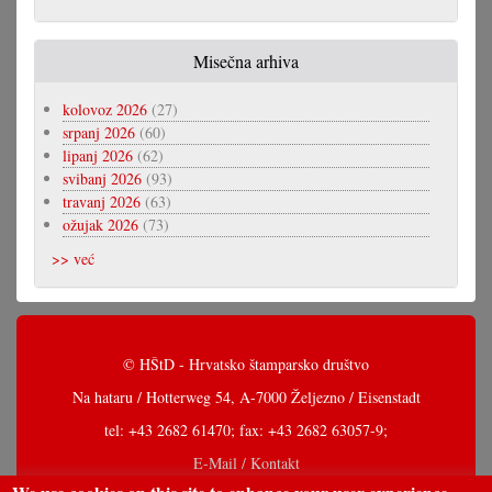
Misečna arhiva
kolovoz 2026
(27)
srpanj 2026
(60)
lipanj 2026
(62)
svibanj 2026
(93)
travanj 2026
(63)
ožujak 2026
(73)
>> već
© HŠtD - Hrvatsko štamparsko društvo
Na hataru / Hotterweg 54, A-7000 Željezno / Eisenstadt
tel: +43 2682 61470; fax: +43 2682 63057-9;
E-Mail / Kontakt