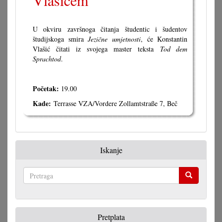
Vlašićem
U okviru završnoga čitanja študentic i šudentov
študijskoga smira
Jezične umjetnosti
, će Konstantin
Vlašić čitati iz svojega master teksta
Tod dem
Sprachtod
.
Početak:
19.00
Kade:
Terrasse VZA/Vordere Zollamtstraße 7, Beč
Iskanje
Pretraga
Pretplata