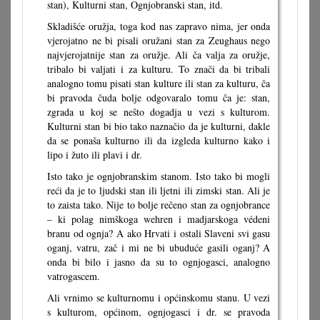
stan), Kulturni stan, Ognjobranski stan, itd.
Skladišće oružja, toga kod nas zapravo nima, jer onda
vjerojatno ne bi pisali oružani stan za Zeughaus nego
najvjerojatnije stan za oružje. Ali ča valja za oružje,
tribalo bi valjati i za kulturu. To znači da bi tribali
analogno tomu pisati stan kulture ili stan za kulturu, ča
bi pravoda čuda bolje odgovaralo tomu ča je: stan,
zgrada u koj se nešto dogadja u vezi s kulturom.
Kulturni stan bi bio tako naznačio da je kulturni, dakle
da se ponaša kulturno ili da izgleda kulturno kako i
lipo i žuto ili plavi i dr.
Isto tako je ognjobranskim stanom. Isto tako bi mogli
reći da je to ljudski stan ili ljetni ili zimski stan. Ali je
to zaista tako. Nije to bolje rečeno stan za ognjobrance
– ki polag nimškoga wehren i madjarskoga védeni
branu od ognja? A ako Hrvati i ostali Slaveni svi gasu
oganj, vatru, zač i mi ne bi ubuduće gasili oganj? A
onda bi bilo i jasno da su to ognjogasci, analogno
vatrogascem.
Ali vrnimo se kulturnomu i općinskomu stanu. U vezi
s kulturom, općinom, ognjogasci i dr. se pravoda