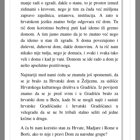
manje radi o zgradi, dakle o stanu, to je prostor izmed
zidinami s krovom, nego je tim za čuda već mišljena
zapravo zajednica, ustanova, institucija. A zato u
hrvatskom jeziku znatno bolje odgovara rič dom. Tu
rič dom koristimo bezbroj puti kad idemo ili gremo
domom. A tim jasno znamo da je to znatno već nego
da idemo u stan ili zgradu. S doma povezujemo i
duševni, duhovni dom, dakle domovinu. A ta rič nam
nikako nije tudja, nego je domaća, i svaki i svaka tako
veli i doma i kad je vani. Domom se ide rado a dom je
nešto apsolutno pozitivnoga.
Najstariji med nami ćedu se znamda još spomenuti, da
se je bralo za Hrvatski dom u Željeznu, za sidišće
Hrvatskoga kulturnoga društva u Gradišću. Iz povijesti
znamo da se je pred svim i u Gradišću bralo za
hrvatski dom u Beču, kade bi se mogli najti i sastati
hrvatske Gradišćanke i hrvatski Gradišćanci u
velegradu da se ne bi tribali stalno seliti od jedne
krčme u drugu.
A ča bi nam koristio stan za Hrvate, Madjare i Rome u
Borti, ako to nije i pravi Dom za narodne grupe?