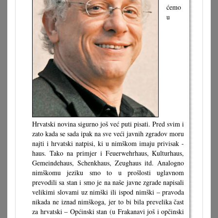
ćemo
u
Hrvatski novina sigurno još već puti pisati. Pred svim i
zato kada se sada ipak na sve veći javnih zgradov moru
najti i hrvatski natpisi, ki u nimškom imaju privisak -
haus. Tako na primjer i Feuerwehrhaus, Kulturhaus,
Gemeindehaus, Schenkhaus, Zeughaus itd. Analogno
nimškomu jeziku smo to u prošlosti uglavnom
prevodili sa stan i smo je na naše javne zgrade napisali
velikimi slovami uz nimški ili ispod nimški – pravoda
nikada ne iznad nimškoga, jer to bi bila prevelika čast
za hrvatski – Općinski stan (u Frakanavi još i opčinski