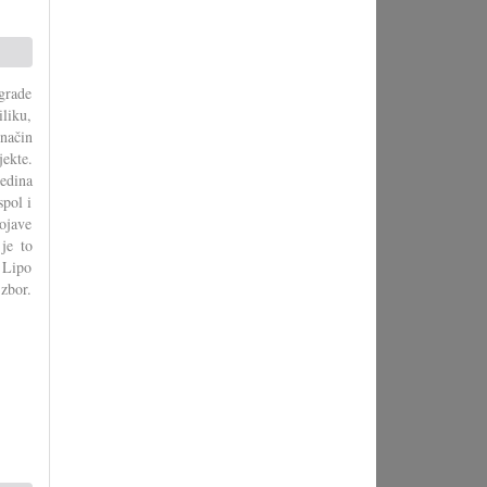
agrade
liku,
način
jekte.
edina
spol i
pojave
 je to
. Lipo
zbor.