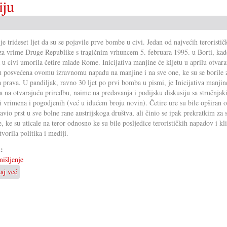
iju
 je trideset ljet da su se pojavile prve bombe u civi. Jedan od najvećih teroristič
za vrime Druge Republike s tragičnim vrhuncem 5. februara 1995. u Borti, kad
u civi umorila četire mlade Rome. Inicijativa manjine će kljetu u aprilu otvara
u posvećena ovomu izravnomu napadu na manjine i na sve one, ke su se borile 
a prava. U pandiljak, ravno 30 ljet po prvi bomba u pismi, je Inicijativa manjin
a na otvarajuću priredbu, naime na predavanja i podijsku diskusiju sa stručnjaki
i vrimena i pogodjenih (već u idućem broju novin). Četire ure su bile opširan o
stavio prst u sve bolne rane austrijskoga društva, ali činio se ipak prekratkim za 
e, ke su uticale na teror odnosno ke su bile posljedice terorističkih napadov i kl
tvorila politika i mediji.
i:
išljenje
taj već
o
Spominak
predjelati
u
akciju