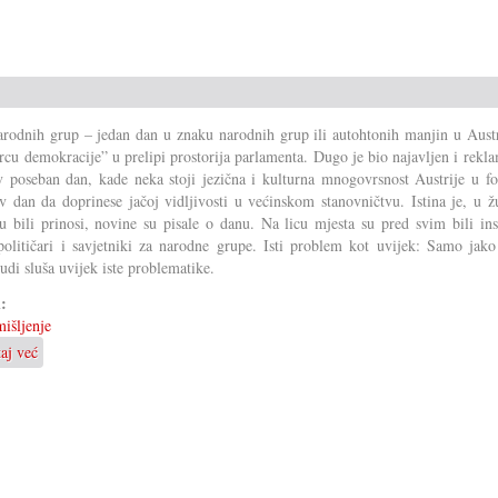
rodnih grup – jedan dan u znaku narodnih grup ili autohtonih manjin u Austri
srcu demokracije” u prelipi prostorija parlamenta. Dugo je bio najavljen i rekl
 poseban dan, kade neka stoji jezična i kulturna mnogovrsnost Austrije u fo
 dan da doprinese jačoj vidljivosti u većinskom stanovničtvu. Istina je, u ž
 bili prinosi, novine su pisale o danu. Na licu mjesta su pred svim bili ins
političari i savjetniki za narodne grupe. Isti problem kot uvijek: Samo jako
judi sluša uvijek iste problematike.
i:
išljenje
taj već
o
No
mer
je
bilo
lipo.