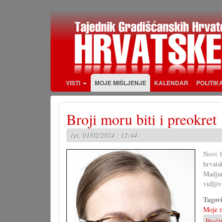
Skoči
na
glavni
sadržaj
VISTI
MOJE MIŠLJENJE
KALENDAR
POLITIK
Broji moru biti i preokret
čet, 01/02/2024 - 12:44
Novi b
hrvats
Madjar
vidlji
Tagov
Moje m
Proči