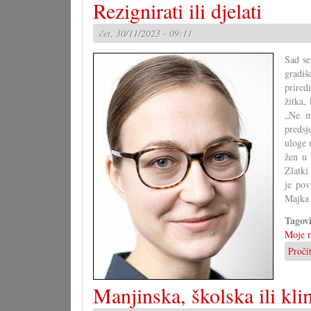
Rezignirati ili djelati
čet, 30/11/2023 - 09:11
Sad se
gradiš
prired
žitka,
„Ne mo
predsj
uloge 
žen u 
Zlatki
je pov
Majka 
Tagov
Moje m
Proči
Manjinska, školska ili klim