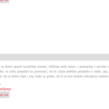
Broji
moru
biti
i
preokret
i su ljetos spasili kazališnu sezonu. Odličan mali sastav s poznatimi i novimi 
ako se triba ponašati na pozornici, da bi cijela publika prasnula u smih, zna
ti, da se dobro čuje i zna, kako se gibati, da bi se tim dodalo odredjena važnost
i:
išljenje
taj već
o
Čemu
se