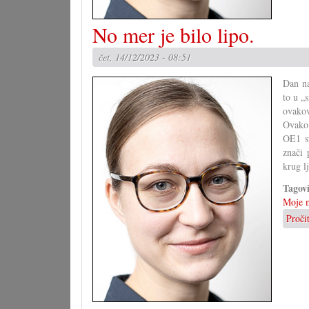
No mer je bilo lipo.
čet, 14/12/2023 - 08:51
Dan na
to u „
ovakov
Ovakov
OE1 su
znači 
krug l
Tagov
Moje m
Proči