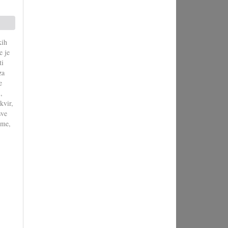
kih
e je
ti
za
e
,
kvir,
sve
ime,