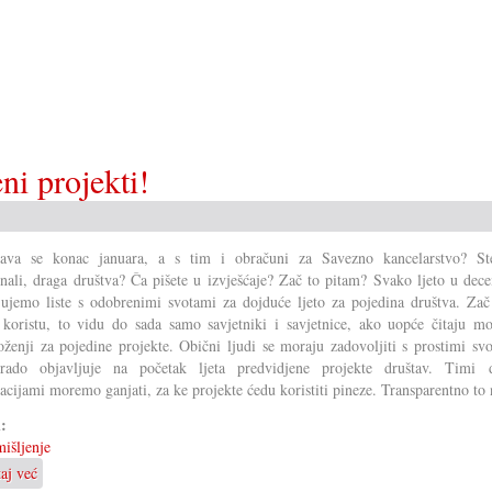
smijemo?
ni projekti!
ižava se konac januara, a s tim i obračuni za Savezno kancelarstvo? St
unali, draga društva? Ča pišete u izvješćaje? Zač to pitam? Svako ljeto u de
jujemo liste s odobrenimi svotami za dojduće ljeto za pojedina društva. Zač
 koristu, to vidu do sada samo savjetniki i savjetnice, ako uopće čitaju m
oženji za pojedine projekte. Obični ljudi se moraju zadovoljiti s prostimi sv
ado objavljuje na početak ljeta predvidjene projekte društav. Timi 
acijami moremo ganjati, za ke projekte ćedu koristiti pineze. Transparentno to 
i:
išljenje
taj već
o