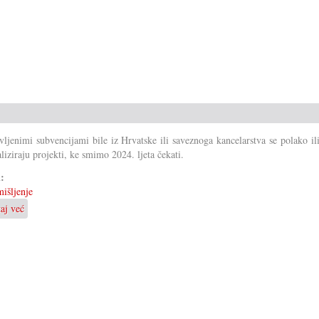
Kade
su
ovi
svi
(ne)završeni
projekti!
vljenimi subvencijami bile iz Hrvatske ili saveznoga kancelarstva se polako il
aliziraju projekti, ke smimo 2024. ljeta čekati.
i:
išljenje
taj već
o
Ili…
ili?
i...i!