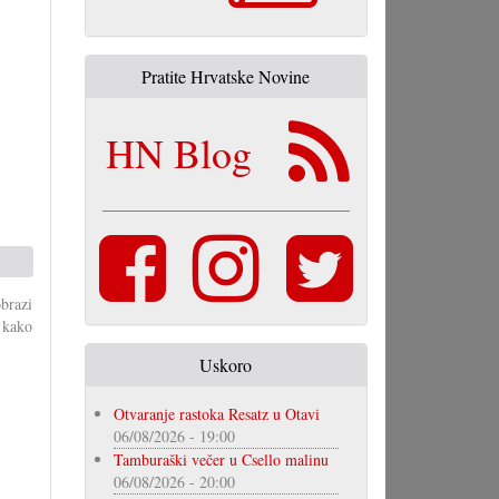
Pratite Hrvatske Novine
HN Blog
obrazi
, kako
.
Uskoro
Otvaranje rastoka Resatz u Otavi
06/08/2026 - 19:00
Tamburaški večer u Csello malinu
06/08/2026 - 20:00