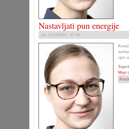
Nastavljati pun energije
čet, 21/12/2023 - 07:54
Konačn
nastup
opet o
Tagov
Moje m
Proči