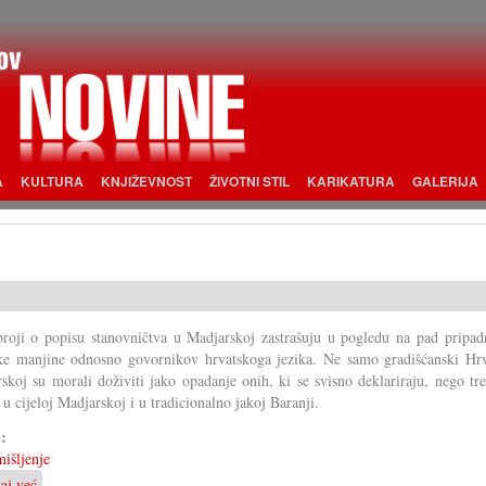
A
KULTURA
KNJIŽEVNOST
ŽIVOTNI STIL
KARIKATURA
GALERIJA
roji o popisu stanovničtva u Madjarskoj zastrašuju u pogledu na pad pripad
ke manjine odnosno govornikov hrvatskoga jezika. Ne samo gradišćanski Hrv
skoj su morali doživiti jako opadanje onih, ki se svisno deklariraju, nego tr
v u cijeloj Madjarskoj i u tradicionalno jakoj Baranji.
i:
išljenje
taj već
o