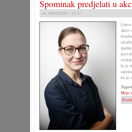
Spominak predjelati u akc
sri, 06/12/2023 - 13:12
Ljetos
aktov 
bomba 
izložb
ljudsk
pozval
svidok
ki je 
aspekt
ku je s
Tagov
Moje m
Proči