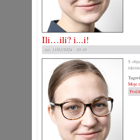
Ili…ili? i...i!
čet, 11/01/2024 - 10:10
S obja
iskrist
Tagov
Moje m
Proči