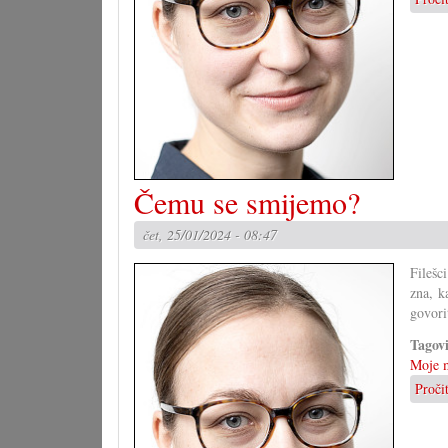
Čemu se smijemo?
čet, 25/01/2024 - 08:47
Filešc
zna, k
govori
Tagov
Moje m
Proči