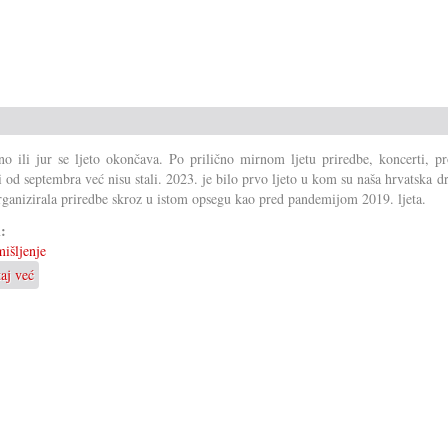
o ili jur se ljeto okončava. Po prilično mirnom ljetu priredbe, koncerti, pr
i od septembra već nisu stali. 2023. je bilo prvo ljeto u kom su naša hrvatska d
rganizirala priredbe skroz u istom opsegu kao pred pandemijom 2019. ljeta.
i:
išljenje
taj već
o
Nastavljati
pun
energije