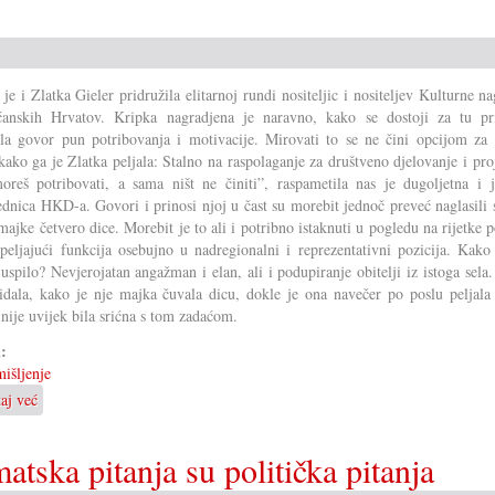
 je i Zlatka Gieler pridružila elitarnoj rundi nositeljic i nositeljev Kulturne n
ćanskih Hrvatov. Kripka nagradjena je naravno, kako se dostoji za tu pri
ila govor pun potribovanja i motivacije. Mirovati to se ne čini opcijom za 
 kako ga je Zlatka peljala: Stalno na raspolaganje za društveno djelovanje i pro
reš potribovati, a sama ništ ne činiti”, raspametila nas je dugoljetna i j
ednica HKD-a. Govori i prinosi njoj u čast su morebit jednoč preveć naglasili 
majke četvero dice. Morebit je to ali i potribno istaknuti u pogledu na rijetke 
peljajući funkcija osebujno u nadregionalni i reprezentativni pozicija. Kako
 uspilo? Nevjerojatan angažman i elan, ali i podupiranje obitelji iz istoga sela
idala, kako je nje majka čuvala dicu, dokle je ona navečer po poslu peljala 
nije uvijek bila srićna s tom zadaćom.
i:
išljenje
taj već
o
Rezignirati
ili
atska pitanja su politička pitanja
djelati