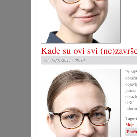
Kade su ovi svi (ne)završe
čet, 18/01/2024 - 08:10
Pribl
obrač
objavl
pinezi
obrazl
ORF r
inform
Tagov
Moje m
Proči