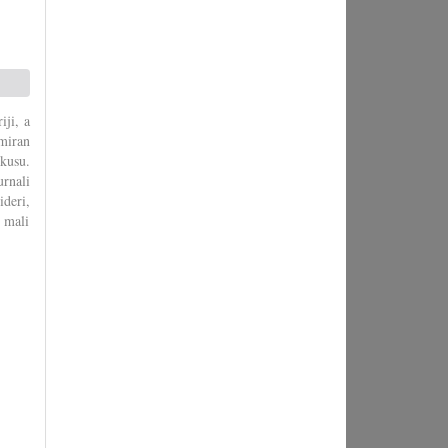
ji, a
amiran
kusu.
urnali
ideri,
 mali