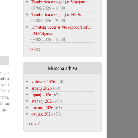
Tamburica uz oganj u Vincjetu
07/08/2026 - 18:00
Tamburica uz oganj u Filežu
07/08/2026 - 20:00
Hrvatski večer u Vulkaprodrštofu:
FG Poljanci
08/08/2026 - 19:00
>> već
Misečna arhiva
e jur
cembru
kolovoz 2026
(14)
 se ti
srpanj 2026
(60)
olbe s
lipanj 2026
(62)
otami.
svibanj 2026
(93)
dvimi
travanj 2026
(63)
nije.
ožujak 2026
(73)
>> već