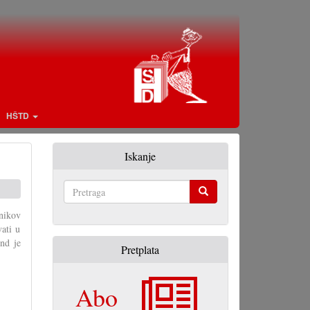
HŠTD
Iskanje
Pretraga
nikov
ati u
end je
Pretplata
Abo