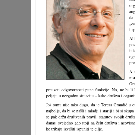
org
ang
da 
„za
i s
Ali
pos
ini
ogr
pr
A s
nis
Gra
preuzeti odgovornosti pune funkcije. No, ne bi li
peljaju u nezgodnu situaciju – kako društva i organiz
Još tomu nije tako dugo, da je Tereza Grandić u ov
najbolje, da bi se našli i mladji i stariji i bi si sk
se pak držu društvenih pravil, statutov svojih društav,
danas, svejedno gdo stoji na čelu društva i neovisn
ke tribaju izvršiti ispuniti te cilje.