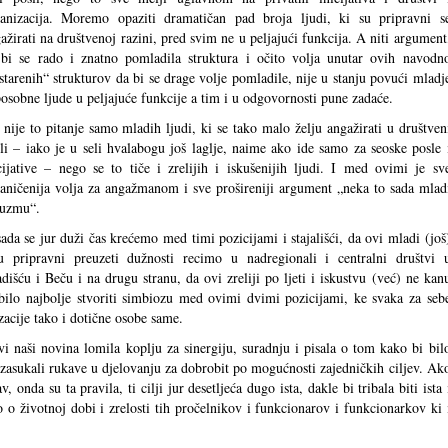
anizacija. Moremo opaziti dramatičan pad broja ljudi, ki su pripravni s
ažirati na društvenoj razini, pred svim ne u peljajući funkcija. A niti argument
bi se rado i znatno pomladila struktura i očito volja unutar ovih navodn
starenih“ strukturov da bi se drage volje pomladile, nije u stanju povući mladj
posobne ljude u peljajuće funkcije a tim i u odgovornosti pune zadaće.
 nije to pitanje samo mladih ljudi, ki se tako malo želju angažirati u društven
li – iako je u seli hvalabogu još laglje, naime ako ide samo za seoske posle 
cijative – nego se to tiče i zrelijih i iskušenijih ljudi. I med ovimi je sv
aničenija volja za angažmanom i sve prošireniji argument „neka to sada mlad
euzmu“.
ada se jur duži čas krećemo med timi pozicijami i stajališći, da ovi mladi (još
u pripravni preuzeti dužnosti recimo u nadregionali i centralni društvi 
dišću i Beču i na drugu stranu, da ovi zreliji po ljeti i iskustvu (već) ne kan
 bilo najbolje stvoriti simbiozu med ovimi dvimi pozicijami, ke svaka za seb
acije tako i dotične osobe same.
i naši novina lomila koplju za sinergiju, suradnju i pisala o tom kako bi bil
upa zasukali rukave u djelovanju za dobrobit po mogućnosti zajedničkih ciljev. Ak
 onda su ta pravila, ti cilji jur desetljeća dugo ista, dakle bi tribala biti ista 
o o životnoj dobi i zrelosti tih pročelnikov i funkcionarov i funkcionarkov ki 