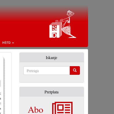
HŠTD
Iskanje
Pretraga
Pretplata
k
a
r
Abo
o
i