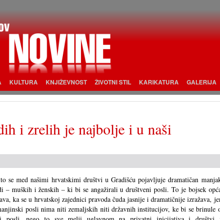
A
KULTURA
KNJIŽEVNOST
ŽIVOTNI STIL
KARIKATURA
GALERIJA
h i zrelih je najbolje i u naši
ito se med našimi hrvatskimi društvi u Gradišću pojavljuje dramatičan manja
di – muških i ženskih – ki bi se angažirali u društveni posli. To je bojsek opć
ava, ka se u hrvatskoj zajednici pravoda čuda jasnije i dramatičnije izražava, je
anjinski posli nima niti zemaljskih niti državnih institucijov, ke bi se brinule 
ši posli, nego to sve melji uglavnom na privatni inicijativa i društvi 