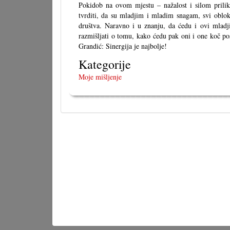
Pokidob na ovom mjestu – nažalost i silom prilike 
tvrditi, da su mladjim i mladim snagam, svi obloki 
društva. Naravno i u znanju, da ćedu i ovi mladji, 
razmišljati o tomu, kako ćedu pak oni i one koč po
Grandić: Sinergija je najbolje!
Kategorije
Moje mišljenje