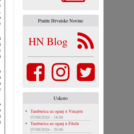
e
,
o
Pratite Hrvatske Novine
e
HN Blog
i
i
e
i
)
u
u
e
Uskoro
o
o
Tamburica uz oganj u Vincjetu
i
07/08/2026 - 18:00
i
Tamburica uz oganj u Filežu
07/08/2026 - 20:00