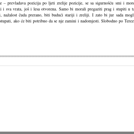
– prevladava pozicija po ljeti zrelije pozicije, se sa sigurnošću smi i mor
i sva vrata, još i lesa otvorena. Samo bi morali pregaziti prag i stupiti u t
nažalost čuda prerano, biti budući stariji i zreliji. I zato bi jur sada mogl
stupati, ako će biti potribno da se nje zamini i nadomjesti. Slobodno po Terez