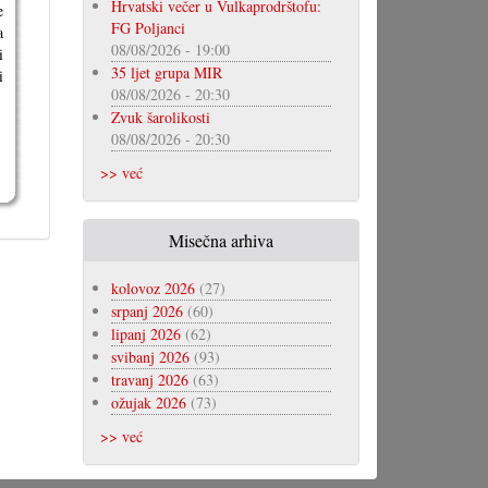
Hrvatski večer u Vulkaprodrštofu:
e
FG Poljanci
a
08/08/2026 - 19:00
i
35 ljet grupa MIR
i
08/08/2026 - 20:30
Zvuk šarolikosti
08/08/2026 - 20:30
>> već
Misečna arhiva
kolovoz 2026
(27)
srpanj 2026
(60)
lipanj 2026
(62)
svibanj 2026
(93)
travanj 2026
(63)
ožujak 2026
(73)
>> već