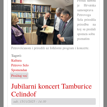
Prošlu subotu
je Hrvatska
samouprava
Petrovoga
Sela priredila
priredbu na
koj su predali
spomen-sobu
poznatim
Petrovišćanom i priredili uz folklorni program i koncerte.
Tagovi:
Kultura
Petrovo Selo
Spomendan
Pročitaj već
o
Spomendan
Jubilarni koncert Tamburice
za
petroviske
Celindof
velikane
sub, 15/11/2025 - 14:30