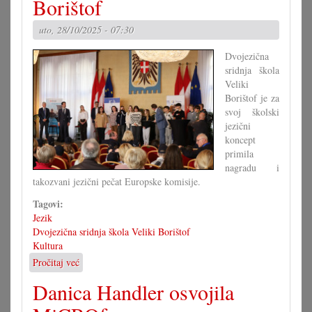
Borištof
u
Zagrebu
uto, 28/10/2025 - 07:30
Dvojezična
sridnja škola
Veliki
Borištof je za
svoj školski
jezični
koncept
primila
nagradu i
takozvani jezični pečat Europske komisije.
Tagovi:
Jezik
Dvojezična sridnja škola Veliki Borištof
Kultura
Pročitaj već
o
Jezični
Danica Handler osvojila
pečat
za