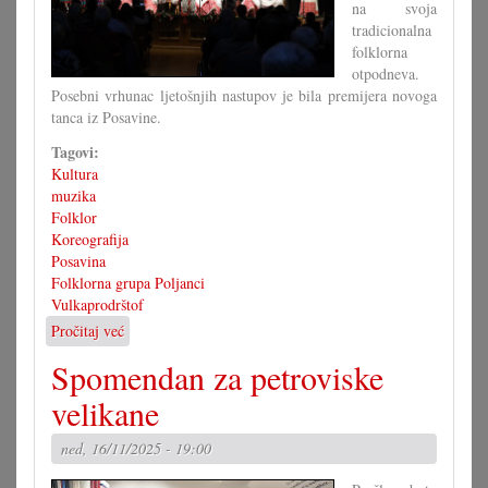
na svoja
tradicionalna
folklorna
otpodneva.
Posebni vrhunac ljetošnjih nastupov je bila premijera novoga
tanca iz Posavine.
Tagovi:
Kultura
muzika
Folklor
Koreografija
Posavina
Folklorna grupa Poljanci
Vulkaprodrštof
Pročitaj već
o
Poljanci
Spomendan za petroviske
su
predstavili
velikane
novu
koreografiju
ned, 16/11/2025 - 19:00