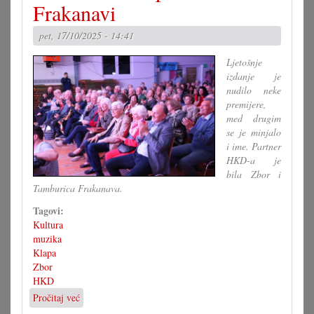
osvojila
Frakanavi
MiCROfon
pet, 17/10/2025 - 14:41
Ljetošnje
izdanje je
nudilo neke
premijere,
med drugim
se je minjalo
i ime. Partner
HKD-a je
bila Zbor i
Tamburica Frakanava.
Tagovi:
Kultura
muzika
Klapa
Zbor
HKD
Pročitaj već
o
13.