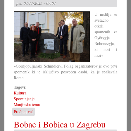
pet, 07/11/2025 - 09:07
U nedilju su
svetačno
otkrli
spomenik za
Györgyja
Rohonczyja,
ki nosi i
naziv
»Gornjopuljanski Schindler«. Polag organizatorov je ovo prvi
spomenik ki je isključivo posvećen osobi, ka je spašavala
Rome.
Tagovi:
Kultura
Spominjanje
Manjinska tema
Pročitaj već
o
Prvi
Bobac i Bobica u Zagrebu
spomenik
za