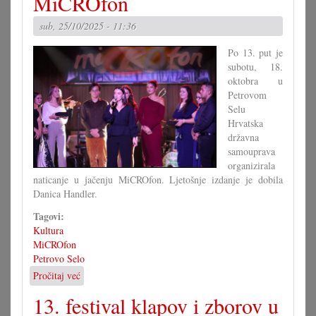
MiCROfon
DSŠ
Veliki
sub, 25/10/2025 - 11:36
Borištof
Po 13. put je
subotu, 18.
oktobra u
Petrovom
Selu
Hrvatska
državna
samouprava
organizirala
naticanje u jačenju MiCROfon. Ljetošnje izdanje je dobila
Danica Handler.
Tagovi:
Kultura
MiCROfon
Petrovo Selo
Pročitaj već
o
Danica
13. festival klapov i zborov u
Handler