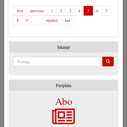
festival
klapov
first
previous
1
2
3
4
5
6
7
i
8
9
…
sljedeći
last
zborov
u
Frakanavi
Iskanje
Pretraga
Pretplata
Abo