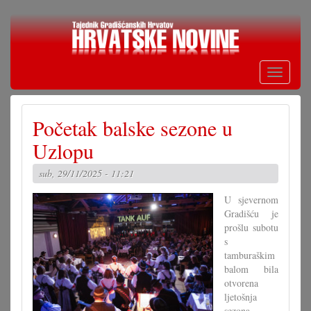
Skoči
na
glavni
sadržaj
Toggle
navigati
Početak balske sezone u
Uzlopu
sub, 29/11/2025 - 11:21
U sjevernom
Gradišću je
prošlu subotu
s
tamburaškim
balom bila
otvorena
ljetošnja
sezona