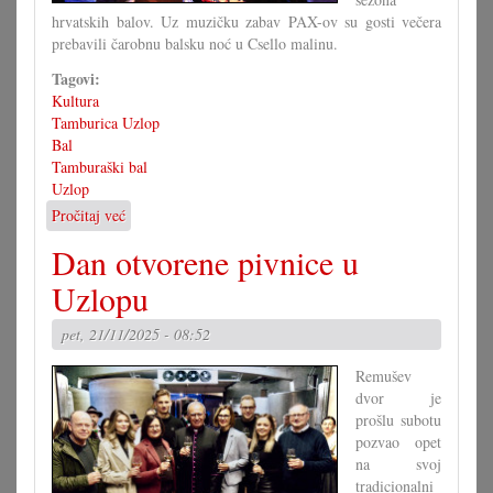
hrvatskih balov. Uz muzičku zabav PAX-ov su gosti večera
prebavili čarobnu balsku noć u Csello malinu.
Tagovi:
Kultura
Tamburica Uzlop
Bal
Tamburaški bal
Uzlop
Pročitaj već
o
Početak
Dan otvorene pivnice u
balske
sezone
Uzlopu
u
Uzlopu
pet, 21/11/2025 - 08:52
Remušev
dvor je
prošlu subotu
pozvao opet
na svoj
tradicionalni