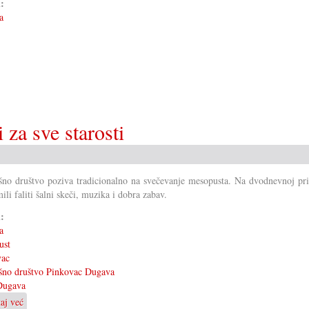
i:
a
 za sve starosti
šno društvo poziva tradicionalno na svečevanje mesopusta. Na dvodnevnoj pri
ili faliti šalni skeči, muzika i dobra zabav.
i:
a
ust
vac
šno društvo Pinkovac Dugava
ugava
taj već
o