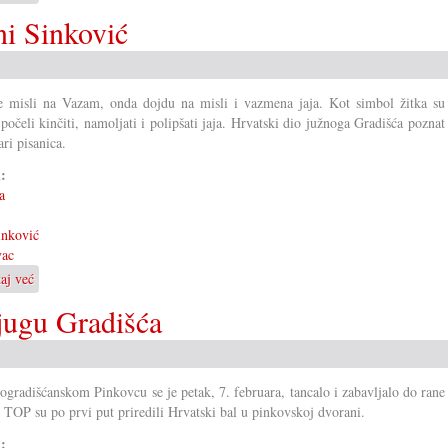
Pinkovski
ni Sinković
fašinjak
sa
skeči
za
 misli na Vazam, onda dojdu na misli i vazmena jaja. Kot simbol žitka su 
sve
očeli kinčiti, namoljati i polipšati jaja. Hrvatski dio južnoga Gradišća poznat
starosti
ari pisanica.
i:
a
inković
vac
taj već
o
Po
jugu Gradišća
pisanicu
u
Pinkovac
Ani
ogradišćanskom Pinkovcu se je petak, 7. februara, tancalo i zabavljalo do rane
Sinković
TOP su po prvi put priredili Hrvatski bal u pinkovskoj dvorani.
i: