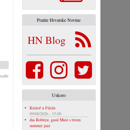
Pratite Hrvatske Novine
HN Blog
redbi
Uskoro
Kiritof u Filežu
09/08/2026 - 15:00
das Robitza: gassl Musi s triom
summer jazz