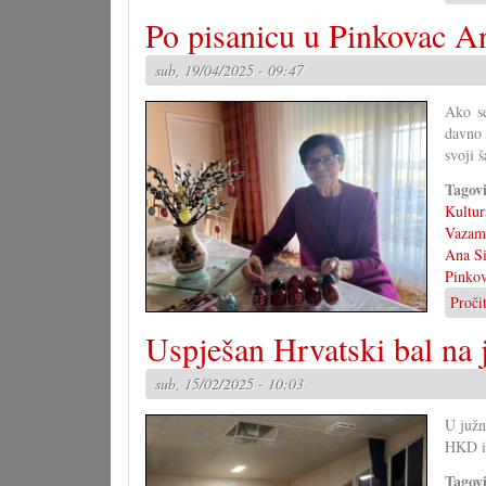
Po pisanicu u Pinkovac A
sub, 19/04/2025 - 09:47
Ako se
davno p
svoji š
Tagov
Kultur
Vazam
Ana S
Pinko
Proči
Uspješan Hrvatski bal na 
sub, 15/02/2025 - 10:03
U južn
HKD i 
Tagov