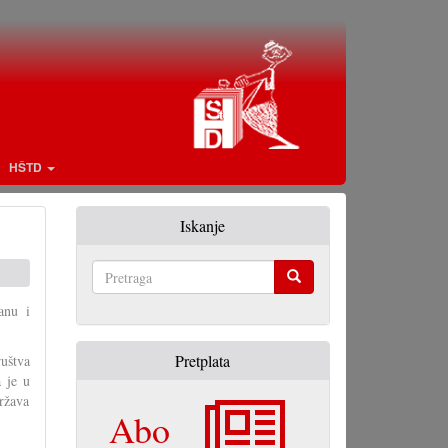
HŠTD
Iskanje
Pretraga
anu i
Pretplata
uštva
 je u
ržava
Abo