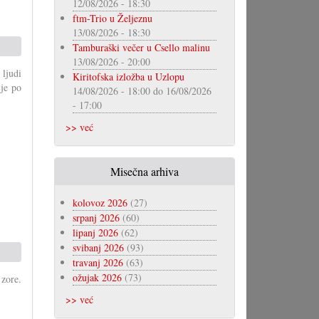
12/08/2026 - 18:30
ftm-Trio u Željeznu
13/08/2026 - 18:30
Tamburaški večer u Csello malinu
13/08/2026 - 20:00
ljudi
Kiritofska izložba u Uzlopu
 je po
14/08/2026 - 18:00
do
16/08/2026
- 17:00
>> već
Misečna arhiva
kolovoz 2026
(27)
srpanj 2026
(60)
lipanj 2026
(62)
svibanj 2026
(93)
travanj 2026
(63)
ožujak 2026
(73)
 zore.
>> već