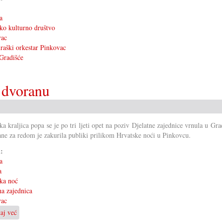
a
ko kulturno društvo
vac
aški orkestar Pinkovac
Gradišće
 dvoranu
ka kraljica popa se je po tri ljeti opet na poziv Djelatne zajednice vrnula u Grad
ne za redom je zakurila publiki prilikom Hrvatske noći u Pinkovcu.
i:
a
a
ka noć
na zajednica
vac
taj već
o