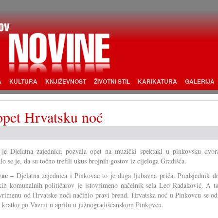
A
KULTURA
KNJIŽEVNOST
ŽIVOTNI STIL
KARIKATURA
GALERIJA
 opet Hrvatsku noć
 je Djelatna zajednica pozvala opet na muzički spektakl u pinkovsku dvor
lo se je, da su točno trefili ukus brojnih gostov iz cijeloga Gradišća.
vac –
Djelatna zajednica i Pinkovac to je duga ljubavna priča. Predsjednik dr
kih komunalnih političarov je istovrimeno načelnik sela Leo Radaković. A ta
rimenu od Hrvatske noći načinio pravi brend. Hrvatska noć u Pinkovcu se od
 kratko po Vazmi u aprilu u južnogradišćanskom Pinkovcu.