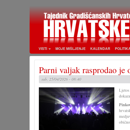
Skoči
na
glavni
sadržaj
VISTI
MOJE MIŠLJENJE
KALENDAR
POLITIK
Parni valjak rasprodao je
sub, 25/04/2026 - 08:40
Ljetos
dokaza
Pinko
hrvats
medjuv
obično