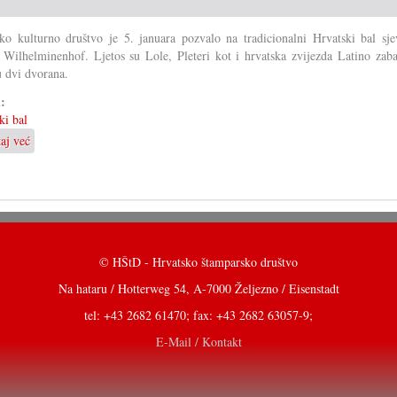
u
Kisegu
ko kulturno društvo je 5. januara pozvalo na tradicionalni Hrvatski bal sje
 Wilhelminenhof. Ljetos su Lole, Pleteri kot i hrvatska zvijezda Latino zaba
u dvi dvorana.
i:
ki bal
taj već
o
Hrvatski
bal
u
Trajštofu
začarao
goste
© HŠtD - Hrvatsko štamparsko društvo
Na hataru / Hotterweg 54, A-7000 Željezno / Eisenstadt
tel: +43 2682 61470; fax: +43 2682 63057-9;
E-Mail / Kontakt