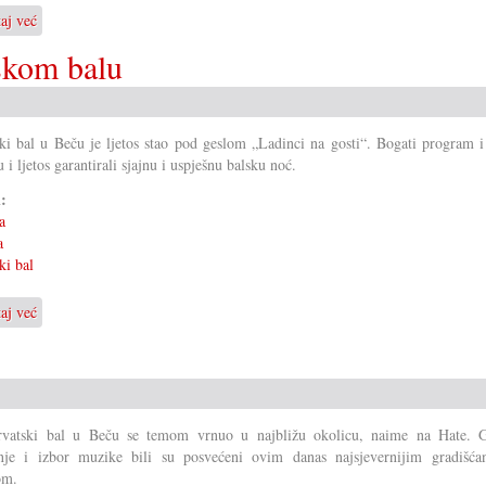
taj već
o
50.
skom balu
jubilarni
hrvatski
bal
u
ki bal u Beču je ljetos stao pod geslom „Ladinci na gosti“. Bogati program i
Koljnofu
u i ljetos garantirali sjajnu i uspješnu balsku noć.
i:
a
a
ki bal
taj već
o
Ladinci
na
gosti
na
Hrvatskom
rvatski bal u Beču se temom vrnuo u najbližu okolicu, naime na Hate. G
balu
nje i izbor muzike bili su posvećeni ovim danas najsjevernijim gradišća
om.