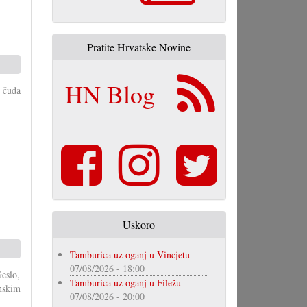
Pratite Hrvatske Novine
HN Blog
 čuda
Uskoro
Tamburica uz oganj u Vincjetu
07/08/2026 - 18:00
eslo,
Tamburica uz oganj u Filežu
nskim
07/08/2026 - 20:00