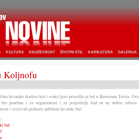
A
KULTURA
KNJIŽEVNOST
ŽIVOTNI STIL
KARIKATURA
GALERIJA
 u Koljnofu
fsko hrvatsko društvo kot i svako ljeto priredilo je bal u Restoranu Tercia. Ovo
 bio poseban i za organizatore i za posjetitelje kad su uz dobru zabavu 
osti i svečevati pedeseti jubilarni hrvatski bal.
i:
ki bal
f
a