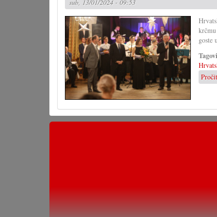
sub, 13/01/2024 - 09:53
Hrvats
krčmu
goste 
Tagov
Hrvats
Proči