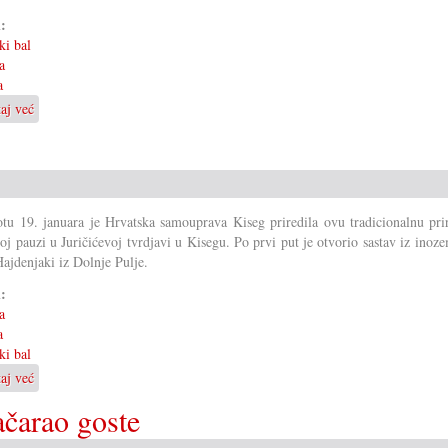
i:
ki bal
a
a
taj već
o
Hati
u
gosti
u
Beču
tu 19. januara je Hrvatska samouprava Kiseg priredila ovu tradicionalnu pri
oj pauzi u Juričićevoj tvrdjavi u Kisegu. Po prvi put je otvorio sastav iz inoz
Hajdenjaki iz Dolnje Pulje.
i:
a
a
ki bal
taj već
o
41.
ačarao goste
Hrvatski
bal