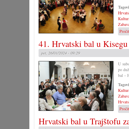
Tagov
Hrvats
Kultur
Zabav
Proči
41. Hrvatski bal u Kisegu
pet, 26/01/2024 - 09:29
U subo
po duž
bal – 
Tagov
Kultur
Zabav
Hrvats
Proči
Hrvatski bal u Trajštofu z