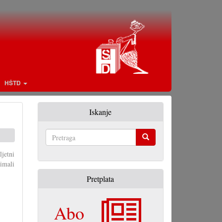
HŠTD
Iskanje
Pretraga
ljetni
imali
Pretplata
Abo