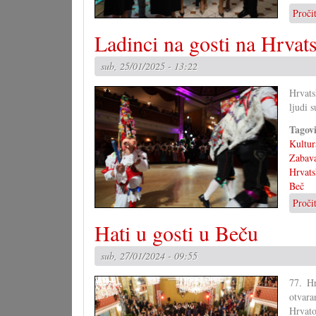
Proči
Ladinci na gosti na Hrvat
sub, 25/01/2025 - 13:22
Hrvats
ljudi s
Tagov
Kultur
Zabav
Hrvats
Beč
Proči
Hati u gosti u Beču
sub, 27/01/2024 - 09:55
77. H
otvara
Hrvat