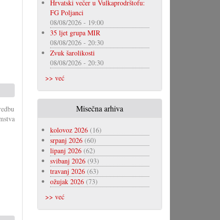
Hrvatski večer u Vulkaprodrštofu:
FG Poljanci
08/08/2026 - 19:00
35 ljet grupa MIR
08/08/2026 - 20:30
Zvuk šarolikosti
08/08/2026 - 20:30
>> već
Misečna arhiva
redbu
emstva
kolovoz 2026
(16)
srpanj 2026
(60)
lipanj 2026
(62)
svibanj 2026
(93)
travanj 2026
(63)
ožujak 2026
(73)
>> već