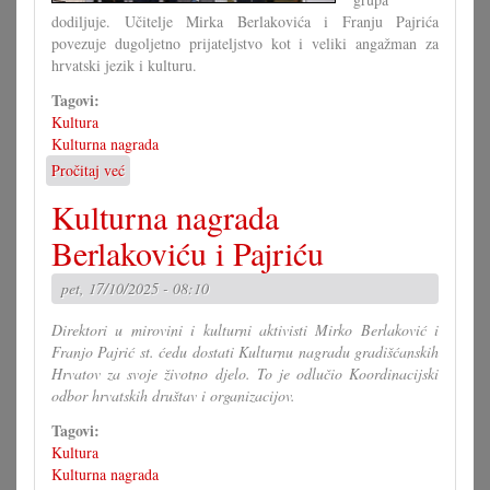
dodiljuje. Učitelje Mirka Berlakovića i Franju Pajrića
povezuje dugoljetno prijateljstvo kot i veliki angažman za
hrvatski jezik i kulturu.
Tagovi:
Kultura
Kulturna nagrada
Pročitaj već
o
Kulturna
Kulturna nagrada
nagrada
Berlakoviću
Berlakoviću i Pajriću
i
Pajriću
pet, 17/10/2025 - 08:10
Direktori u mirovini i kulturni aktivisti Mirko Berlaković i
Franjo Pajrić st. ćedu dostati Kulturnu nagradu gradišćanskih
Hrvatov za svoje životno djelo. To je odlučio Koordinacijski
odbor hrvatskih društav i organizacijov.
Tagovi:
Kultura
Kulturna nagrada