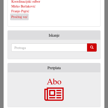
Koordinacijski odbor
Mirko Berlaković
Franjo Pajrić
Pročitaj već
o
Kulturna
nagrada
Berlakoviću
Iskanje
i
Pajriću
Pretraga
Pretplata
Abo