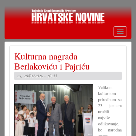
Skoči
na
glavni
sadržaj
Toggle
navigati
Kulturna nagrada
Berlakoviću i Pajriću
sri, 28/01/2026 - 10:33
Velikom
kulturnom
priredbom su
23. januara
uručili
najviše
odlikovanje,
ko narodna
grupa