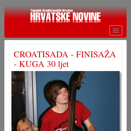
Skoči
na
glavni
sadržaj
Toggle
navigati
CROATISADA - FINISAŽA
- KUGA 30 ljet