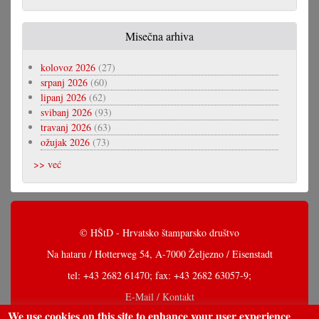
Misečna arhiva
kolovoz 2026
(27)
srpanj 2026
(60)
lipanj 2026
(62)
svibanj 2026
(93)
travanj 2026
(63)
ožujak 2026
(73)
>> već
© HŠtD - Hrvatsko štamparsko društvo
Na hataru / Hotterweg 54, A-7000 Željezno / Eisenstadt
tel: +43 2682 61470; fax: +43 2682 63057-9;
E-Mail / Kontakt
We use cookies on this site to enhance your user experience