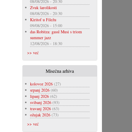
08/08/2026 - 20:30
Zvuk šarolikosti
08/08/2026 - 20:30
Kiritof u Filežu
09/08/2026 - 15:00
das Robitza: gassl Musi s triom
summer jazz
12/08/2026 - 18:30
>> već
Misečna arhiva
kolovoz 2026
(27)
srpanj 2026
(60)
lipanj 2026
(62)
svibanj 2026
(93)
travanj 2026
(63)
ožujak 2026
(73)
>> već