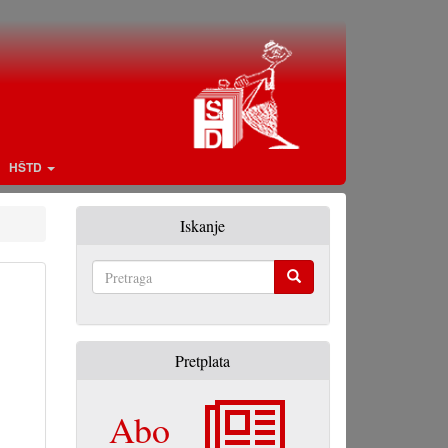
HŠTD
Iskanje
Pretraga
Pretplata
Abo