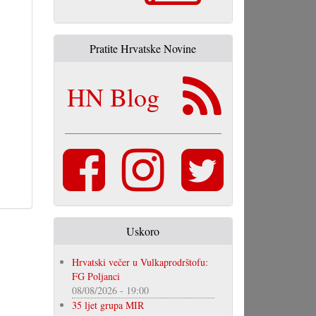
Pratite Hrvatske Novine
HN Blog
Uskoro
Hrvatski večer u Vulkaprodrštofu:
FG Poljanci
08/08/2026 - 19:00
35 ljet grupa MIR