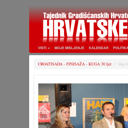
Skoči
na
glavni
sadržaj
VISTI
MOJE MIŠLJENJE
KALENDAR
POLITIK
CROATISADA - FINISAŽA - KUGA 30 ljet
Img 6