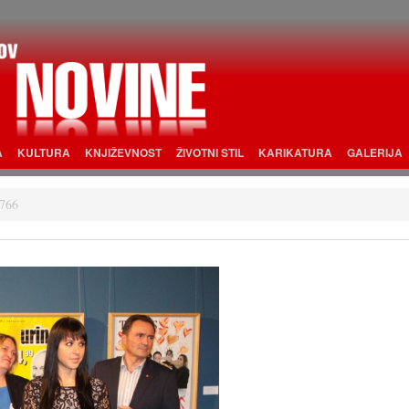
A
KULTURA
KNJIŽEVNOST
ŽIVOTNI STIL
KARIKATURA
GALERIJA
766