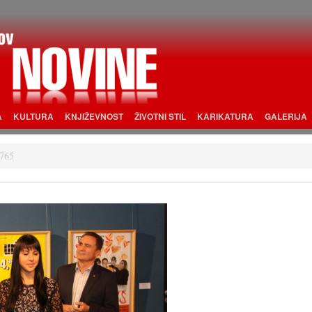
A
KULTURA
KNJIŽEVNOST
ŽIVOTNI STIL
KARIKATURA
GALERIJA
765