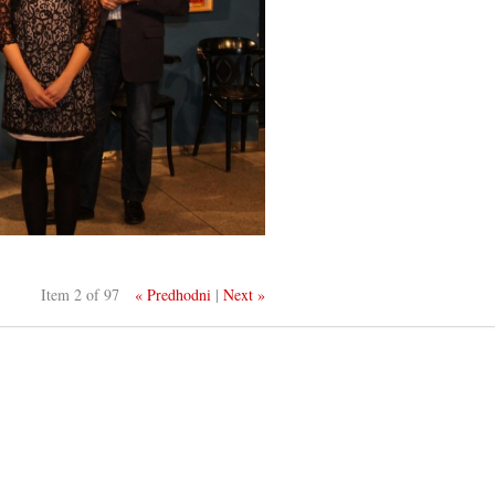
Item 2 of 97
« Predhodni
|
Next »