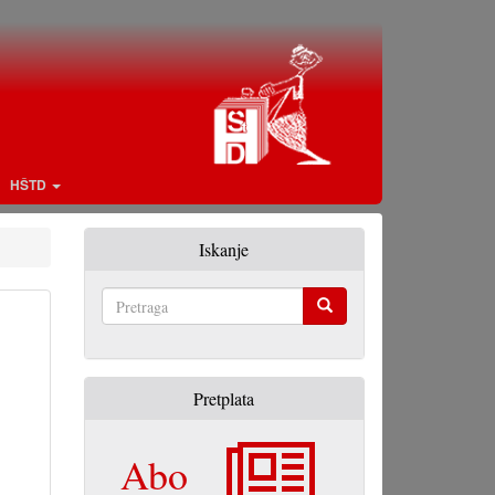
HŠTD
Iskanje
Pretraga
Pretplata
Abo