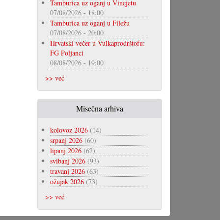
Tamburica uz oganj u Vincjetu
07/08/2026 - 18:00
Tamburica uz oganj u Filežu
07/08/2026 - 20:00
Hrvatski večer u Vulkaprodrštofu:
FG Poljanci
08/08/2026 - 19:00
>> već
Misečna arhiva
kolovoz 2026
(14)
srpanj 2026
(60)
lipanj 2026
(62)
svibanj 2026
(93)
travanj 2026
(63)
ožujak 2026
(73)
>> već