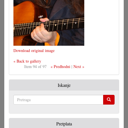
Download original image
« Back to gallery
Item 94 of 97
« Predhodni
|
Next »
Iskanje
Pretraga
Pretplata