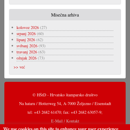
Misečna arhiva
kolovoz 2026
(27)
srpanj 2026
(60)
lipanj 2026
(62)
svibanj 2026
(93)
travanj 2026
(63)
ožujak 2026
(73)
>> već
© HŠtD - Hrvatsko štamparsko društvo
Na hataru / Hotterweg 54, A-7000 Željezno / Eisenstadt
tel: +43 2682 61470; fax: +43 2682 63057-9;
E-Mail / Kontakt
We use cookies on this site to enhance your user experience