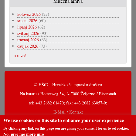
Misečna arhiva
kolovoz 2026
(27)
srpanj 2026
(60)
lipanj 2026
(62)
svibanj 2026
(93)
travanj 2026
(63)
ožujak 2026
(73)
>> već
© HŠtD - Hrvatsko štamparsko društvo
Na hataru / Hotterweg 54, A-7000 Željezno / Eisenstadt
tel: +43 2682 61470; fax: +43 2682 63057-9;
E-Mail / Kontakt
We use cookies on this site to enhance your user experience
By clicking any link on this page you are giving your consent for us to set cookies.
No, give me more info