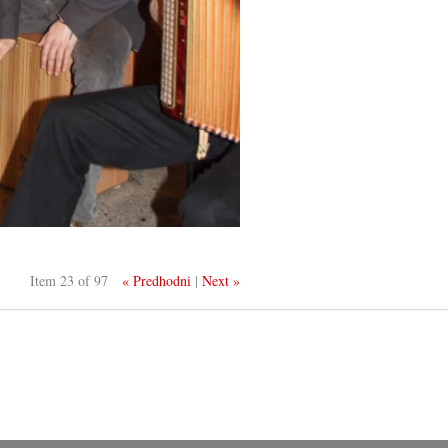
Item 23 of 97
« Predhodni
|
Next »