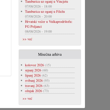
Tamburica uz oganj u Vincjetu
07/08/2026 - 18:00
Tamburica uz oganj u Filežu
07/08/2026 - 20:00
Hrvatski večer u Vulkaprodrštofu:
FG Poljanci
08/08/2026 - 19:00
>> već
Misečna arhiva
kolovoz 2026
(15)
srpanj 2026
(60)
lipanj 2026
(62)
svibanj 2026
(93)
travanj 2026
(63)
ožujak 2026
(73)
>> već