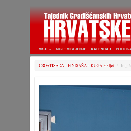
Skoči
na
glavni
sadržaj
VISTI
MOJE MIŠLJENJE
KALENDAR
POLITIK
CROATISADA - FINISAŽA - KUGA 30 ljet
Img 6