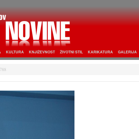
A
KULTURA
KNJIŽEVNOST
ŽIVOTNI STIL
KARIKATURA
GALERIJA
788