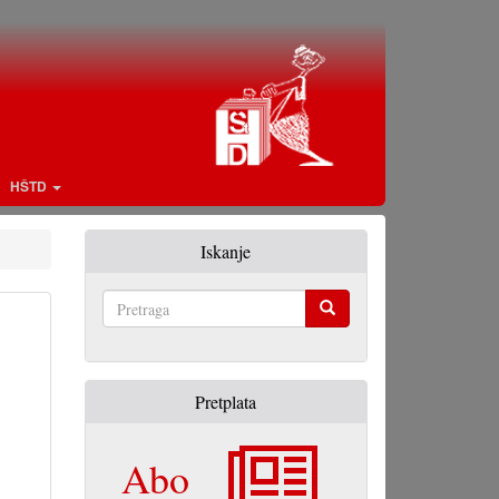
HŠTD
Iskanje
Pretraga
Pretplata
Abo