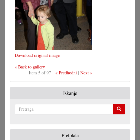
Download original image
« Back to gallery
Item 5 of 97
« Predhodni
|
Next »
Iskanje
Pretraga
Pretplata