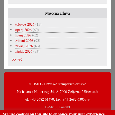
Misečna arhiva
kolovoz 2026
(15)
srpanj 2026
(60)
lipanj 2026
(62)
svibanj 2026
(93)
travanj 2026
(63)
ožujak 2026
(73)
>> već
© HŠtD - Hrvatsko štamparsko društvo
Na hataru / Hotterweg 54, A-7000 Željezno / Eisenstadt
tel: +43 2682 61470; fax: +43 2682 63057-9;
E-Mail / Kontakt
We use cookies on this site to enhance your user experience