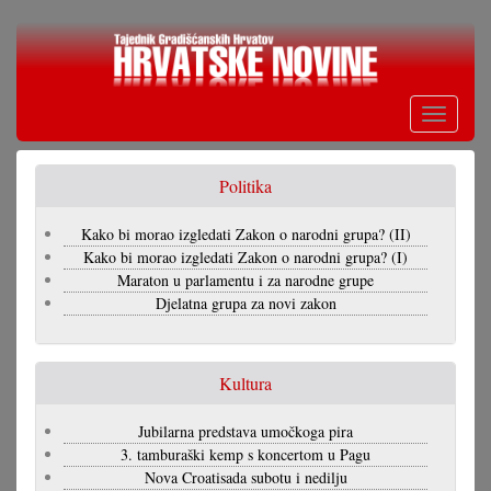
Skoči
na
glavni
sadržaj
Toggle
navigati
Politika
Kako bi morao izgledati Zakon o narodni grupa? (II)
Kako bi morao izgledati Zakon o narodni grupa? (I)
Maraton u parlamentu i za narodne grupe
Djelatna grupa za novi zakon
Kultura
Jubilarna predstava umočkoga pira
3. tamburaški kemp s koncertom u Pagu
Nova Croatisada subotu i nedilju