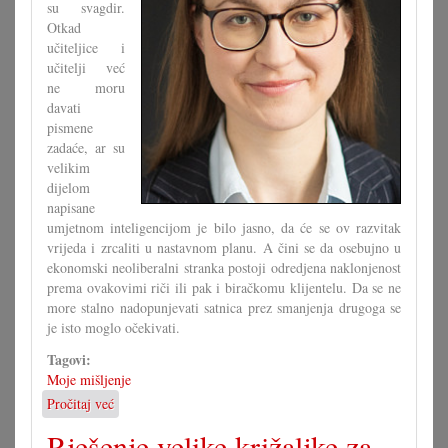
su svagdir.
Otkad
učiteljice i
učitelji već
ne moru
davati
pismene
zadaće, ar su
velikim
dijelom
napisane
umjetnom inteligencijom je bilo jasno, da će se ov razvitak
vrijeda i zrcaliti u nastavnom planu. A čini se da osebujno u
ekonomski neoliberalni stranka postoji odredjena naklonjenost
prema ovakovimi riči ili pak i biračkomu klijentelu. Da se ne
more stalno nadopunjevati satnica prez smanjenja drugoga se
je isto moglo očekivati.
Tagovi:
Moje mišljenje
Pročitaj već
o
Ipak
Rješenje velike križaljke za
je