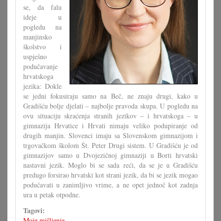
se, da falu
ideje u
pogledu na
manjinsko
školstvo i
uspješno
podučavanje
hrvatskoga
jezika: Dokle
se jedni fokusiraju samo na Beč, ne znaju drugi, kako u
Gradišću bolje djelati – najbolje pravoda skupa. U pogledu na
ovu situaciju skraćenja stranih jezikov – i hrvatskoga – u
gimnazija Hrvatice i Hrvati nimaju veliko podupiranje od
drugih manjin. Slovenci imaju sa Slovenskom gimnazijom i
trgovačkom školom Št. Peter Drugi sistem. U Gradišću je od
gimnazijov samo u Dvojezičnoj gimnaziji u Borti hrvatski
nastavni jezik. Moglo bi se sada reći, da se je u Gradišću
predugo forsirao hrvatski kot strani jezik, da bi se jezik mogao
podučavati u zanimljivo vrime, a ne opet jednoč kot zadnja
ura u petak otpodne.
Tagovi:
Moje mišljenje