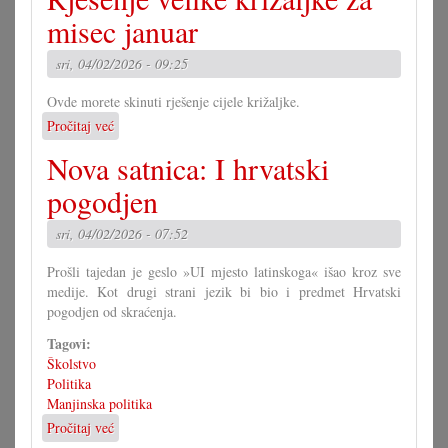
lipše
misec januar
kad
sami
sri, 04/02/2026 - 09:25
znamo
hrvatski
Ovde morete skinuti rješenje cijele križaljke.
Pročitaj već
o
Rješenje
Nova satnica: I hrvatski
velike
križaljke
pogodjen
za
misec
sri, 04/02/2026 - 07:52
januar
Prošli tajedan je geslo »UI mjesto latinskoga« išao kroz sve
medije. Kot drugi strani jezik bi bio i predmet Hrvatski
pogodjen od skraćenja.
Tagovi:
Školstvo
Politika
Manjinska politika
Pročitaj već
o
Nova