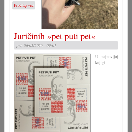
Pročitaj već
o
Na
Svićnicu
za
jednu
Juričinih »pet puti pet«
uru
pet, 06/02/2026 - 09:01
U najnovijoj
knjigi