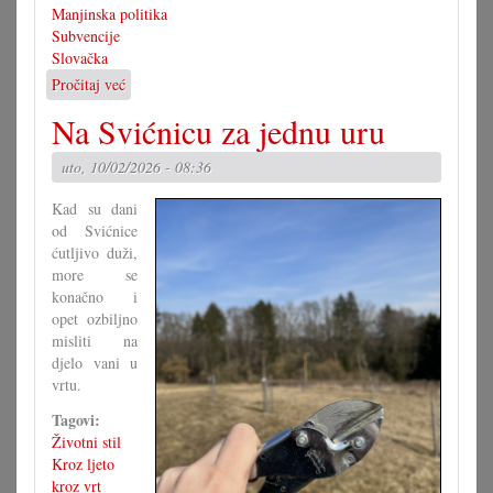
Manjinska politika
Subvencije
Slovačka
Pročitaj već
o
81.840,–
Na Svićnicu za jednu uru
za
Hrvate
uto, 10/02/2026 - 08:36
u
Slovačkoj
Kad su dani
od Svićnice
ćutljivo duži,
more se
konačno i
opet ozbiljno
misliti na
djelo vani u
vrtu.
Tagovi:
Životni stil
Kroz ljeto
kroz vrt