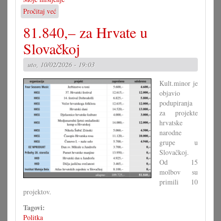
Pročitaj već
o
Kade
81.840,– za Hrvate u
je
društvo
Slovačkoj
na
ko
uto, 10/02/2026 - 19:03
se
moremo
Kult.minor je
obisiti?
objavio
podupiranja
za projekte
hrvatske
narodne
grupe u
Slovačkoj.
Od 15
molbov su
primili 10
projektov.
Tagovi:
Politka