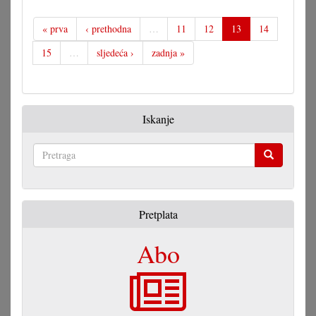
satnica:
I
« prva
‹ prethodna
…
11
12
13
14
hrvatski
15
…
sljedeća ›
zadnja »
pogodjen
Iskanje
Pretraga
Pretplata
Abo