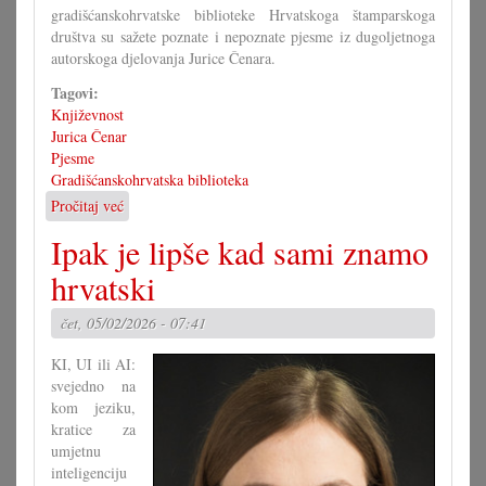
gradišćanskohrvatske biblioteke Hrvatskoga štamparskoga
društva su sažete poznate i nepoznate pjesme iz dugoljetnoga
autorskoga djelovanja Jurice Čenara.
Tagovi:
Književnost
Jurica Čenar
Pjesme
Gradišćanskohrvatska biblioteka
Pročitaj već
o
Juričinih
Ipak je lipše kad sami znamo
»pet
puti
hrvatski
pet«
čet, 05/02/2026 - 07:41
KI, UI ili AI:
svejedno na
kom jeziku,
kratice za
umjetnu
inteligenciju