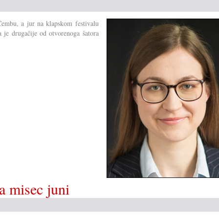
pjesme
u
 Čembu, a jur na klapskom festivalu
južnom
ka je drugačije od otvorenoga šatora
Gradišću
za misec juni