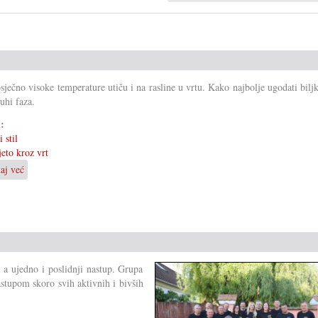
sječno visoke temperature utiču i na rasline u vrtu. Kako najbolje ugodati bil
suhi faza.
i:
 stil
jeto kroz vrt
taj već
o
Vrt
pod
vrućinom
a a ujedno i poslidnji nastup. Grupa
astupom skoro svih aktivnih i bivših