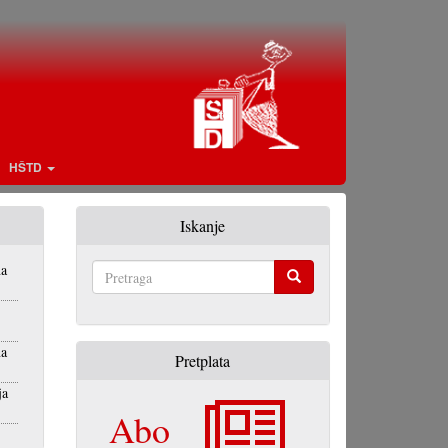
HŠTD
Iskanje
na
Pretraga
na
Pretplata
ja
Abo