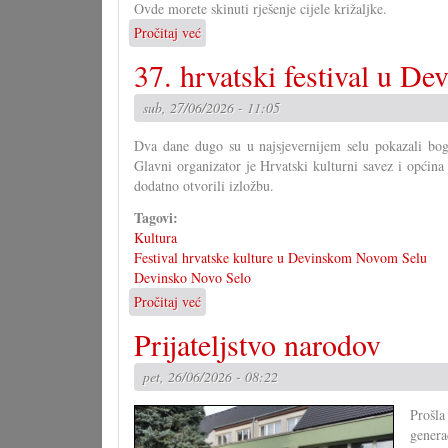
Ovde morete skinuti rješenje cijele križaljke.
Pročitaj već
o
Rješenje
37. hrvatski festival u D
velike
križaljke
sub, 27/06/2026 - 11:05
za
misec
Dva dane dugo su u najsjevernijem selu pokazali bogat
juni
Glavni organizator je Hrvatski kulturni savez i opći
dodatno otvorili izložbu.
Tagovi:
Kultura
Festival hrvatske kulture u Devinskom Novom Selu
Devinsko Novo Selo
Pročitaj već
o
37.
Prijateljstvo narodov
hrvatski
festival
pet, 26/06/2026 - 08:22
u
Devinskom
Prošla
Novo
genera
Selu