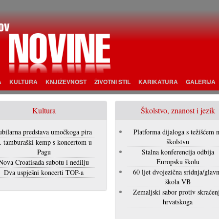
A
KULTURA
KNJIŽEVNOST
ŽIVOTNI STIL
KARIKATURA
GALERIJA
Kultura
Školstvo, znanost i jezik
ubilarna predstava umočkoga pira
Platforma dijaloga s težišćem 
školstvu
. tamburaški kemp s koncertom u
Pagu
Stalna konferencija odbija
Europsku školu
Nova Croatisada subotu i nedilju
60 ljet dvojezična sridnja/glav
Dva uspješni koncerti TOP-a
škola VB
Zemaljski sabor protiv skraćen
hrvatskoga