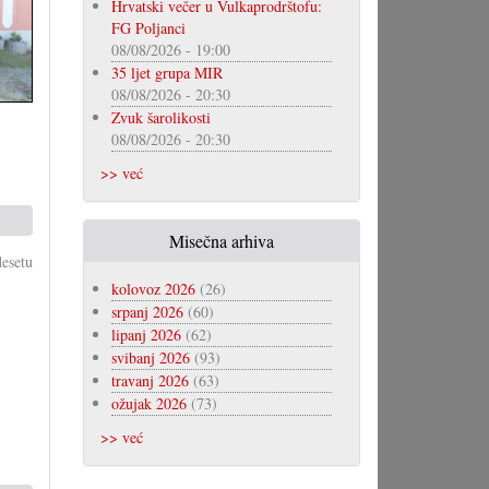
Hrvatski večer u Vulkaprodrštofu:
FG Poljanci
08/08/2026 - 19:00
35 ljet grupa MIR
08/08/2026 - 20:30
Zvuk šarolikosti
08/08/2026 - 20:30
>> već
Misečna arhiva
esetu
kolovoz 2026
(26)
srpanj 2026
(60)
lipanj 2026
(62)
svibanj 2026
(93)
travanj 2026
(63)
ožujak 2026
(73)
>> već