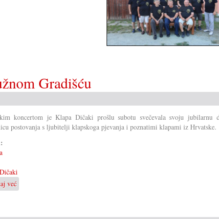
južnom Gradišću
kim koncertom je Klapa Dičaki prošlu subotu svečevala svoju jubilarnu d
nicu postovanja s ljubitelji klapskoga pjevanja i poznatimi klapami iz Hrvatske.
i:
a
Dičaki
taj već
o
10
ljet
klapske