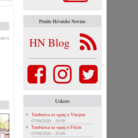
Pratite Hrvatske Novine
jkam u
HN Blog
Uskoro
Tamburica uz oganj u Vincjetu
07/08/2026 - 18:00
Tamburica uz oganj u Filežu
07/08/2026 - 20:00