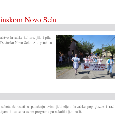
evinskom Novo Selu
stvo hrvatske kulture, jila i pila.
na Devinsko Novo Selo. A u petak su
 subota će ostati u pamćenju svim ljubiteljem hrvatske pop glazbe i razl
cijam, ki su se na ovom programu po nekoliki ljeti našli.