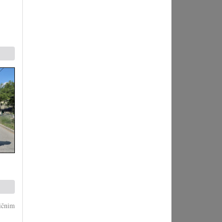
ičnim