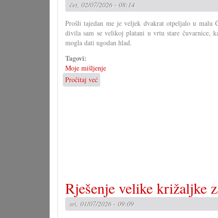
čet, 02/07/2026 - 08:14
Prošli tajedan me je veljek dvakrat otpeljalo u malu
divila sam se velikoj platani u vrtu stare čuvarnice, 
mogla dati ugodan hlad.
Tagovi:
Moje mišljenje
Pročitaj već
o
Fit
za
klimatska
minjanja?
Rješenje velike križaljke 
sri, 01/07/2026 - 09:09