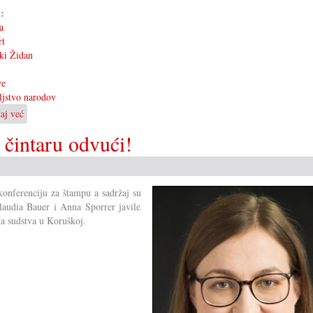
i:
a
rt
ki Židan
ve
eljstvo narodov
taj već
o
Prijateljstvo
 čintaru odvući!
narodov
 konferenciju za štampu a sadržaj su
Claudia Bauer i Anna Sporrer javile
ga sudstva u Koruškoj.