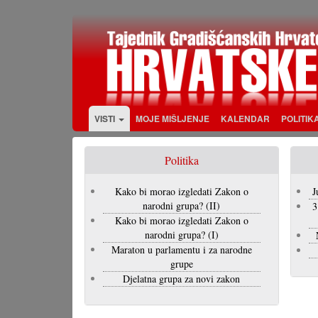
Skoči
na
glavni
sadržaj
VISTI
MOJE MIŠLJENJE
KALENDAR
POLITIK
Politika
Kako bi morao izgledati Zakon o
J
narodni grupa? (II)
3
Kako bi morao izgledati Zakon o
narodni grupa? (I)
Maraton u parlamentu i za narodne
grupe
Djelatna grupa za novi zakon