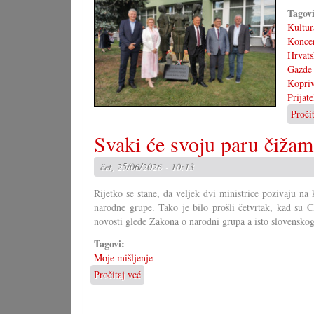
Tagov
Kultur
Konce
Hrvats
Gazde
Kopri
Prijat
Proči
Svaki će svoju paru čižam
čet, 25/06/2026 - 10:13
Rijetko se stane, da veljek dvi ministrice pozivaju na
narodne grupe. Tako je bilo prošli četvrtak, kad su 
novosti glede Zakona o narodni grupa a isto slovensko
Tagovi:
Moje mišljenje
Pročitaj već
o
Svaki
će