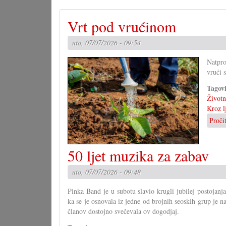
Vrt pod vrućinom
uto, 07/07/2026 - 09:54
Natpro
vrući 
Tagov
Životni
Kroz l
Proči
50 ljet muzika za zabav
uto, 07/07/2026 - 09:48
Pinka Band je u subotu slavio krugli jubilej postojanj
ka se je osnovala iz jedne od brojnih seoskih grup je n
članov dostojno svečevala ov dogodjaj.