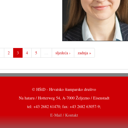
1
2
3
4
5
…
sljedeća ›
zadnja »
© HŠtD - Hrvatsko štamparsko društvo
Na hataru / Hotterweg 54, A-7000 Željezno / Eisenstadt
tel: +43 2682 61470; fax: +43 2682 63057-9;
E-Mail / Kontakt