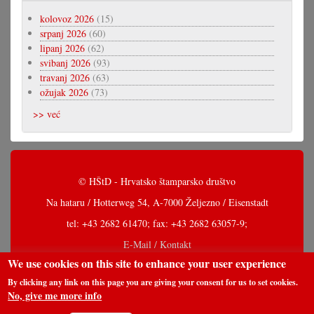
kolovoz 2026
(15)
srpanj 2026
(60)
lipanj 2026
(62)
svibanj 2026
(93)
travanj 2026
(63)
ožujak 2026
(73)
>> već
© HŠtD - Hrvatsko štamparsko društvo
Na hataru / Hotterweg 54, A-7000 Željezno / Eisenstadt
tel: +43 2682 61470; fax: +43 2682 63057-9;
E-Mail / Kontakt
We use cookies on this site to enhance your user experience
By clicking any link on this page you are giving your consent for us to set cookies.
No, give me more info