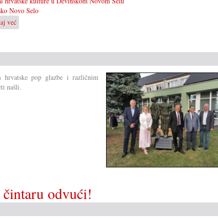
al hrvatske kulture u Devinskom Novom Selu
sko Novo Selo
taj već
o
37.
hrvatski
festival
u
Devinskom
m hrvatske pop glazbe i različnim
Novo
i našli.
Selu
 čintaru odvući!