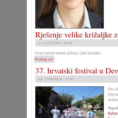
Rješenje velike križaljke 
sri, 01/07/2026 - 09:09
Ovde morete skinuti rješenje cijele križaljke.
Pročitaj već
o
Rješenje
37. hrvatski festival u D
velike
križaljke
sub, 27/06/2026 - 11:05
za
misec
Dva da
juni
Glavni
dodatn
Tagov
Kultur