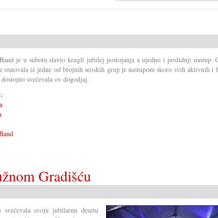
Band je u subotu slavio krugli jubilej postojanja a ujedno i poslidnji nastup.
je osnovala iz jedne od brojnih seoskih grup je nastupom skoro svih aktivnih i 
 dostojno svečevala ov dogodjaj.
i:
a
a
 Band
južnom Gradišću
 svečevala svoju jubilarnu desetu