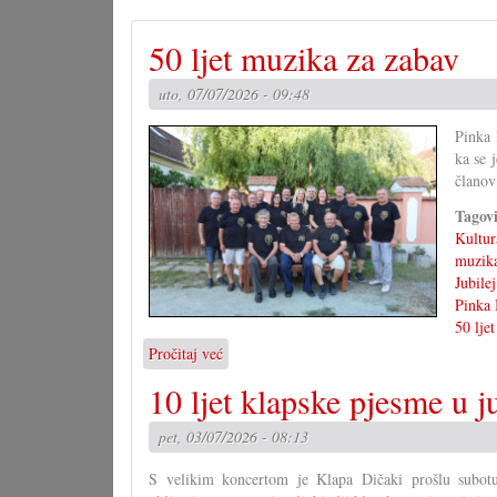
50 ljet muzika za zabav
uto, 07/07/2026 - 09:48
Pinka 
ka se 
članov
Tagov
Kultur
muzik
Jubilej
Pinka
50 ljet
Pročitaj već
o
50
10 ljet klapske pjesme u 
ljet
muzika
pet, 03/07/2026 - 08:13
za
zabav
S velikim koncertom je Klapa Dičaki prošlu subotu