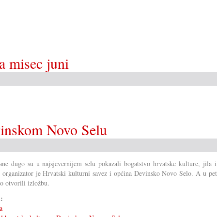
za misec juni
evinskom Novo Selu
ne dugo su u najsjevernijem selu pokazali bogatstvo hrvatske kulture, jila i
 organizator je Hrvatski kulturni savez i općina Devinsko Novo Selo. A u pet
o otvorili izložbu.
i:
a