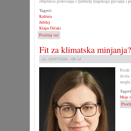
obljetnicu postovanja s ljubitelji klapskoga pjevanja i 
Tagovi:
Kultura
Jubilej
Klapa Dičaki
Pročitaj već
o
10
Fit za klimatska minjanja?
ljet
klapske
pjesme
čet, 02/07/2026 - 08:14
u
južnom
Prošli
Gradišću
divila
mogla 
Tagov
Moje m
Proči