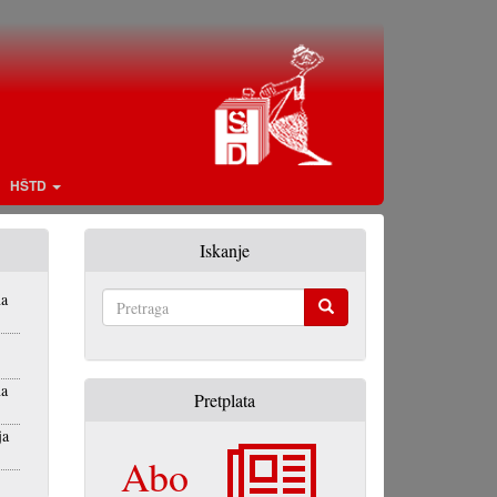
HŠTD
Iskanje
na
Pretraga
na
Pretplata
ja
Abo