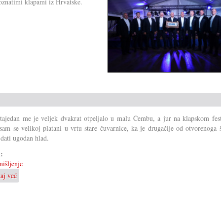
poznatimi klapami iz Hrvatske.
 tajedan me je veljek dvakrat otpeljalo u malu Čembu, a jur na klapskom fest
 sam se velikoj platani u vrtu stare čuvarnice, ka je drugačije od otvorenoga 
dati ugodan hlad.
i:
išljenje
taj već
o
Fit
za
klimatska
minjanja?