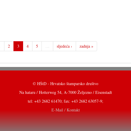
1
2
3
4
5
…
sljedeća ›
zadnja »
© HŠtD - Hrvatsko štamparsko društvo
Na hataru / Hotterweg 54, A-7000 Željezno / Eisenstadt
tel: +43 2682 61470; fax: +43 2682 63057-9;
E-Mail / Kontakt