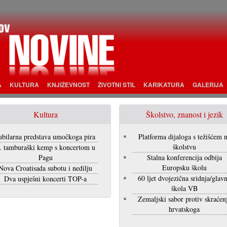
A
KULTURA
KNJIŽEVNOST
ŽIVOTNI STIL
KARIKATURA
GALERIJA
Kultura
Školstvo, znanost i jezik
ubilarna predstava umočkoga pira
Platforma dijaloga s težišćem 
školstvu
. tamburaški kemp s koncertom u
Pagu
Stalna konferencija odbija
Europsku školu
Nova Croatisada subotu i nedilju
60 ljet dvojezična sridnja/glav
Dva uspješni koncerti TOP-a
škola VB
Zemaljski sabor protiv skraćen
hrvatskoga