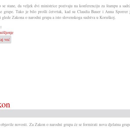
o se stane, da veljek dvi ministrice pozivaju na konferenciju za štampu a sadr
e grupe. Tako je bilo prošli četvrtak, kad su Claudia Bauer i Anna Sporrer j
i glede Zakona o narodni grupa a isto slovenskoga sudstva u Koruškoj.
i:
išljenje
taj već
o
Svaki
će
svoju
paru
čižam
čintaru
odvući!
kon
 objavile novosti. Za Zakon o narodni grupa će se formirati nova djelatna grup