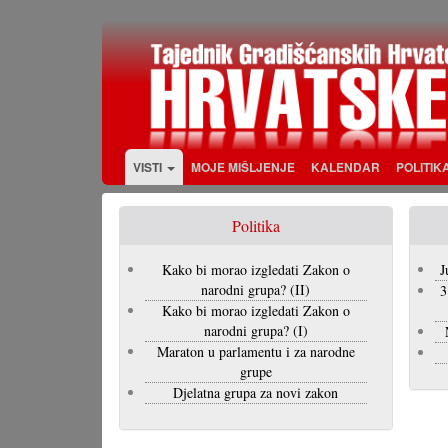
Skoči
na
glavni
sadržaj
VISTI
MOJE MIŠLJENJE
KALENDAR
POLITIK
Politika
Kako bi morao izgledati Zakon o
J
narodni grupa? (II)
3
Kako bi morao izgledati Zakon o
narodni grupa? (I)
Maraton u parlamentu i za narodne
grupe
Djelatna grupa za novi zakon