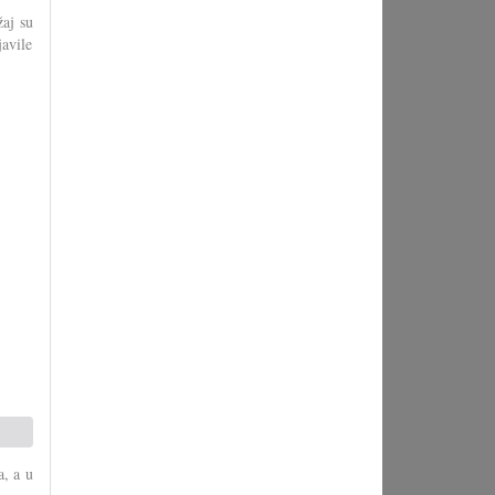
žaj su
avile
a, a u