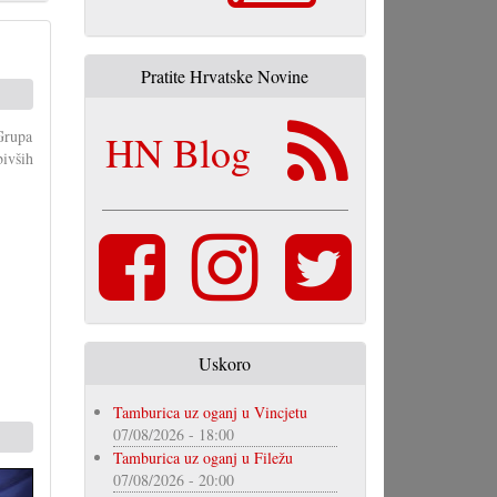
Pratite Hrvatske Novine
 Grupa
HN Blog
bivših
Uskoro
Tamburica uz oganj u Vincjetu
07/08/2026 - 18:00
Tamburica uz oganj u Filežu
07/08/2026 - 20:00