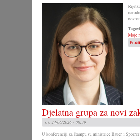
Rijetk
narodn
novost
Tagov
Moje m
Proči
Djelatna grupa za novi za
sri, 24/06/2026 - 08:39
U konferenciji za štampu su ministrice Bauer i Sporrer