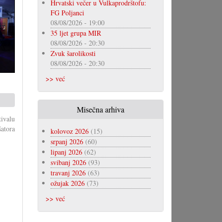
Hrvatski večer u Vulkaprodrštofu:
FG Poljanci
08/08/2026 - 19:00
35 ljet grupa MIR
08/08/2026 - 20:30
Zvuk šarolikosti
08/08/2026 - 20:30
>> već
Misečna arhiva
ivalu
šatora
kolovoz 2026
(15)
srpanj 2026
(60)
lipanj 2026
(62)
svibanj 2026
(93)
travanj 2026
(63)
ožujak 2026
(73)
>> već