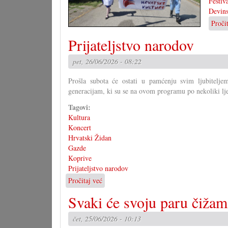
Festiv
Devin
Proči
Prijateljstvo narodov
pet, 26/06/2026 - 08:22
Prošla subota će ostati u pamćenju svim ljubitelje
generacijam, ki su se na ovom programu po nekoliki ljet
Tagovi:
Kultura
Koncert
Hrvatski Židan
Gazde
Koprive
Prijateljstvo narodov
Pročitaj već
o
Prijateljstvo
Svaki će svoju paru čižam
narodov
čet, 25/06/2026 - 10:13