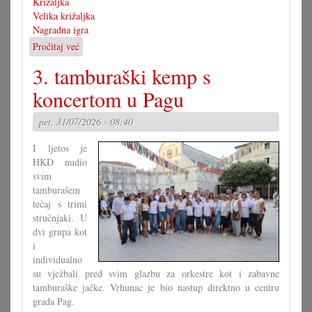
Križaljka
Velika križaljka
Nagradna igra
Pročitaj već
o
Rješenje
3. tamburaški kemp s
velike
križaljke
koncertom u Pagu
za
misec
pet, 31/07/2026 - 08:40
juli
I ljetos je
HKD nudio
svim
tamburašem
tečaj s trimi
stručnjaki. U
dvi grupa kot
i
individualno
su vježbali pred svim glazbu za orkestre kot i zabavne
tamburaške jačke. Vrhunac je bio nastup direktno u centru
grada Pag.