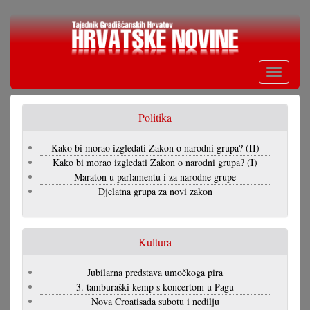
Skoči
na
glavni
sadržaj
Toggle
navigati
Politika
Kako bi morao izgledati Zakon o narodni grupa? (II)
Kako bi morao izgledati Zakon o narodni grupa? (I)
Maraton u parlamentu i za narodne grupe
Djelatna grupa za novi zakon
Kultura
Jubilarna predstava umočkoga pira
3. tamburaški kemp s koncertom u Pagu
Nova Croatisada subotu i nedilju