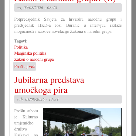
od
sri, 05/08/2026 - 08:18
Mirka
Berlakovića?
Potpredsjednik Savjeta za hrvatsku narodnu grupu i
predsjednik HKD-a Joži Buranić u intervjuu razlaže
mogućnosti i izazove novelacije Zakona o narodni grupa.
Tagovi:
Politika
Manjinska politika
Zakon o narodni grupa
Pročitaj već
o
Kako
Jubilarna predstava
bi
morao
umočkoga pira
izgledati
Zakon
sub, 01/08/2026 - 13:31
o
narodni
Prošlu subotu
grupa?
je Kulturno
(II)
umjetničko
društvo
Kajkavci po