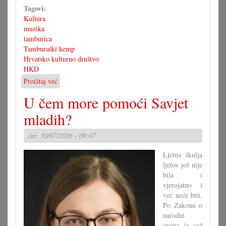
Tagovi:
Kultura
muzika
tamburica
Tamburaški kemp
Hrvatsko kulturno društvo
HKD
Pročitaj već
o
3.
U čem more pomoći Savjet
tamburaški
kemp
mladih?
s
koncertom
čet, 30/07/2026 - 09:07
u
Pagu
Ljetna škulja
ljetos još nije
bila i
vjerojatno i
već neće biti.
Po Zakonu o
narodni
grupa je sad