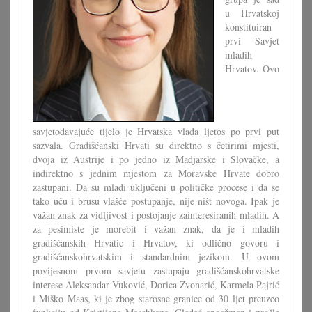
u Hrvatskoj
konstituiran
prvi Savjet
mladih
Hrvatov. Ovo
savjetodavajuće tijelo je Hrvatska vlada ljetos po prvi put
sazvala. Gradišćanski Hrvati su direktno s četirimi mjesti,
dvoja iz Austrije i po jedno iz Madjarske i Slovačke, a
indirektno s jednim mjestom za Moravske Hrvate dobro
zastupani. Da su mladi uključeni u političke procese i da se
tako uču i brusu vlašće postupanje, nije ništ novoga. Ipak je
važan znak za vidljivost i postojanje zainteresiranih mladih. A
za pesimiste je morebit i važan znak, da je i mladih
gradišćanskih Hrvatic i Hrvatov, ki odlično govoru i
gradišćanskohrvatskim i standardnim jezikom. U ovom
povijesnom prvom savjetu zastupaju gradišćanskohrvatske
interese Aleksandar Vuković, Dorica Zvonarić, Karmela Pajrić
i Miško Maas, ki je zbog starosne granice od 30 ljet preuzeo