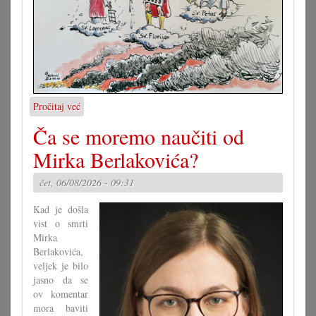
Pročitaj već
o
Karikatura
Ča se moremo naučiti od
7.8.2026.
Mirka Berlakovića?
čet, 06/08/2026 - 09:31
Kad je došla
vist o smrti
Mirka
Berlakovića,
veljek je bilo
jasno da se
ov komentar
mora baviti