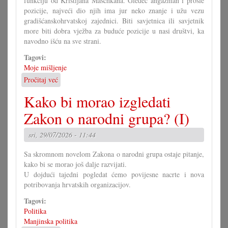
funkciju od Kristijana Maschkana. Gledeć angažman i prošle
pozicije, najveći dio njih ima jur neko znanje i užu vezu
gradišćanskohrvatskoj zajednici. Biti savjetnica ili savjetnik
more biti dobra vježba za buduće pozicije u nasi društvi, ka
navodno išću na sve strani.
Tagovi:
Moje mišljenje
Pročitaj već
o
U
Kako bi morao izgledati
čem
more
Zakon o narodni grupa? (I)
pomoći
Savjet
sri, 29/07/2026 - 11:44
mladih?
Sa skromnom novelom Zakona o narodni grupa ostaje pitanje,
kako bi se morao još dalje razvijati.
U dojdući tajedni pogledat ćemo povijesne nacrte i nova
potribovanja hrvatskih organizacijov.
Tagovi:
Politika
Manjinska politika