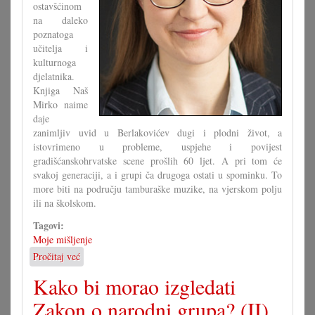
ostavšćinom
na daleko
poznatoga
učitelja i
kulturnoga
djelatnika.
Knjiga Naš
Mirko naime
daje
zanimljiv uvid u Berlakovićev dugi i plodni život, a
istovrimeno u probleme, uspjehe i povijest
gradišćanskohrvatske scene prošlih 60 ljet. A pri tom će
svakoj generaciji, a i grupi ča drugoga ostati u spominku. To
more biti na području tamburaške muzike, na vjerskom polju
ili na školskom.
Tagovi:
Moje mišljenje
Pročitaj već
o
Ča
Kako bi morao izgledati
se
moremo
Zakon o narodni grupa? (II)
naučiti