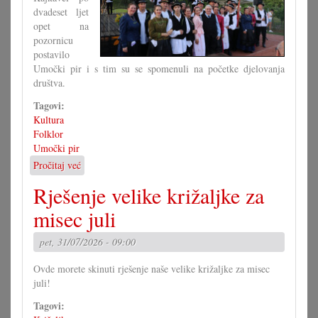
dvadeset ljet
opet na
pozornicu
postavilo
Umočki pir i s tim su se spomenuli na početke djelovanja
društva.
Tagovi:
Kultura
Folklor
Umočki pir
Pročitaj već
o
Jubilarna
Rješenje velike križaljke za
predstava
umočkoga
misec juli
pira
pet, 31/07/2026 - 09:00
Ovde morete skinuti rješenje naše velike križaljke za misec
juli!
Tagovi: