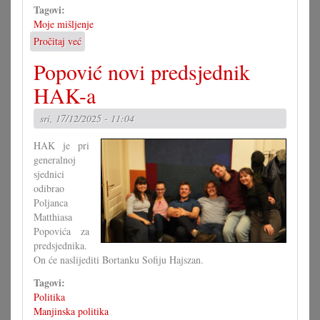
Tagovi:
Moje mišljenje
Pročitaj već
o
Tribaju
Popović novi predsjednik
arhivi
samo
HAK-a
očuvati?
sri, 17/12/2025 - 11:04
HAK je pri
generalnoj
sjednici
odibrao
Poljanca
Matthiasa
Popovića za
predsjednika.
On će naslijediti Bortanku Sofiju Hajszan.
Tagovi:
Politika
Manjinska politika