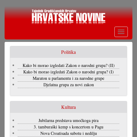
Skoči
na
glavni
sadržaj
Toggle
navigati
Politika
Kako bi morao izgledati Zakon o narodni grupa? (II)
Kako bi morao izgledati Zakon o narodni grupa? (I)
Maraton u parlamentu i za narodne grupe
Djelatna grupa za novi zakon
Kultura
Jubilarna predstava umočkoga pira
3. tamburaški kemp s koncertom u Pagu
Nova Croatisada subotu i nedilju