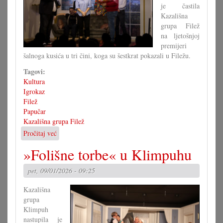
je častila
Kazališna
grupa Filež
na ljetošnjoj
premijeri
šalnoga kusića u tri čini, koga su šestkrat pokazali u Filežu.
Tagovi:
Kultura
Igrokaz
Filež
Papučar
Kazališna grupa Filež
Pročitaj već
o
»Papučar«
»Folišne torbe« u Klimpuhu
na
fileškoj
pet, 09/01/2026 - 09:25
pozornici
Kazališna
grupa
Klimpuh
nastupila je