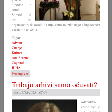
otpodne s
Anom
Šoretić. S
tim su
organizatori dokazali, da nije samo muzika nego i književnost
važan dio adventa.
Tagovi:
Advent
Čitanje
Kultura
Ana Šoretić
Cogrštof
JUHA
Pročitaj već
o
Adventska
Tribaju arhivi samo očuvati?
ura
u
čet, 18/12/2025 - 07:53
Cogrštofu
Adventsko
vrime nam je
jur doneslo