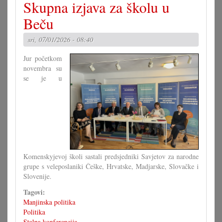
Skupna izjava za školu u
nas
čeka
Beču
u
2026.
sri, 07/01/2026 - 08:40
ljetu?
Jur početkom
novembra su
se je u
Komenskyjevoj školi sastali predsjedniki Savjetov za narodne
grupe s veleposlaniki Češke, Hrvatske, Madjarske, Slovačke i
Slovenije.
Tagovi:
Manjinska politika
Politika
Stalna konferencija