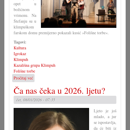
opet u
božićnom
vrimenu. Na
Štefanju su u
klimpuškom
farskom domu premijerno pokazali kusić »Folišne torbe«.
Tagovi:
Kultura
Igrokaz
Klimpuh
Kazališna grupa Klimpuh
Folišne torbe
Pročitaj već
o
»Folišne
Ča nas čeka u 2026. ljetu?
torbe«
u
čet, 08/01/2026 - 07:35
Klimpuhu
Ljeto je još
mlado, a jur
se ispostavlja,
da će biti iz