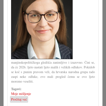
manjinskopolitičkoga gledišća zanimljivo i izazovno. Čini se,
da će 2026. ljeto nastati ljeto malih i velikih odlukov. Pokidob
se koč s punim pravom veli, da hrvatska narodna grupa rado
zaspi neke odluke, evo mali pregled čemu se ovo ljeto
moremo veseliti.
Tagovi:
Moje mišljenje
Pročitaj već
o
Ča