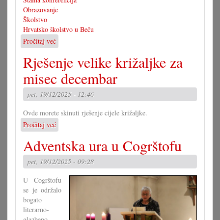
Obrazovanje
Školstvo
Hrvatsko školstvo u Beču
Pročitaj već
o
Skupna
Rješenje velike križaljke za
izjava
za
misec decembar
školu
u
pet, 19/12/2025 - 12:46
Beču
Ovde morete skinuti rješenje cijele križaljke.
Pročitaj već
o
Rješenje
Adventska ura u Cogrštofu
velike
križaljke
pet, 19/12/2025 - 09:28
za
misec
U Cogrštofu
decembar
se je održalo
bogato
literarno-
glazbeno