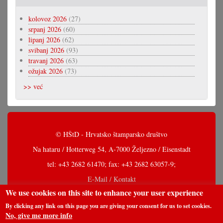
kolovoz 2026
(27)
srpanj 2026
(60)
lipanj 2026
(62)
svibanj 2026
(93)
travanj 2026
(63)
ožujak 2026
(73)
>> već
© HŠtD - Hrvatsko štamparsko društvo
Na hataru / Hotterweg 54, A-7000 Željezno / Eisenstadt
tel: +43 2682 61470; fax: +43 2682 63057-9;
E-Mail / Kontakt
We use cookies on this site to enhance your user experience
By clicking any link on this page you are giving your consent for us to set cookies.
No, give me more info