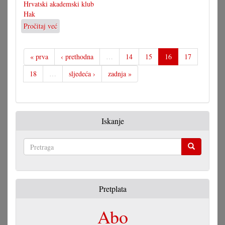
Hrvatski akademski klub
Hak
Pročitaj već
o
Popović
novi
predsjednik
« prva
‹ prethodna
…
14
15
16
17
HAK-
18
…
sljedeća ›
zadnja »
a
Iskanje
Pretraga
Pretplata
Abo