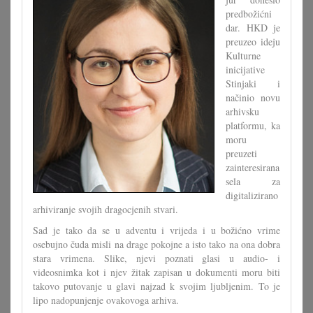
predbožićni
dar. HKD je
preuzeo ideju
Kulturne
inicijative
Stinjaki i
načinio novu
arhivsku
platformu, ka
moru
preuzeti
zainteresirana
sela za
digitalizirano
arhiviranje svojih dragocjenih stvari.
Sad je tako da se u adventu i vrijeda i u božićno vrime
osebujno čuda misli na drage pokojne a isto tako na ona dobra
stara vrimena. Slike, njevi poznati glasi u audio- i
videosnimka kot i njev žitak zapisan u dokumenti moru biti
takovo putovanje u glavi najzad k svojim ljubljenim. To je
lipo nadopunjenje ovakovoga arhiva.