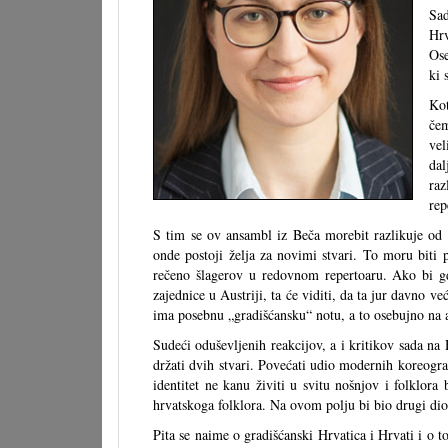
Sad
Hrv
Ose
ki 
Kot
čem
ve
da
raz
rep
S tim se ov ansambl iz Beča morebit razlikuje od s
onde postoji želja za novimi stvari. To moru biti p
rečeno šlagerov u redovnom repertoaru. Ako bi gd
zajednice u Austriji, ta će viditi, da ta jur davno v
ima posebnu „gradišćansku“ notu, a to osebujno na au
Sudeći oduševljenih reakcijov, a i kritikov sada na
držati dvih stvari. Povećati udio modernih koreograf
identitet ne kanu živiti u svitu nošnjov i folklora
hrvatskoga folklora. Na ovom polju bi bio drugi dio
Pita se naime o gradišćanski Hrvatica i Hrvati i o 