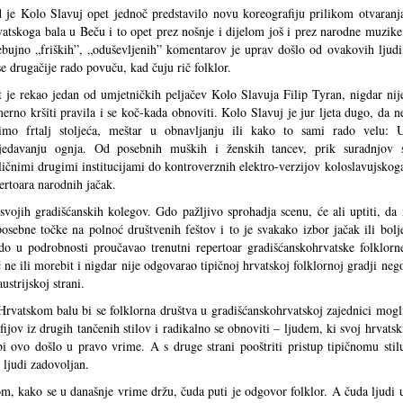
 je Kolo Slavuj opet jednoč predstavilo novu koreografiju prilikom otvaranj
atskoga bala u Beču i to opet prez nošnje i dijelom još i prez narodne muzike
bujno „friških”, „oduševljenih” komentarov je uprav došlo od ovakovih ljudi
se drugačije rado povuču, kad čuju rič folklor.
 je rekao jedan od umjetničkih peljačev Kolo Slavuja Filip Tyran, nigdar nij
erno kršiti pravila i se koč-kada obnoviti. Kolo Slavuj je jur ljeta dugo, da n
limo frtalj stoljeća, meštar u obnavljanju ili kako to sami rado velu: 
ljedavanju ognja. Od posebnih muških i ženskih tancev, prik suradnjov 
ličnimi drugimi institucijami do kontroverznih elektro-verzijov koloslavujskog
ertoara narodnih jačak.
vojih gradišćanskih kolegov. Gdo pažljivo sprohadja scenu, će ali uptiti, da 
osebne točke na polnoć društvenih feštov i to je svakako izbor jačak ili bolj
o u podrobnosti proučavao trenutni repertoar gradišćanskohrvatske folklorn
eć ne ili morebit i nigdar nije odgovarao tipičnoj hrvatskoj folklornoj gradji neg
strijskoj strani.
 Hrvatskom balu bi se folklorna društva u gradišćanskohrvatskoj zajednici mogl
ijov iz drugih tančenih stilov i radikalno se obnoviti – ljudem, ki svoj hrvatsk
 bi ovo došlo u pravo vrime. A s druge strani pooštriti pristup tipičnomu stil
 ljudi zadovoljan.
tom, kako se u današnje vrime držu, čuda puti je odgovor folklor. A čuda ljudi 