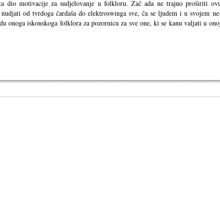
ta dio motivacije za sudjelovanje u folkloru. Zač ada ne trajno proširiti ov
nudjati od tvrdoga čardaša do elektroswinga sve, ča se ljudem i u svojem ne
du onoga iskonskoga folklora za pozornicu za sve one, ki se kanu valjati u ono