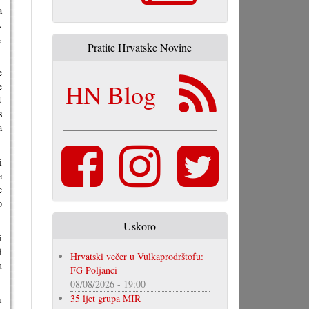
a
.
,
Pratite Hrvatske Novine
e
HN Blog
e
U
s
a
i
e
e
o
Uskoro
i
i
Hrvatski večer u Vulkaprodrštofu:
u
FG Poljanci
08/08/2026 - 19:00
35 ljet grupa MIR
u