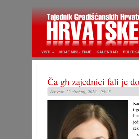
Skoči
na
glavni
sadržaj
VISTI
MOJE MIŠLJENJE
KALENDAR
POLITIK
Ča gh zajednici fali je do
četvrtak, 22 siječanj, 2026 - 06:58
Kad
trg
lju
jed
sek
– z