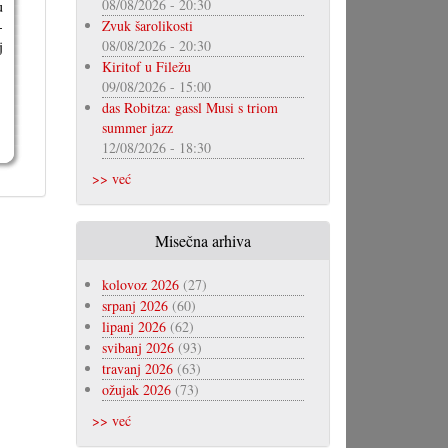
08/08/2026 - 20:30
u
Zvuk šarolikosti
-
08/08/2026 - 20:30
j
Kiritof u Filežu
09/08/2026 - 15:00
das Robitza: gassl Musi s triom
summer jazz
12/08/2026 - 18:30
>> već
Misečna arhiva
kolovoz 2026
(27)
srpanj 2026
(60)
lipanj 2026
(62)
svibanj 2026
(93)
travanj 2026
(63)
ožujak 2026
(73)
>> već