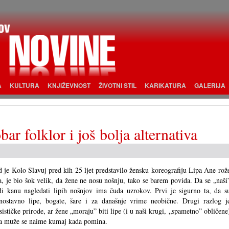
A
KULTURA
KNJIŽEVNOST
ŽIVOTNI STIL
KARIKATURA
GALERIJA
bar folklor i još bolja alternativa
 je Kolo Slavuj pred kih 25 ljet predstavilo žensku koreografiju Lipa Ane rož
a, je bio šok velik, da žene ne nosu nošnju, tako se barem povida. Da se „naši
di kanu nagledati lipih nošnjov ima čuda uzrokov. Prvi je sigurno ta, da s
nostavno lipe, bogate, šare i za današnje vrime neobične. Drugi razlog j
sističke prirode, ar žene „moraju” biti lipe (i u naši krugi, „spametno” obličene
a muže se naime kumaj kada pomina.