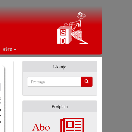
HŠTD
Iskanje
Pretraga
e
”
Pretplata
u
e
)
Abo