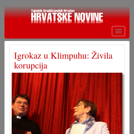
Skoči
na
glavni
sadržaj
Toggle
navigati
Igrokaz u Klimpuhu: Živila
korupcija