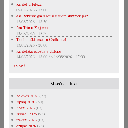
Kiritof u Filežu
09/08/2026 - 15:00
das Robitza: gassl Musi s triom summer jazz
12/08/2026 - 18:30
ftm-Trio u Željeznu
13/08/2026 - 18:30
Tamburaški večer u Csello malinu
13/08/2026 - 20:00
Kiritofska izložba u Uzlopu
14/08/2026 - 18:00
do
16/08/2026 - 17:00
>> već
Misečna arhiva
kolovoz 2026
(27)
srpanj 2026
(60)
lipanj 2026
(62)
svibanj 2026
(93)
travanj 2026
(63)
ožujak 2026
(73)