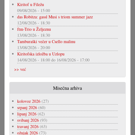
Kiritof u Filežu
09/08/2026 - 15:00
das Robitza: gassl Musi s triom summer jazz
12/08/2026 - 18:30
ftm-Trio u Željeznu
13/08/2026 - 18:30
Tamburaški večer u Csello malinu
13/08/2026 - 20:00
Kiritofska izložba u Uzlopu
14/08/2026 - 18:00
do
16/08/2026 - 17:00
>> već
Misečna arhiva
kolovoz 2026
(27)
srpanj 2026
(60)
lipanj 2026
(62)
svibanj 2026
(93)
travanj 2026
(63)
ožujak 2026
(73)