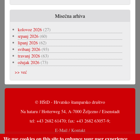
Misečna arhiva
kolovoz 2026
(27)
srpanj 2026
(60)
lipanj 2026
(62)
svibanj 2026
(93)
travanj 2026
(63)
ožujak 2026
(73)
>> već
© HŠtD - Hrvatsko štamparsko društvo
Na hataru / Hotterweg 54, A-7000 Željezno / Eisenstadt
tel: +43 2682 61470; fax: +43 2682 63057-9;
E-Mail / Kontakt
We use cookies on this site to enhance your user experience