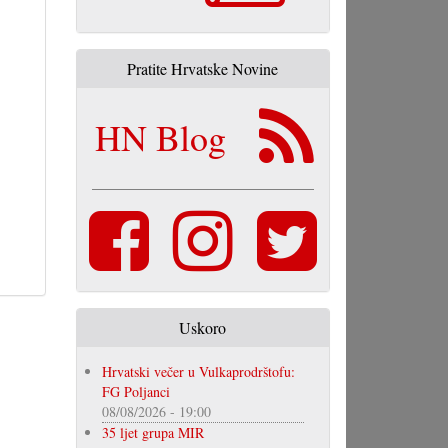
Pratite Hrvatske Novine
HN Blog
Uskoro
Hrvatski večer u Vulkaprodrštofu:
FG Poljanci
08/08/2026 - 19:00
35 ljet grupa MIR