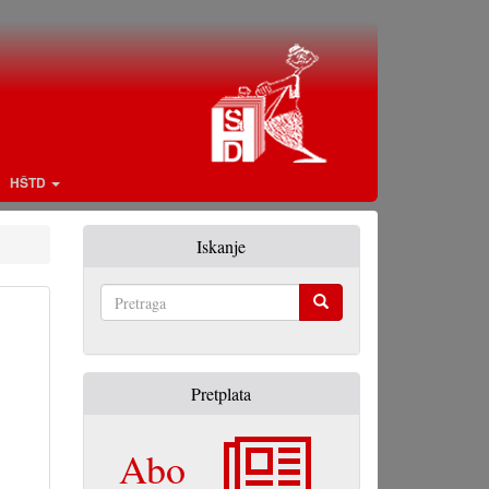
HŠTD
Iskanje
Pretraga
Pretplata
Abo