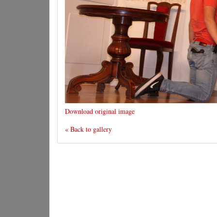
Download original image
« Back to gallery