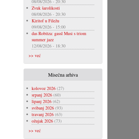
08/08/2026 - 20:30
Zvuk šarolikosti
08/08/2026 - 20:30
Kiritof u Filežu
09/08/2026 - 15:00
das Robitza: gassl Musi s triom
summer jazz
12/08/2026 - 18:30
>> već
Misečna arhiva
kolovoz 2026
(27)
srpanj 2026
(60)
lipanj 2026
(62)
svibanj 2026
(93)
travanj 2026
(63)
ožujak 2026
(73)
>> već