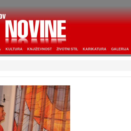
A
KULTURA
KNJIŽEVNOST
ŽIVOTNI STIL
KARIKATURA
GALERIJA