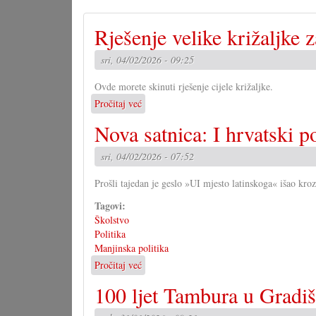
Rješenje velike križaljke 
sri, 04/02/2026 - 09:25
Ovde morete skinuti rješenje cijele križaljke.
Pročitaj već
o
Rješenje
Nova satnica: I hrvatski 
velike
križaljke
sri, 04/02/2026 - 07:52
za
misec
Prošli tajedan je geslo »UI mjesto latinskoga« išao kro
januar
Tagovi:
Školstvo
Politika
Manjinska politika
Pročitaj već
o
Nova
100 ljet Tambura u Gradi
satnica:
I