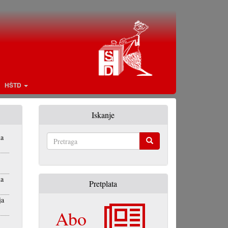
HŠTD
Iskanje
na
Pretraga
na
Pretplata
ja
Abo