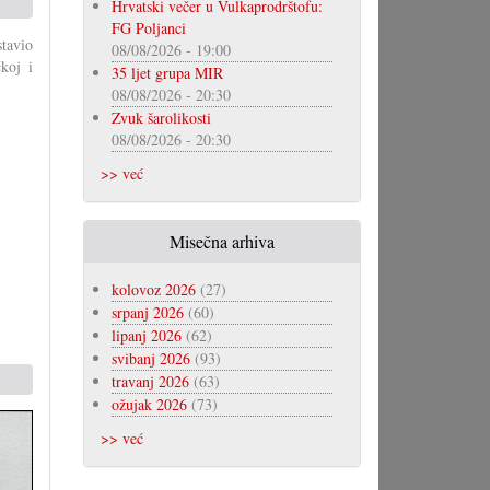
Hrvatski večer u Vulkaprodrštofu:
FG Poljanci
tavio
08/08/2026 - 19:00
koj i
35 ljet grupa MIR
08/08/2026 - 20:30
Zvuk šarolikosti
08/08/2026 - 20:30
>> već
Misečna arhiva
kolovoz 2026
(27)
srpanj 2026
(60)
lipanj 2026
(62)
svibanj 2026
(93)
travanj 2026
(63)
ožujak 2026
(73)
>> već