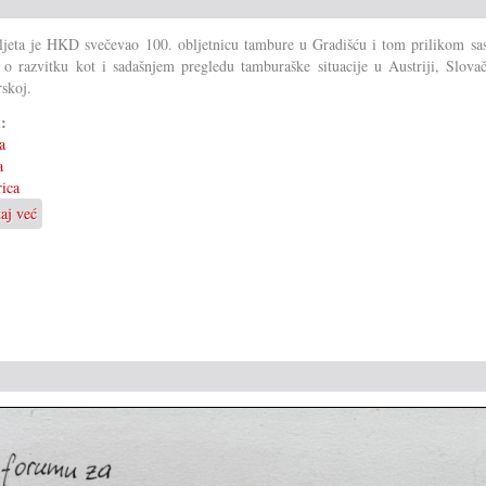
ljeta je HKD svečevao 100. obljetnicu tambure u Gradišću i tom prilikom sas
 o razvitku kot i sadašnjem pregledu tamburaške situacije u Austriji, Slovač
skoj.
i:
a
a
ica
taj već
o
100
ljet
Tambura
u
Gradišću