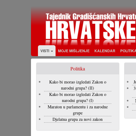
Skoči
na
glavni
sadržaj
VISTI
MOJE MIŠLJENJE
KALENDAR
POLITIK
Politika
Kako bi morao izgledati Zakon o
J
narodni grupa? (II)
3
Kako bi morao izgledati Zakon o
narodni grupa? (I)
Maraton u parlamentu i za narodne
grupe
Djelatna grupa za novi zakon