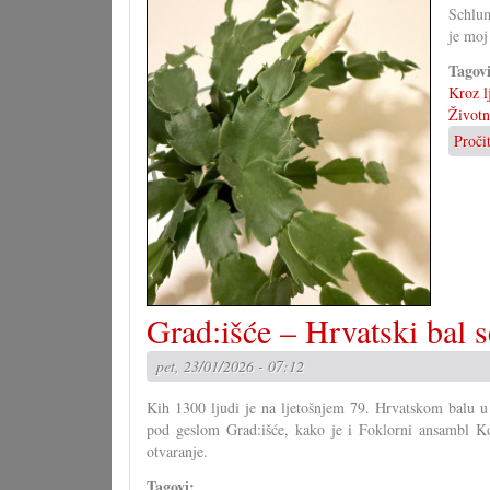
Schlum
je moj
Tagov
Kroz l
Životni
Proči
Grad:išće – Hrvatski bal 
pet, 23/01/2026 - 07:12
Kih 1300 ljudi je na ljetošnjem 79. Hrvatskom balu 
pod geslom Grad:išće, kako je i Foklorni ansambl Ko
otvaranje.
Tagovi: