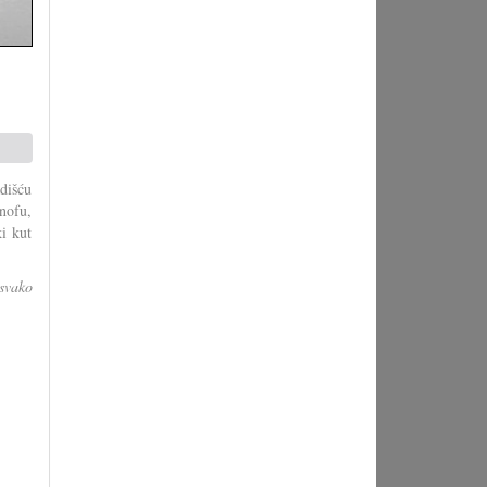
adišću
nofu,
i kut
svako