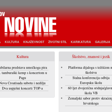
A
KULTURA
KNJIŽEVNOST
ŽIVOTNI STIL
KARIKATURA
GALERIJA
Kultura
Školstvo, znanost i jezik
ubilarna predstava umočkoga pira
Platforma dijaloga s težišćem 
školstvu
. tamburaški kemp s koncertom u
Pagu
Stalna konferencija odbija
Europsku školu
Nova Croatisada subotu i nedilju
60 ljet dvojezična sridnja/glav
Dva uspješni koncerti TOP-a
škola VB
Zemaljski sabor protiv skraćen
hrvatskoga