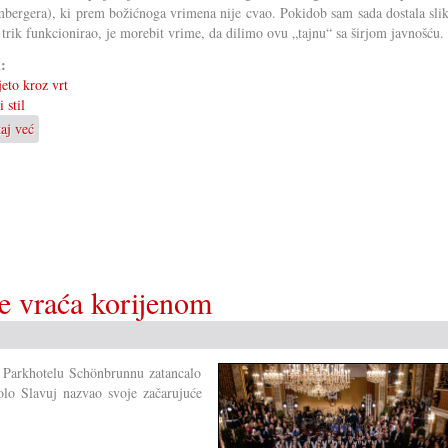
bergera), ki prem božićnoga vrimena nije cvao. Pokidob sam sada dostala slik
 trik funkcionirao, je morebit vrime, da dilimo ovu „tajnu“ sa širjom javnošću.
i:
jeto kroz vrt
 stil
taj već
o
Tajna
„božićnih”
biljkov
se vraća korijenom
u Parkhotelu Schönbrunnu zatancalo
lo Slavuj nazvao svoje začarujuće