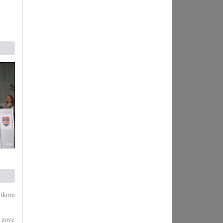
rikom
e zove