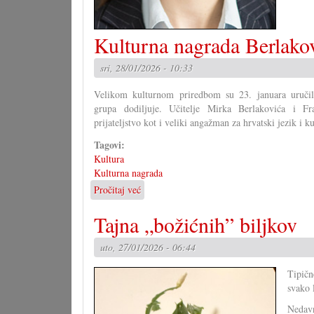
Kulturna nagrada Berlakov
sri, 28/01/2026 - 10:33
Velikom kulturnom priredbom su 23. januara uručil
grupa dodiljuje. Učitelje Mirka Berlakovića i Fr
prijateljstvo kot i veliki angažman za hrvatski jezik i ku
Tagovi:
Kultura
Kulturna nagrada
Pročitaj već
o
Kulturna
Tajna „božićnih” biljkov
nagrada
Berlakoviću
i
uto, 27/01/2026 - 06:44
Pajriću
Tipičn
svako 
Nedavn