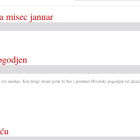
za misec januar
pogodjen
z sve medije. Kot drugi strani jezik bi bio i predmet Hrvatski pogodjen od skrać
šću