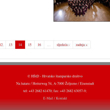
12
13
14
15
16
…
sljedeća ›
zadnja »
© HŠtD - Hrvatsko štamparsko društvo
Na hataru / Hotterweg 54, A-7000 Željezno / Eisenstadt
tel: +43 2682 61470; fax: +43 2682 63057-9;
E-Mail / Kontakt