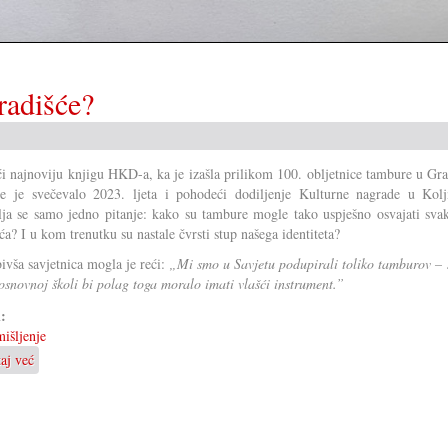
radišće?
ći najnoviju knjigu HKD-a, ka je izašla prilikom 100. obljetnice tambure u Gr
e je svečevalo 2023. ljeta i pohodeći dodiljenje Kulturne nagrade u Kolj
lja se samo jedno pitanje: kako su tambure mogle tako uspješno osvajati svak
ća? I u kom trenutku su nastale čvrsti stup našega identiteta?
ivša savjetnica mogla je reći:
„Mi smo u Savjetu podupirali toliko tamburov – 
 osnovnoj školi bi polag toga moralo imati vlašći instrument.”
i:
išljenje
taj već
o
Zač
je
tambura
osvajala