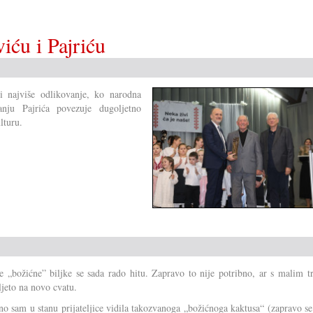
Gradišće?
iću i Pajriću
i najviše odlikovanje, ko narodna
anju Pajrića povezuje dugoljetno
lturu.
e „božićne” biljke se sada rado hitu. Zapravo to nije potribno, ar s malim t
ljeto na novo cvatu.
o sam u stanu prijateljice vidila takozvanoga „božićnoga kaktusa“ (zapravo s