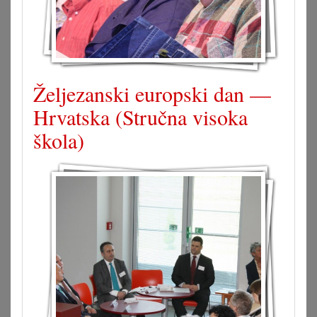
Željezanski europski dan —
Hrvatska (Stručna visoka
škola)