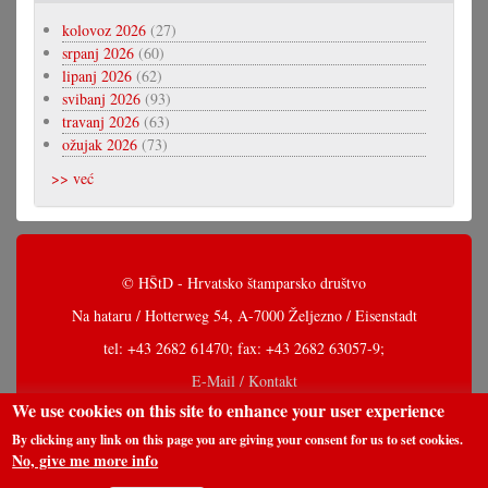
kolovoz 2026
(27)
srpanj 2026
(60)
lipanj 2026
(62)
svibanj 2026
(93)
travanj 2026
(63)
ožujak 2026
(73)
>> već
© HŠtD - Hrvatsko štamparsko društvo
Na hataru / Hotterweg 54, A-7000 Željezno / Eisenstadt
tel: +43 2682 61470; fax: +43 2682 63057-9;
E-Mail / Kontakt
We use cookies on this site to enhance your user experience
By clicking any link on this page you are giving your consent for us to set cookies.
No, give me more info