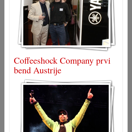
Coffeeshock Company prvi
bend Austrije