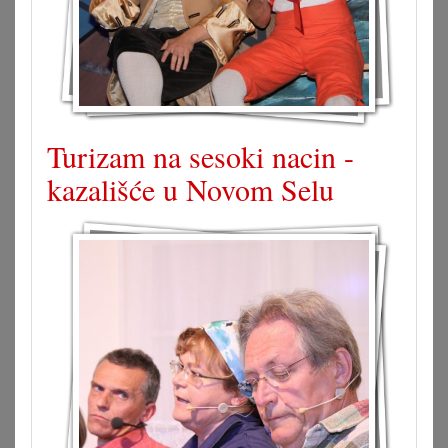
Turizam na sesoki nacin -
kazališće u Novom Selu