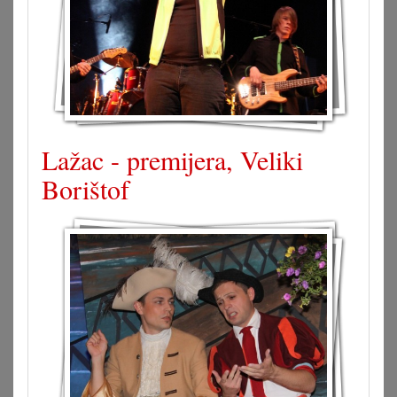
Lažac - premijera, Veliki
Borištof