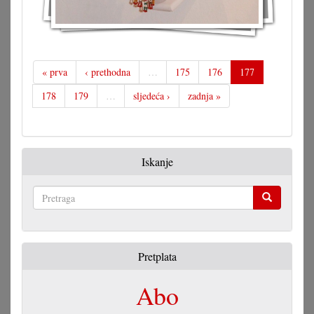
« prva
‹ prethodna
…
175
176
177
178
179
…
sljedeća ›
zadnja »
Iskanje
Pretraga
Pretplata
Abo