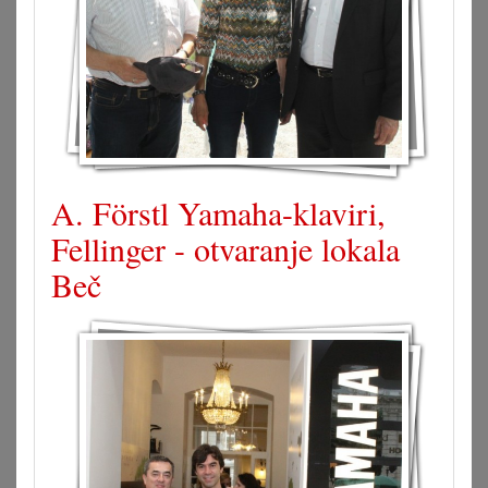
A. Förstl Yamaha-klaviri,
Fellinger - otvaranje lokala
Beč