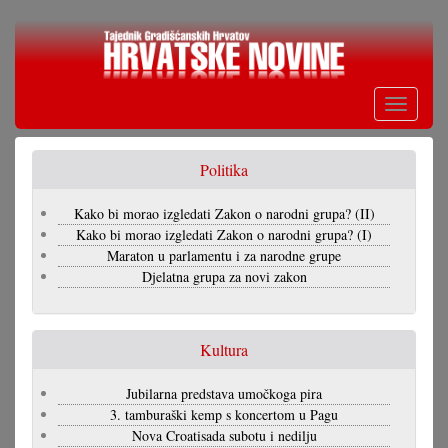
Skoči
na
glavni
sadržaj
Toggle
navigati
Politika
Kako bi morao izgledati Zakon o narodni grupa? (II)
Kako bi morao izgledati Zakon o narodni grupa? (I)
Maraton u parlamentu i za narodne grupe
Djelatna grupa za novi zakon
Kultura
Jubilarna predstava umočkoga pira
3. tamburaški kemp s koncertom u Pagu
Nova Croatisada subotu i nedilju