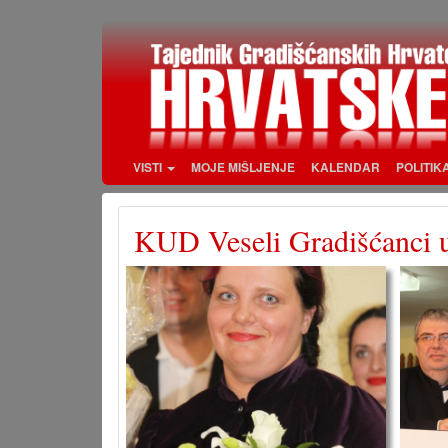
Skoči
na
glavni
sadržaj
VISTI
MOJE MIŠLJENJE
KALENDAR
POLITIK
KUD Veseli Gradišćanci u