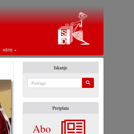
HŠTD
Iskanje
Pretraga
Pretplata
Abo