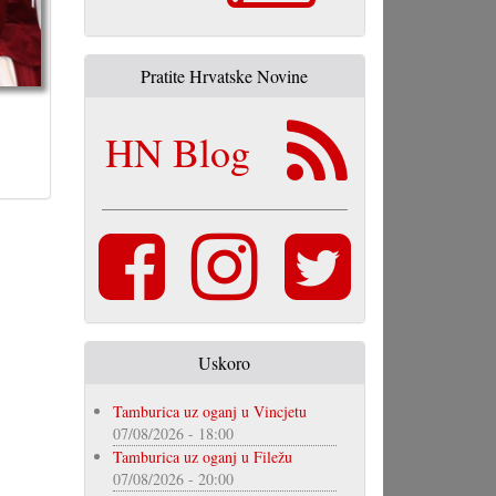
Pratite Hrvatske Novine
HN Blog
Uskoro
Tamburica uz oganj u Vincjetu
07/08/2026 - 18:00
Tamburica uz oganj u Filežu
07/08/2026 - 20:00