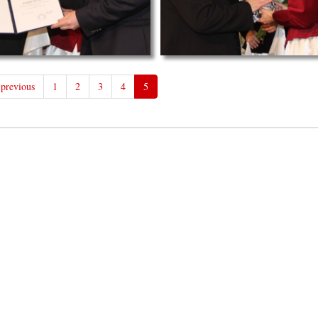
previous
1
2
3
4
5