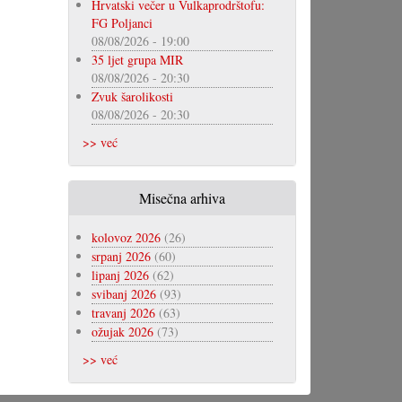
Hrvatski večer u Vulkaprodrštofu:
FG Poljanci
08/08/2026 - 19:00
35 ljet grupa MIR
08/08/2026 - 20:30
Zvuk šarolikosti
08/08/2026 - 20:30
>> već
Misečna arhiva
kolovoz 2026
(26)
srpanj 2026
(60)
lipanj 2026
(62)
svibanj 2026
(93)
travanj 2026
(63)
ožujak 2026
(73)
>> već