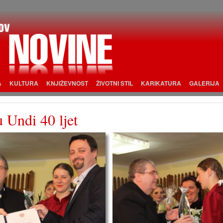
A
KULTURA
KNJIŽEVNOST
ŽIVOTNI STIL
KARIKATURA
GALERIJA
 Undi 40 ljet