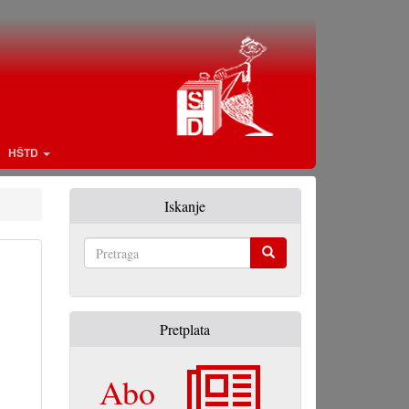
HŠTD
Iskanje
Pretraga
Pretplata
Abo