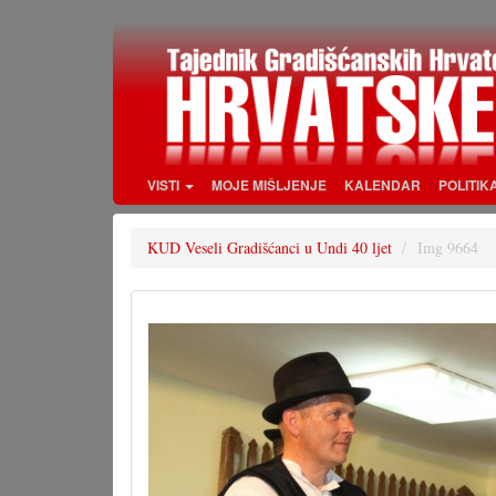
Skoči
na
glavni
sadržaj
VISTI
MOJE MIŠLJENJE
KALENDAR
POLITIK
KUD Veseli Gradišćanci u Undi 40 ljet
Img 9664