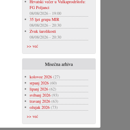
Hrvatski večer u Vulkaprodrštofu:
FG Poljanci
08/08/2026 - 19:00
35 ljet grupa MIR
08/08/2026 - 20:30
Zvuk šarolikosti
08/08/2026 - 20:30
>> već
Misečna arhiva
kolovoz 2026
(27)
srpanj 2026
(60)
lipanj 2026
(62)
svibanj 2026
(93)
travanj 2026
(63)
ožujak 2026
(73)
>> već