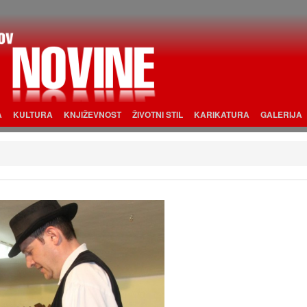
A
KULTURA
KNJIŽEVNOST
ŽIVOTNI STIL
KARIKATURA
GALERIJA