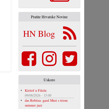
Pratite Hrvatske Novine
HN Blog
Uskoro
Kiritof u Filežu
09/08/2026 - 15:00
das Robitza: gassl Musi s triom
summer jazz