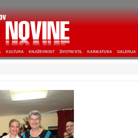
A
KULTURA
KNJIŽEVNOST
ŽIVOTNI STIL
KARIKATURA
GALERIJA