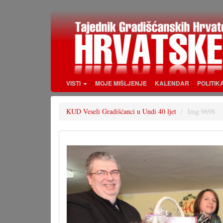
Skoči
na
glavni
sadržaj
VISTI
MOJE MIŠLJENJE
KALENDAR
POLITIK
KUD Veseli Gradišćanci u Undi 40 ljet
Img 9698