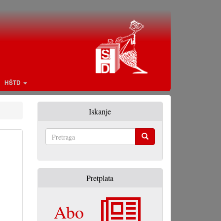
HŠTD
Iskanje
Pretraga
Pretplata
Abo