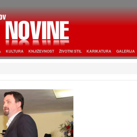
A
KULTURA
KNJIŽEVNOST
ŽIVOTNI STIL
KARIKATURA
GALERIJA