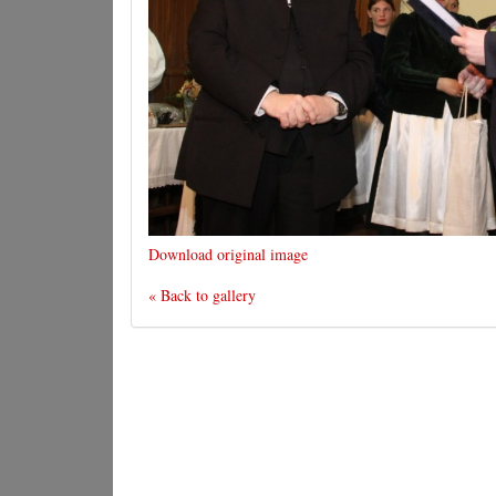
Download original image
« Back to gallery