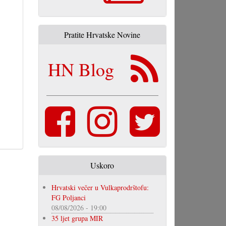
Pratite Hrvatske Novine
HN Blog
Uskoro
Hrvatski večer u Vulkaprodrštofu:
FG Poljanci
08/08/2026 - 19:00
35 ljet grupa MIR