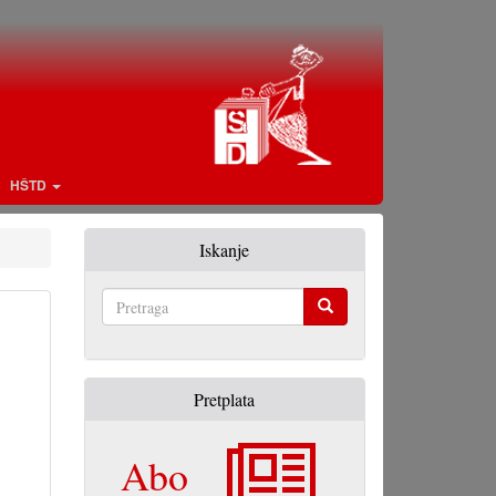
HŠTD
Iskanje
Pretraga
Pretplata
Abo