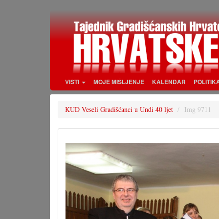
Skoči
na
glavni
sadržaj
VISTI
MOJE MIŠLJENJE
KALENDAR
POLITIK
KUD Veseli Gradišćanci u Undi 40 ljet
Img 9711