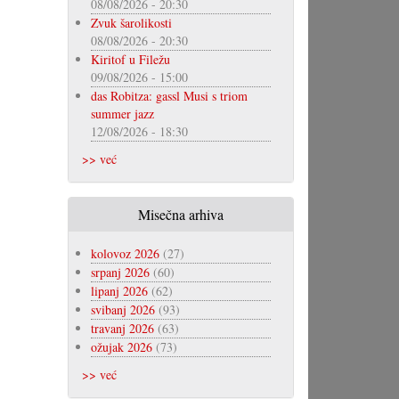
08/08/2026 - 20:30
Zvuk šarolikosti
08/08/2026 - 20:30
Kiritof u Filežu
09/08/2026 - 15:00
das Robitza: gassl Musi s triom
summer jazz
12/08/2026 - 18:30
>> već
Misečna arhiva
kolovoz 2026
(27)
srpanj 2026
(60)
lipanj 2026
(62)
svibanj 2026
(93)
travanj 2026
(63)
ožujak 2026
(73)
>> već