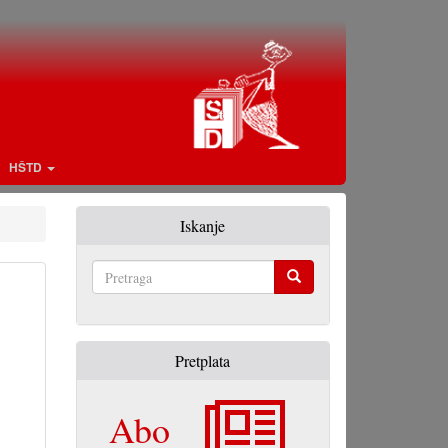
HŠTD
Iskanje
Pretraga
Pretplata
Abo