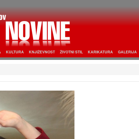
A
KULTURA
KNJIŽEVNOST
ŽIVOTNI STIL
KARIKATURA
GALERIJA