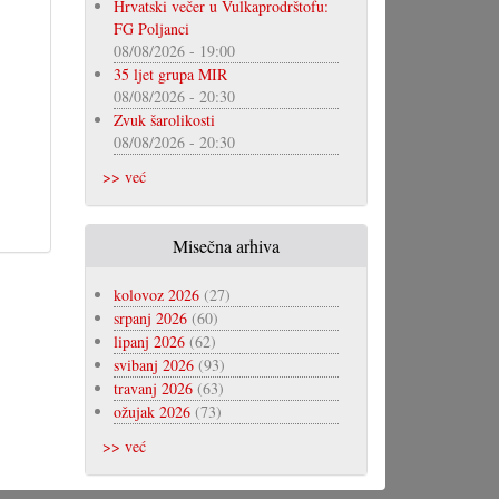
Hrvatski večer u Vulkaprodrštofu:
FG Poljanci
08/08/2026 - 19:00
35 ljet grupa MIR
08/08/2026 - 20:30
Zvuk šarolikosti
08/08/2026 - 20:30
>> već
Misečna arhiva
kolovoz 2026
(27)
srpanj 2026
(60)
lipanj 2026
(62)
svibanj 2026
(93)
travanj 2026
(63)
ožujak 2026
(73)
>> već