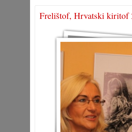
Frelištof, Hrvatski kiritof