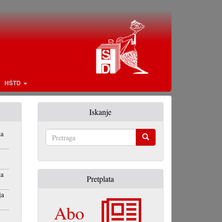
HŠTD
Iskanje
na
Pretraga
na
Pretplata
ja
Abo