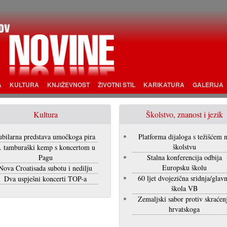
A
KULTURA
KNJIŽEVNOST
ŽIVOTNI STIL
KARIKATURA
GALERIJA
Kultura
Školstvo, znanost i jezik
ubilarna predstava umočkoga pira
Platforma dijaloga s težišćem 
školstvu
. tamburaški kemp s koncertom u
Pagu
Stalna konferencija odbija
Europsku školu
Nova Croatisada subotu i nedilju
60 ljet dvojezična sridnja/glav
Dva uspješni koncerti TOP-a
škola VB
Zemaljski sabor protiv skraćen
hrvatskoga