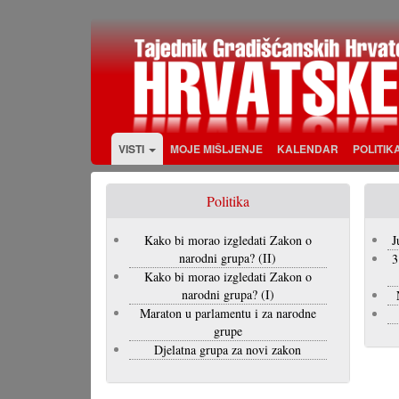
Skoči
na
glavni
sadržaj
VISTI
MOJE MIŠLJENJE
KALENDAR
POLITIK
Politika
Kako bi morao izgledati Zakon o
J
narodni grupa? (II)
3
Kako bi morao izgledati Zakon o
narodni grupa? (I)
Maraton u parlamentu i za narodne
grupe
Djelatna grupa za novi zakon