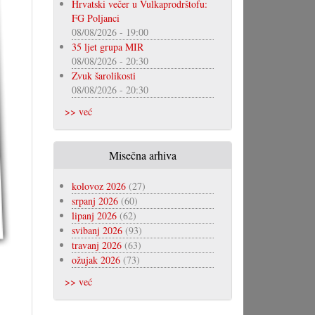
Hrvatski večer u Vulkaprodrštofu:
FG Poljanci
08/08/2026 - 19:00
35 ljet grupa MIR
08/08/2026 - 20:30
Zvuk šarolikosti
08/08/2026 - 20:30
>> već
Misečna arhiva
kolovoz 2026
(27)
srpanj 2026
(60)
lipanj 2026
(62)
svibanj 2026
(93)
travanj 2026
(63)
ožujak 2026
(73)
>> već