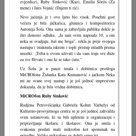
zvjezdice), Ruby Sinković (Kao), Emilia Sörös (Za
mene) i Ines Vojnić (Dajem ti rič).
Nivo jačenja je i ovo ljeto bio visok. Posebni gost
večera je bila jačkarica, glumica i kompozitorica
Antonija Šola. Ona sama je zabavljala publiku dokle je
žiri donosio odluku. „Ja sam svim napisala 10, a oni
neka se svadjaju, baš me briga”, rekla je prije svojega
nastupa i istaknula iskreni i topli pristup mladih prema
muziki: „Triba u ovom uživati i da vam traje sve duže
za sve Hrvate i one ki se tako ćutu.“
Uz Šolu je u pauzi imala i dobitnica prošloga
MiCROfona Židanka Kata Kumanović s jačkom Neka
mi ne svane svoj nastup i je još jednoč impresivno
dokazala, da je bila vridna dobitnica.
MiCROfon Ruby Sinković
Rodjena Petrovišćanka Gabriela Kohut Várhelyi od
Kulturno-prosvjetnoga centra se je još jednoč zahvalila
svim ustanovom, ki su bili upleteni u organizaciju i
pripravljanje školaric i školarov. Ona je smila i
svakomu predati mali mikrofon kot spominak na
priredbu. Velike mikrofone su dobili samo tri.