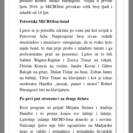
preuzeo Robert Miško Harangozó. Veljek u prvom
ljetu 2016. je MiCROfon privukao velik broj ljudi i
mladih od 14 ljet.
Petroviski MiCROfon-bend
Ljetos se je priredba održala po osmi put kot uvijek u
Petrovom Selu. Natprosječni broj izvan- rednih
muzičarkov i muzičarov omogućuje, da se svako ljeto
najde bend, ki dan prije proba s mladimi talenti i ga
profesionalno prati na pozornici. Ljetos su to bili
Sabina Wagner-Kapitar i Zorica Timar na vokali,
Flórián Konyai na violini, Jandre Kovač i Gábor
Balogh na gitari, Dušan Timar na basu, Zoltan Janny
na bubnji, Tibor Timar na klavijaturi i kot je rekao
moderator Handler „mozak, pamet i motor” Robert
Harangozó isto na klavijatura.
Po prvi put otvoreno i za druge države
Kroz program su peljali Mirjana Steiner i Andrija
Handler i to prema koncu sve šalnije i šalnije.
Ljetošnje izdanje MiCRO-fona doneslo je i novinu:
Naticanje ljetos nije bilo ograničeno na Madjarsku
nego je vabilo i pripadnice i pripadnike hrvatskih