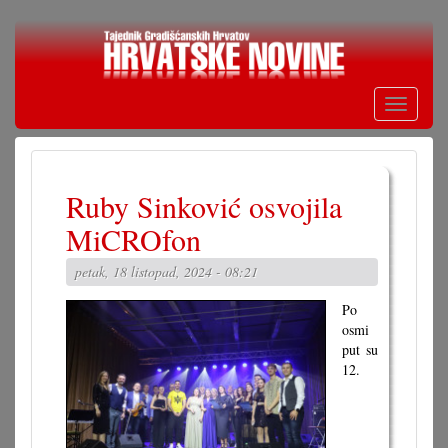
Skoči
na
glavni
sadržaj
Toggle
navigati
Ruby Sinković osvojila
MiCROfon
petak, 18 listopad, 2024 - 08:21
Po
osmi
put su
12.