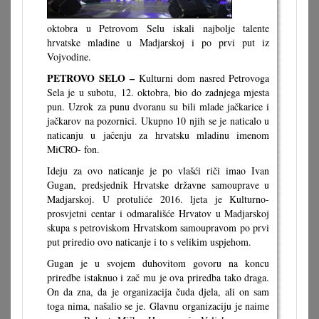
oktobra u Petrovom Selu iskali najbolje talente
hrvatske mladine u Madjarskoj i po prvi put iz
Vojvodine.
PETROVO SELO –
Kulturni dom nasred Petrovoga
Sela je u subotu, 12. oktobra, bio do zadnjega mjesta
pun. Uzrok za punu dvoranu su bili mlade jačkarice i
jačkarov na pozornici. Ukupno 10 njih se je naticalo u
naticanju u jačenju za hrvatsku mladinu imenom
MiCRO- fon.
Ideju za ovo naticanje je po vlašći riči imao Ivan
Gugan, predsjednik Hrvatske državne samouprave u
Madjarskoj. U protuliće 2016. ljeta je Kulturno-
prosvjetni centar i odmarališće Hrvatov u Madjarskoj
skupa s petroviskom Hrvatskom samoupravom po prvi
put priredio ovo naticanje i to s velikim uspjehom.
Gugan je u svojem duhovitom govoru na koncu
priredbe istaknuo i zač mu je ova priredba tako draga.
On da zna, da je organizacija čuda djela, ali on sam
toga nima, našalio se je. Glavnu organizaciju je naime