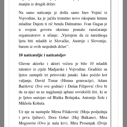
manjin iz drugih držav.
Na samo naticanje je došla samo Ines Vojnić iz
Vojvodine, ka je jačila trenutno novo iskopanu himnu
mladine Dajem ti rič benda Dalmatino. Ivan Gugan je
u svojem govoru okrenuo pomalo razočaranje
organizatorov u ufanje: „Vjerujem da će narednoga
ljeta biti mladih iz Slovačke, Austrije i Slovenije,
barem iz ovih susjednih držav”.
10 naticateljic i naticateljev
Glavne akterke i akteri večera je bilo 10 mladih
talentov iz cijele Madjarske i Vojvodine. Gradišće su
ljetos zastupili tri petroviski junaki. Iako počelo kot
valjanje, David Timar (Himna generacije), Adam
Barilović (Sve ove godine) i Dušan Filipović (Sve bi
da za nju) su uz najglasniji aplauz osvidočili žiri, ki se
je ljetos sastojao od Blaška Bošnjaka, Antonije Šole i
Mikloša Kohuta.
Uz nje su nastupile Mirna Filakovitć (Moja posljednja
i prva ljubavi), Dora Goher (Hej Balkano), Mira
Mogyorósi (Ovo je naša krv), Mira Prosenjak (Dvije