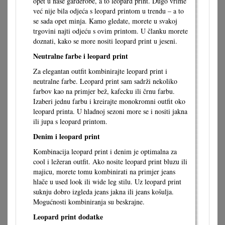
opet u naše garderobe, a to leopard print. Dugo vrime
već nije bila odjeća s leopard printom u trendu – a to
se sada opet minja. Kamo gledate, morete u svakoj
trgovini najti odjeću s ovim printom. U članku morete
doznati, kako se more nositi leopard print u jeseni.
Neutralne farbe i leopard print
Za elegantan outfit kombinirajte leopard print i
neutralne farbe. Leopard print sam sadrži nekoliko
farbov kao na primjer bež, kafecku ili črnu farbu.
Izaberi jednu farbu i kreirajte monokromni outfit oko
leopard printa. U hladnoj sezoni more se i nositi jakna
ili jupa s leopard printom.
Denim i leopard print
Kombinacija leopard print i denim je optimalna za
cool i ležeran outfit. Ako nosite leopard print bluzu ili
majicu, morete tomu kombinirati na primjer jeans
hlače u used look ili wide leg stilu. Uz leopard print
suknju dobro izgleda jeans jakna ili jeans košulja.
Mogućnosti kombiniranja su beskrajne.
Leopard print dodatke