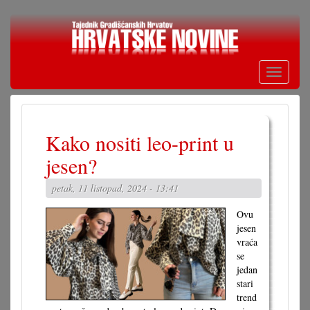
Skoči
na
glavni
sadržaj
Toggle
navigati
Kako nositi leo-print u
jesen?
petak, 11 listopad, 2024 - 13:41
Ovu
jesen
vraća
se
jedan
stari
trend