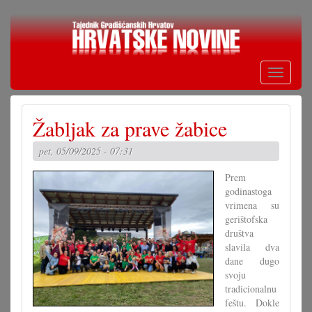
Skoči
na
glavni
sadržaj
Toggle
navigati
Žabljak za prave žabice
pet, 05/09/2025 - 07:31
Prem
godinastoga
vrimena su
gerištofska
društva
slavila dva
dane dugo
svoju
tradicionalnu
feštu. Dokle