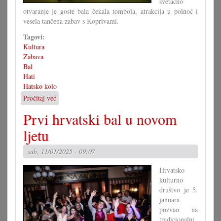
svetačno
otvaranje je goste bala čekala tombola, atrakcija u polnoć i
vesela tančena zabav s Koprivami.
Tagovi:
Kultura
Zabava
Bal
Hati
Hatsko kolo
Pročitaj već
o
16.
Prvi hrvatski bal u novom
Hrvatski
bal
ljetu
na
Hati
sub, 11/01/2025 - 09:07
Hrvatsko
kulturno
društvo je 5.
januara
pozvao na
tradicionalni