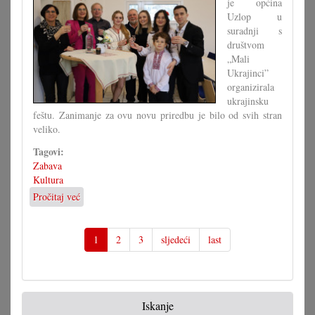
je općina
Uzlop u
suradnji s
društvom
„Mali
Ukrajinci”
organizirala
ukrajinsku
feštu. Zanimanje za ovu novu priredbu je bilo od svih stran
veliko.
Tagovi:
Zabava
Kultura
Pročitaj već
o
Uzlopci
su
upoznali
1
2
3
sljedeći
last
ukrajinsku
kulturu
Iskanje