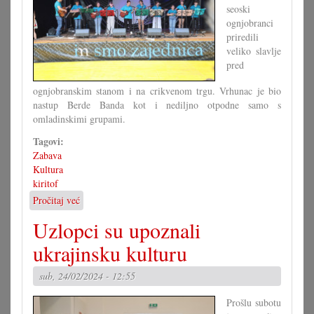
seoski
ognjobranci
priredili
veliko slavlje
pred
ognjobranskim stanom i na crikvenom trgu. Vrhunac je bio
nastup Berde Banda kot i nediljno otpodne samo s
omladinskimi grupami.
Tagovi:
Zabava
Kultura
kiritof
Pročitaj već
o
Trodnevno
Uzlopci su upoznali
slavlje
mjenovskoga
ukrajinsku kulturu
kiritofa
sub, 24/02/2024 - 12:55
Prošlu subotu