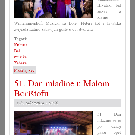
Hrvatski bal
sjever u
krčmu
Wilhelminenhof. Muzički su Lole, Pleteri kot i hrvatska
zvijezda Latino zabavljali goste u dvi dvorana.
Tagovi:
Kultura
Bal
muzika
Zabava
Pročitaj već
o
Prvi
51. Dan mladine u Malom
hrvatski
bal
Borištofu
u
novom
sub, 14/09/2024 - 10:30
ljetu
51. Dan
mladine se je
po dužoj
pauzi opet