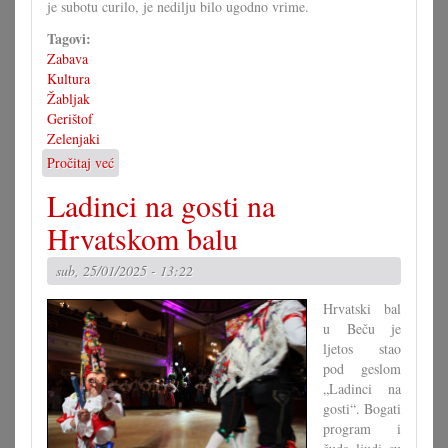
je subotu curilo, je nedilju bilo ugodno vrime.
Tagovi:
Zabava
Kultura
Žabljak
Gerištof
Zelenjaki
Pročitaj već
o
Žabljak
Ladinci na gosti na
za
prave
Hrvatskom balu
žabice
sub, 25/01/2025 - 13:22
Hrvatski bal
u Beču je
ljetos stao
pod geslom
„Ladinci na
gosti“. Bogati
program i