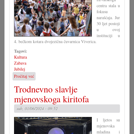
Filežu
centra stala u
fokusu
narašćaja. Jur
30 ljet postoji
u ovoj
instituciji u
4. bečkom kotara dvojezična čuvarnica Viverica.
Tagovi:
Kultura
Zabava
Jubilej
Pročitaj već
o
Ulična
Trodnevno slavlje
fešta
u
mjenovskoga kiritofa
znaku
dvih
sub, 01/06/2024 - 09:52
30.
obljetnic
I ljetos su
mjenovska
mladina i