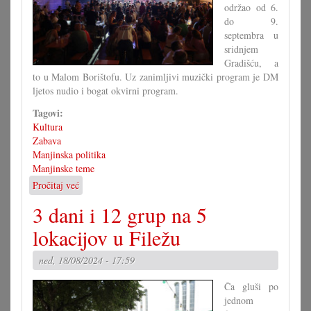
održao od 6.
do 9.
septembra u
sridnjem
Gradišću, a
to u Malom Borištofu. Uz zanimljivi muzički program je DM
ljetos nudio i bogat okvirni program.
Tagovi:
Kultura
Zabava
Manjinska politika
Manjinske teme
Pročitaj već
o
51.
3 dani i 12 grup na 5
Dan
mladine
lokacijov u Filežu
u
Malom
ned, 18/08/2024 - 17:59
Borištofu
Ča gluši po
jednom