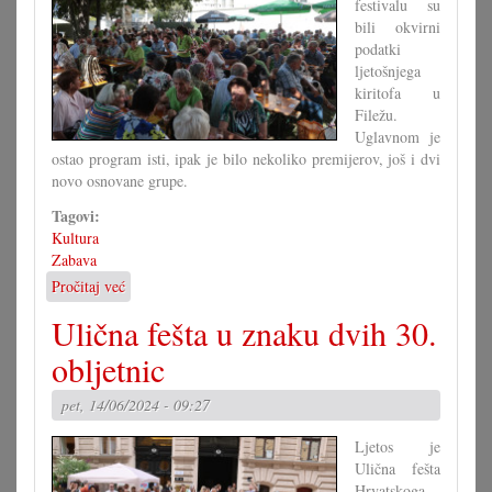
festivalu su
bili okvirni
podatki
ljetošnjega
kiritofa u
Filežu.
Uglavnom je
ostao program isti, ipak je bilo nekoliko premijerov, još i dvi
novo osnovane grupe.
Tagovi:
Kultura
Zabava
Pročitaj već
o
3
Ulična fešta u znaku dvih 30.
dani
i
obljetnic
12
grup
pet, 14/06/2024 - 09:27
na
5
Ljetos je
lokacijov
Ulična fešta
u
Hrvatskoga