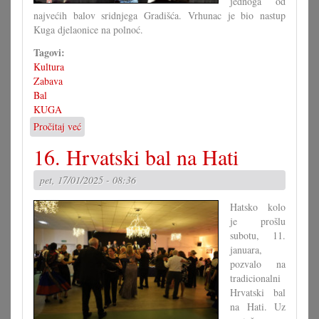
jednoga od
najvećih balov sridnjega Gradišća. Vrhunac je bio nastup
Kuga djelaonice na polnoć.
Tagovi:
Kultura
Zabava
Bal
KUGA
Pročitaj već
o
80-
16. Hrvatski bal na Hati
a
ljeta
pet, 17/01/2025 - 08:36
na
Kuginom
Hatsko kolo
balu
je prošlu
subotu, 11.
januara,
pozvalo na
tradicionalni
Hrvatski bal
na Hati. Uz