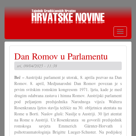
Skoči
na
glavni
sadržaj
Toggle
navigati
Dan Romov u Parlamentu
sri, 09/04/2025 - 11:38
Beč –
Austrijski parlament je utorak, 8. aprila pozvao na Dan
Romov. 8. april, Medjunarodni Dan Romov povezan je s
prvim svitskim romskim kongresom 1971. ljeta, kade je med
drugim odabrana zastava i himna Romov. Austrijski parlament
pod peljanjem predsjednika Narodnoga vijeća Waltera
Rosenkranza ljetos stavlja težišće na 30. obljetnicu atentata na
Rome u Borti. Naslov gluši: Nasilje u Austriji. 30 ljet atentat
na Rome u Austriji. Uz Rosenkranza su govorili predsjednik
romskoga savjeta Emmerich Gärnter-Horvath i
psihotraumatologinja Brigitte Lueger-Schuster. Na podijskoj