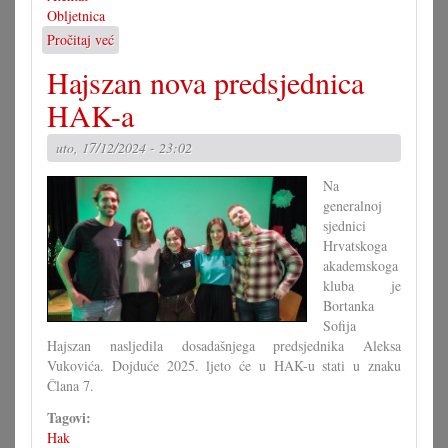
Obljetnica
Pročitaj već
o
30
Hajszan nova predsjednica
ljet
od
HAK-a
atentatov
na
uto, 17/12/2024 - 23:02
Rome
Na
generalnoj
sjednici
Hrvatskoga
akademskoga
kluba je
Bortanka
Sofija
Hajszan nasljedila dosadašnjega predsjednika Aleksa
Vukovića. Dojduće 2025. ljeto će u HAK-u stati u znaku
Člana 7.
Tagovi:
Hak