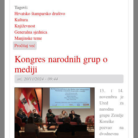
Tagovi:
Hrvatsko štamparsko društvo
Kultura
Književnost
Generalna sjednica
Manjinske teme
Pročitaj već
o
Generalna
Kongres narodnih grup o
sjednica
HŠtD-
mediji
a
s
sri, 20/11/2024 - 09:44
novimi
knjigami
13. i 14.
novembra je
Ured za
narodnu
grupu Zemlje
Koruške
pozvao na
dvodnevnu