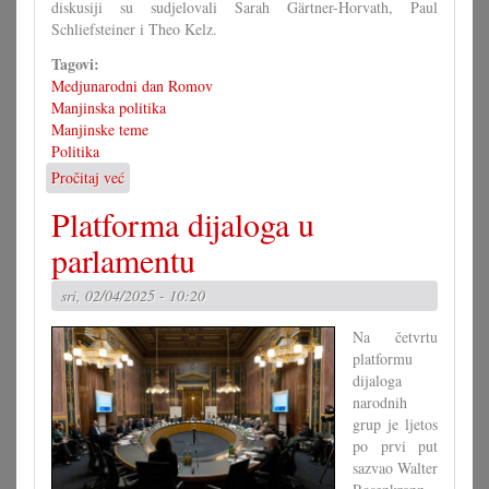
diskusiji su sudjelovali Sarah Gärtner-Horvath, Paul
Schliefsteiner i Theo Kelz.
Tagovi:
Medjunarodni dan Romov
Manjinska politika
Manjinske teme
Politika
Pročitaj već
o
Dan
Platforma dijaloga u
Romov
u
parlamentu
Parlamentu
sri, 02/04/2025 - 10:20
Na četvrtu
platformu
dijaloga
narodnih
grup je ljetos
po prvi put
sazvao Walter