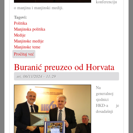
konferenciju
o manjina i manjinski mediji.
Tagovi:
Politika
Manjinska politika
Medije
Manjinske medije
Manjinske teme
Pročitaj već
o
Kongres
Buranić preuzeo od Horvata
narodnih
grup
sri, 06/11/2024 - 11:29
o
mediji
Na
generalnoj
sjednici
HKD-a je
dosadašnji