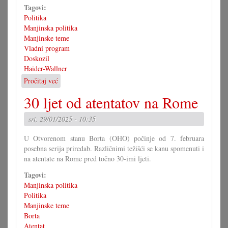
Tagovi:
Politika
Manjinska politika
Manjinske teme
Vladni program
Doskozil
Haider-Wallner
Pročitaj već
o
Zemlja
30 ljet od atentatov na Rome
Gradišće
i
sri, 29/01/2025 - 10:35
narodne
grupe
U Otvorenom stanu Borta (OHO) počinje od 7. februara
do
posebna serija priredab. Različnimi težišći se kanu spomenuti i
2030.
na atentate na Rome pred točno 30-imi ljeti.
Tagovi:
Manjinska politika
Politika
Manjinske teme
Borta
Atentat