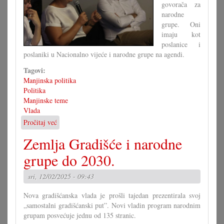
govorača za
narodne
grupe. Oni
imaju kot
poslanice i
poslaniki u Nacionalno vijeće i narodne grupe na agendi.
Tagovi:
Manjinska politika
Politika
Manjinske teme
Vlada
Pročitaj već
o
Poznati
Zemlja Gradišće i narodne
su
govorači
grupe do 2030.
narodnih
grup
sri, 12/02/2025 - 09:43
Nova gradišćanska vlada je prošli tajedan prezentirala svoj
„samostalni gradišćanski put”. Novi vladin program narodnim
grupam posvećuje jednu od 135 stranic.