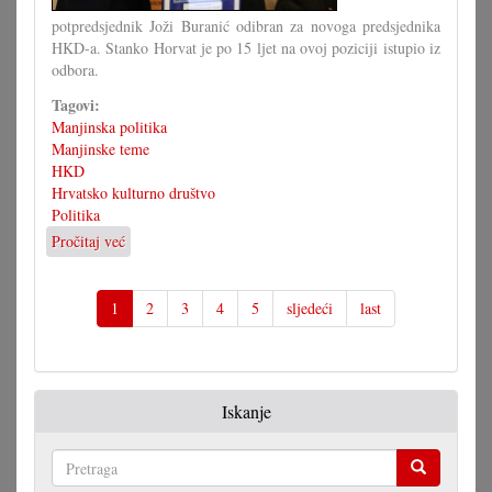
potpredsjednik Joži Buranić odibran za novoga predsjednika
HKD-a. Stanko Horvat je po 15 ljet na ovoj poziciji istupio iz
odbora.
Tagovi:
Manjinska politika
Manjinske teme
HKD
Hrvatsko kulturno društvo
Politika
Pročitaj već
o
Buranić
preuzeo
od
1
2
3
4
5
sljedeći
last
Horvata
Iskanje