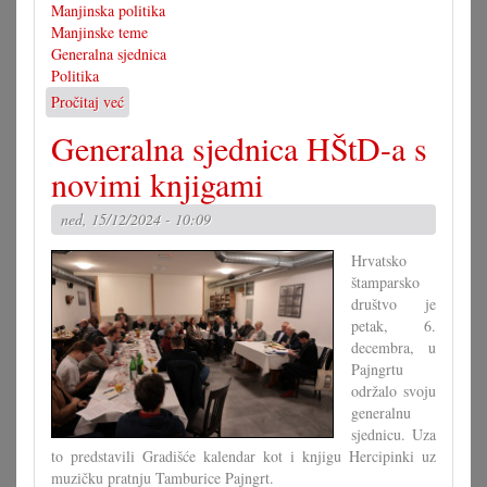
Manjinska politika
Manjinske teme
Generalna sjednica
Politika
Pročitaj već
o
Hajszan
Generalna sjednica HŠtD-a s
nova
predsjednica
novimi knjigami
HAK-
a
ned, 15/12/2024 - 10:09
Hrvatsko
štamparsko
društvo je
petak, 6.
decembra, u
Pajngrtu
održalo svoju
generalnu
sjednicu. Uza
to predstavili Gradišće kalendar kot i knjigu Hercipinki uz
muzičku pratnju Tamburice Pajngrt.