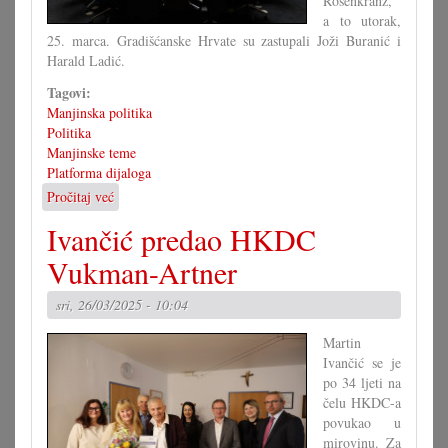
Rosenkranz,
a to utorak,
25. marca. Gradišćanske Hrvate su zastupali Joži Buranić i
Harald Ladić.
Tagovi:
Manjinska politika
Politika
Manjinske teme
Platforma dijaloga
Pročitaj već
o
Platforma
Ivančić predao HKDC
dijaloga
u
Vukman-Artner
parlamentu
sri, 26/03/2025 - 10:04
Martin
Ivančić se je
po 34 ljeti na
čelu HKDC-a
povukao u
mirovinu. Za