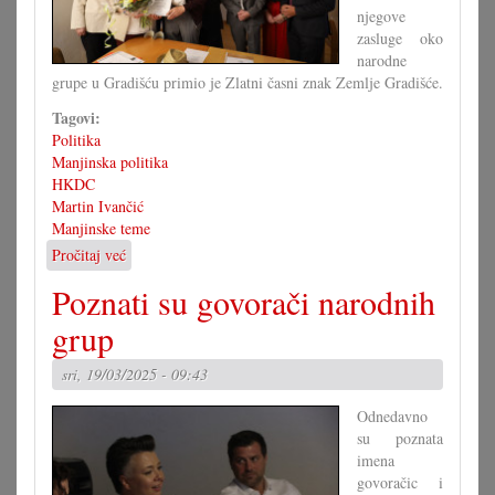
njegove
zasluge oko
narodne
grupe u Gradišću primio je Zlatni časni znak Zemlje Gradišće.
Tagovi:
Politika
Manjinska politika
HKDC
Martin Ivančić
Manjinske teme
Pročitaj već
o
Ivančić
Poznati su govorači narodnih
predao
HKDC
grup
Vukman-
Artner
sri, 19/03/2025 - 09:43
Odnedavno
su poznata
imena
govoračic i