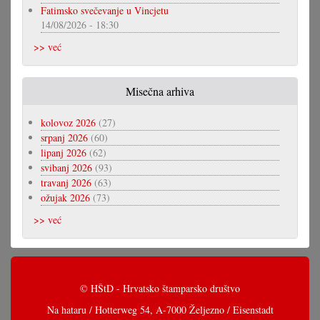
Fatimsko svečevanje u Vincjetu
14/08/2026 - 18:30
>> već
Misečna arhiva
kolovoz 2026
(27)
srpanj 2026
(60)
lipanj 2026
(62)
svibanj 2026
(93)
travanj 2026
(63)
ožujak 2026
(73)
>> već
© HŠtD - Hrvatsko štamparsko društvo
Na hataru / Hotterweg 54, A-7000 Željezno / Eisenstadt