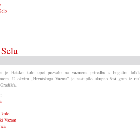
r
Selo
 Selu
tos je Hatsko kolo opet pozvalo na vazmenu priredbu s bogatim folkl
mom. U okviru „Hrvatskoga Vazma” je nastupilo ukupno šest grup iz razli
Gradišća.
i:
a
 kolo
ski Vazam
ica