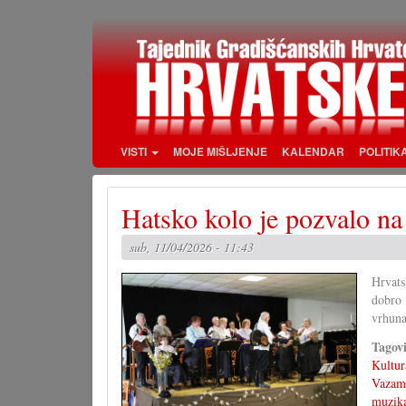
Skoči
na
glavni
sadržaj
VISTI
MOJE MIŠLJENJE
KALENDAR
POLITIK
Hatsko kolo je pozvalo n
sub, 11/04/2026 - 11:43
Hrvats
dobro 
vrhuna
Tagov
Kultur
Vazam
muzik