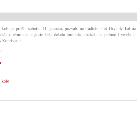
 kolo je prošlu subotu, 11. januara, pozvalo na tradicionalni Hrvatski bal na
tačno otvaranje je goste bala čekala tombola, atrakcija u polnoć i vesela ta
s Koprivami.
i:
a
a
 kolo