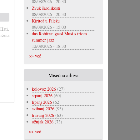
08/08/2026 - 20:30
Zvuk šarolikosti
08/08/2026 - 20:30
Kiritof u Filežu
09/08/2026 - 15:00
 Hati.
das Robitza: gassl Musi s triom
nčena
summer jazz
12/08/2026 - 18:30
>> već
Misečna arhiva
kolovoz 2026
(27)
srpanj 2026
(60)
lipanj 2026
(62)
svibanj 2026
(93)
travanj 2026
(63)
ožujak 2026
(73)
>> već