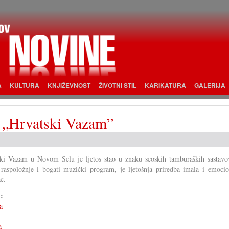
A
KULTURA
KNJIŽEVNOST
ŽIVOTNI STIL
KARIKATURA
GALERIJA
a „Hrvatski Vazam”
ki Vazam u Novom Selu je ljetos stao u znaku seoskih tamburaških sastavo
raspoložnje i bogati muzički program, je ljetošnja priredba imala i emocio
c.
i:
a
a