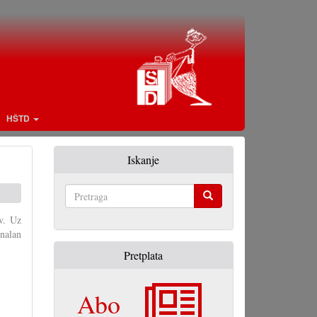
HŠTD
Iskanje
Pretraga
v. Uz
nalan
Pretplata
Abo