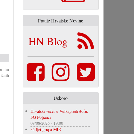
Pratite Hrvatske Novine
HN Blog
ornim
čnih
Uskoro
Hrvatski večer u Vulkaprodrštofu:
FG Poljanci
08/08/2026 - 19:00
35 ljet grupa MIR