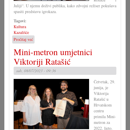
Juliji“. U njemu doživi publika, kako zdvojni režiser pokušava
spasiti predstavu igrokaza.
Tagovi:
Kultura
Kazališće
Pročitaj već
o
Prave
Mini-metron umjetnici
povidajke
o
Viktoriji Ratašić
Romeu
i
sub, 08/07/2023 - 09:36
Juliji
u
Četvrtak, 29.
Novoj
junija, je
Gori
Viktorija
Ratašić u
Hrvatskom
centru
primila Mini-
metron za
2022. ljeto.