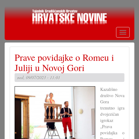
Skoči
na
glavni
sadržaj
Toggle
navigati
Prave povidajke o Romeu i
Juliji u Novoj Gori
ned, 09/07/2023 - 11:01
Kazališno
društvo Nova
Gora
trenutno igra
dvojezičan
igrokaz
„Prava
povidajka o
Romeu i