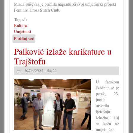
Mlada Šuševka je primila nagradu za svoj umjetnički projekt
Feminist Cross Stitch Club.
Tagovi:
Kultura
Umjetnost
Pročitaj već
o
Mini-
Palković izlaže karikature u
metron
umjetnici
Trajštofu
Viktoriji
Ratašić
pet, 30/06/2023 - 08:22
U farskom
škadnju se je
petak, 23.
junija,
otvorila
ljetošnja
izložba, u koj
se kažu uz
umjetnička