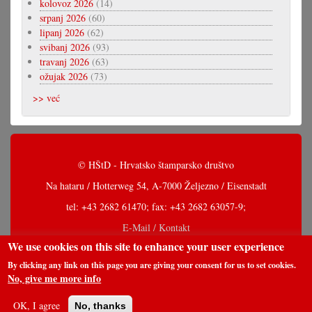
kolovoz 2026
(14)
srpanj 2026
(60)
lipanj 2026
(62)
svibanj 2026
(93)
travanj 2026
(63)
ožujak 2026
(73)
>> već
© HŠtD - Hrvatsko štamparsko društvo
Na hataru / Hotterweg 54, A-7000 Željezno / Eisenstadt
tel: +43 2682 61470; fax: +43 2682 63057-9;
E-Mail / Kontakt
We use cookies on this site to enhance your user experience
By clicking any link on this page you are giving your consent for us to set cookies.
No, give me more info
OK, I agree
No, thanks