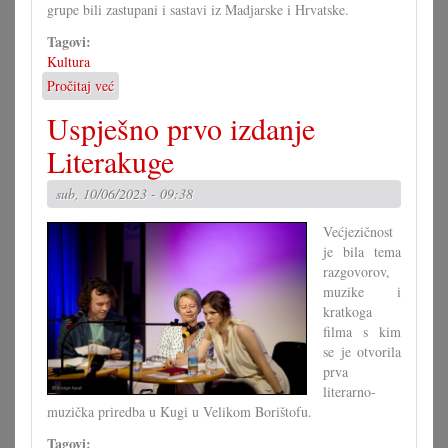
grupe bili zastupani i sastavi iz Madjarske i Hrvatske.
Tagovi:
Kultura
Pročitaj već
o
34.
Uspješno prvo izdanje
Hrvatski
festival
Literakuge
u
Slovačkoj
sub, 10/06/2023 - 09:38
Većjezičnost
je bila tema
razgovorov,
muzike i
kratkoga
filma s kim
se je otvorila
prva
literarno-
muzička priredba u Kugi u Velikom Borištofu.
Tagovi: