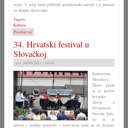
serije. U seriji kanu približiti gradišćanske narode i je poticati
na skupno djelovanje.
Tagovi:
Kultura
Pročitaj već
o
U
34. Hrvatski festival u
Kugi
se
Slovačkoj
je
tancalo
pet, 16/06/2023 - 09:41
i
jačilo
Koncertom
jedan
Miroslava
s
Škore petak
drugim
se je počelo
hrvatsko
slavlje u
Devinskom
Novom Selu,
ko se je
subotu i nedilju nastavilo s festivalom kade su uz domaće