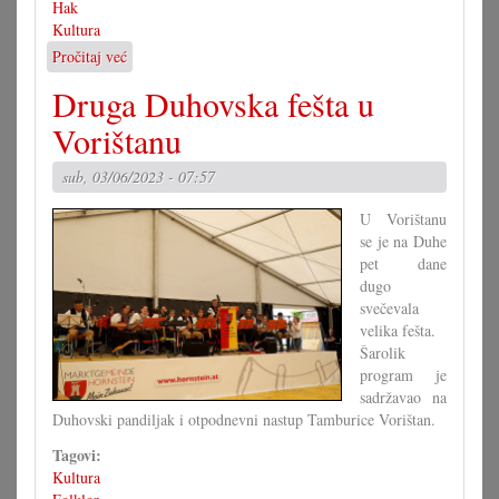
Hak
Kultura
Pročitaj već
o
Različne
Druga Duhovska fešta u
perspektive
na
Vorištanu
hakovski
večer
sub, 03/06/2023 - 07:57
U Vorištanu
se je na Duhe
pet dane
dugo
svečevala
velika fešta.
Šarolik
program je
sadržavao na
Duhovski pandiljak i otpodnevni nastup Tamburice Vorištan.
Tagovi:
Kultura