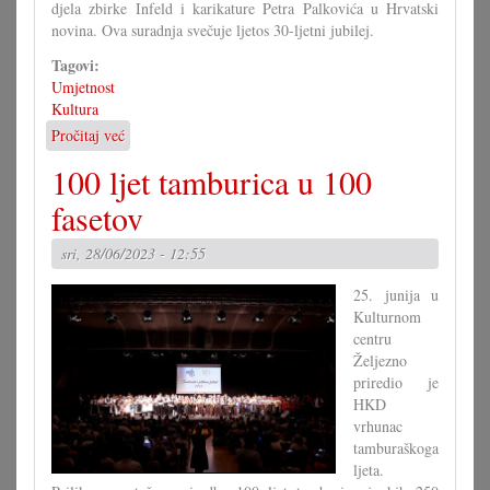
djela zbirke Infeld i karikature Petra Palkovića u Hrvatski
novina. Ova suradnja svečuje ljetos 30-ljetni jubilej.
Tagovi:
Umjetnost
Kultura
Pročitaj već
o
Palković
100 ljet tamburica u 100
izlaže
karikature
fasetov
u
Trajštofu
sri, 28/06/2023 - 12:55
25. junija u
Kulturnom
centru
Željezno
priredio je
HKD
vrhunac
tamburaškoga
ljeta.