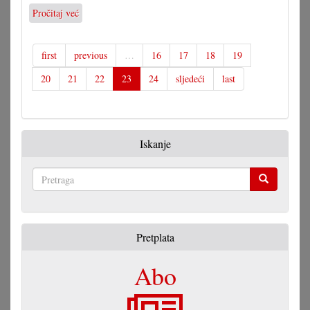
Pročitaj već
o
Uspješni
„Cvrčak”
u
first
previous
…
16
17
18
19
Koljnofu
20
21
22
23
24
sljedeći
last
Iskanje
Pretraga
Pretplata
Abo