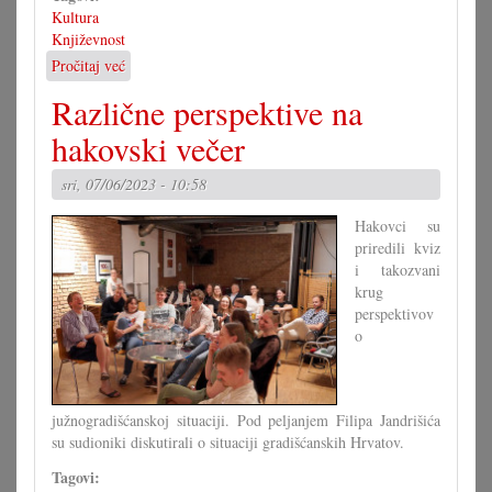
Kultura
Književnost
Pročitaj već
o
Uspješno
Različne perspektive na
prvo
izdanje
hakovski večer
Literakuge
sri, 07/06/2023 - 10:58
Hakovci su
priredili kviz
i takozvani
krug
perspektivov
o
južnogradišćanskoj situaciji. Pod peljanjem Filipa Jandrišića
su sudioniki diskutirali o situaciji gradišćanskih Hrvatov.
Tagovi: