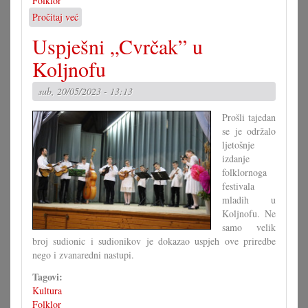
Folklor
Pročitaj već
o
Druga
Uspješni „Cvrčak” u
Duhovska
fešta
Koljnofu
u
Vorištanu
sub, 20/05/2023 - 13:13
Prošli tajedan
se je održalo
ljetošnje
izdanje
folklornoga
festivala
mladih u
Koljnofu. Ne
samo velik
broj sudionic i sudionikov je dokazao uspjeh ove priredbe
nego i zvanaredni nastupi.
Tagovi:
Kultura
Folklor