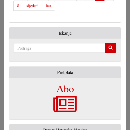
8
sljedeći
last
Iskanje
Pretraga
Pretplata
Abo
Pratite Hrvatske Novine