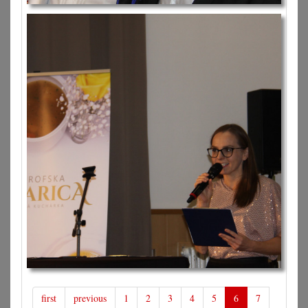
first
previous
1
2
3
4
5
6
7