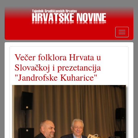
Skoči
na
glavni
sadržaj
Toggle
navigati
Večer folklora Hrvata u
Slovačkoj i prezetancija
"Jandrofske Kuharice"