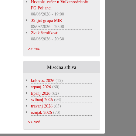
Hrvatski večer u Vulkaprodrštofu:
FG Poljanci
08/08/2026 - 19:00
35 ljet grupa MIR
08/08/2026 - 20:30
Zvuk šarolikosti
08/08/2026 - 20:30
>> već
Misečna arhiva
kolovoz 2026
(15)
srpanj 2026
(60)
lipanj 2026
(62)
svibanj 2026
(93)
travanj 2026
(63)
ožujak 2026
(73)
>> već