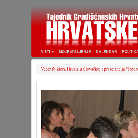
Skoči
na
glavni
sadržaj
VISTI
MOJE MIŠLJENJE
KALENDAR
POLITIK
Večer folklora Hrvata u Slovačkoj i prezetancija "Jand