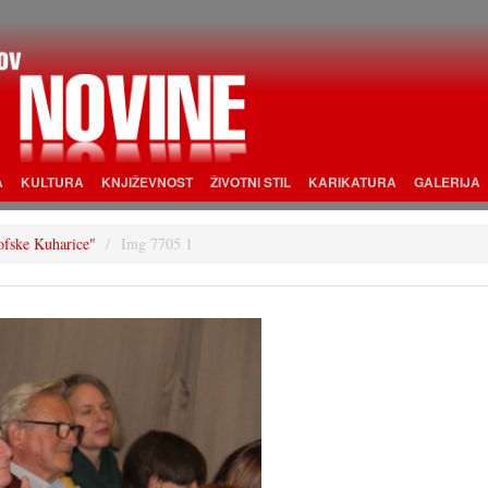
A
KULTURA
KNJIŽEVNOST
ŽIVOTNI STIL
KARIKATURA
GALERIJA
rofske Kuharice"
Img 7705 1