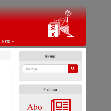
HŠTD
Iskanje
Pretraga
Pretplata
Abo