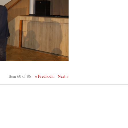
Item 60 of 86
« Predhodni
|
Next »