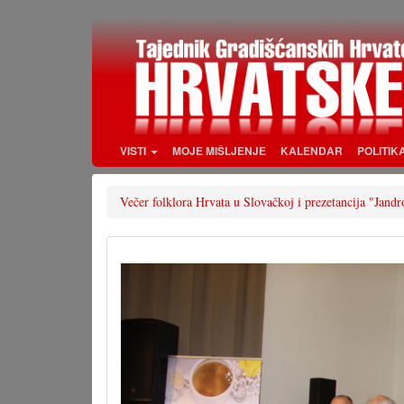
Skoči
na
glavni
sadržaj
VISTI
MOJE MIŠLJENJE
KALENDAR
POLITIK
Večer folklora Hrvata u Slovačkoj i prezetancija "Jand