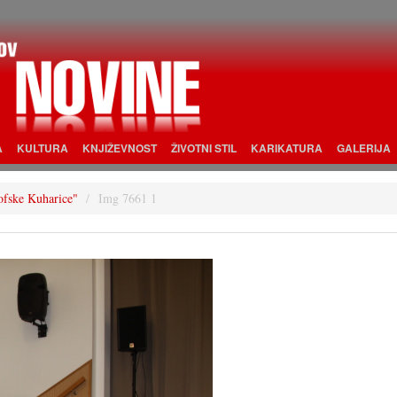
A
KULTURA
KNJIŽEVNOST
ŽIVOTNI STIL
KARIKATURA
GALERIJA
rofske Kuharice"
Img 7661 1