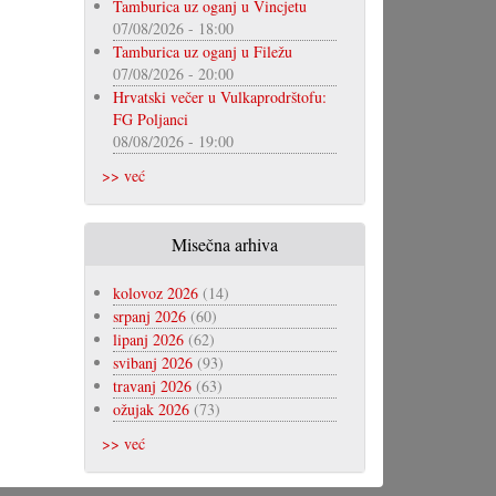
Tamburica uz oganj u Vincjetu
07/08/2026 - 18:00
Tamburica uz oganj u Filežu
07/08/2026 - 20:00
Hrvatski večer u Vulkaprodrštofu:
FG Poljanci
08/08/2026 - 19:00
>> već
Misečna arhiva
kolovoz 2026
(14)
srpanj 2026
(60)
lipanj 2026
(62)
svibanj 2026
(93)
travanj 2026
(63)
ožujak 2026
(73)
>> već