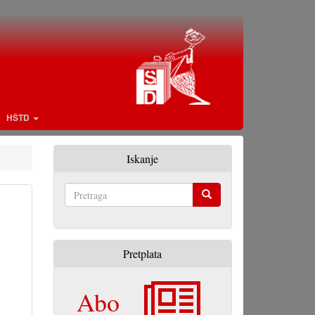
HŠTD
Iskanje
Pretraga
Pretplata
Abo