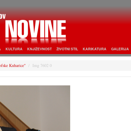
A
KULTURA
KNJIŽEVNOST
ŽIVOTNI STIL
KARIKATURA
GALERIJA
rofske Kuharice"
Img 7602 0