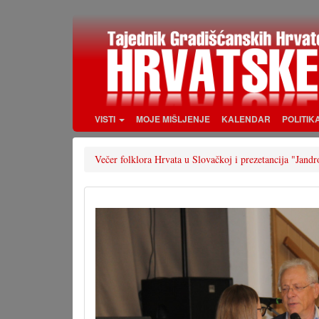
Skoči
na
glavni
sadržaj
VISTI
MOJE MIŠLJENJE
KALENDAR
POLITIK
Večer folklora Hrvata u Slovačkoj i prezetancija "Jand