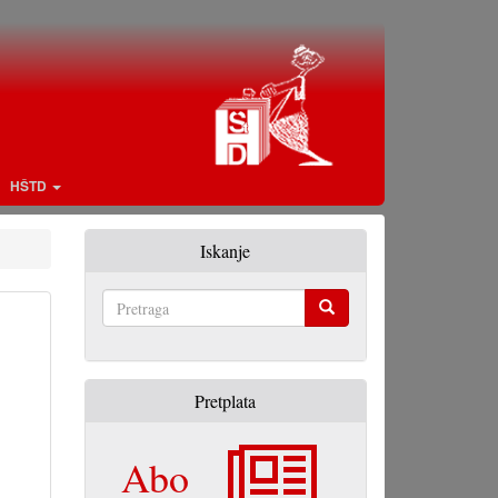
HŠTD
Iskanje
Pretraga
Pretplata
Abo