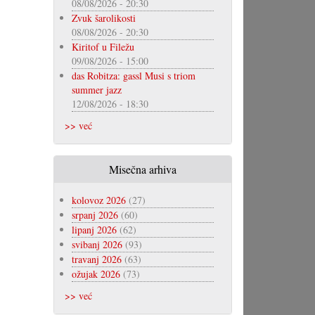
08/08/2026 - 20:30
Zvuk šarolikosti
08/08/2026 - 20:30
Kiritof u Filežu
09/08/2026 - 15:00
das Robitza: gassl Musi s triom
summer jazz
12/08/2026 - 18:30
>> već
Misečna arhiva
kolovoz 2026
(27)
srpanj 2026
(60)
lipanj 2026
(62)
svibanj 2026
(93)
travanj 2026
(63)
ožujak 2026
(73)
>> već