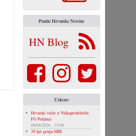
Pratite Hrvatske Novine
HN Blog
Uskoro
Hrvatski večer u Vulkaprodrštofu:
FG Poljanci
08/08/2026 - 19:00
35 ljet grupa MIR