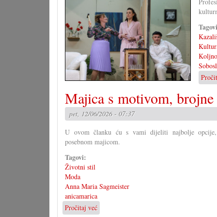
Profes
školstvu
kultur
Tagov
Kazali
Kultur
Koljno
Sobosl
Proči
Majica s motivom, brojne
pet, 12/06/2026 - 07:37
U ovom članku ću s vami dijeliti najbolje opcije
posebnom majicom.
Tagovi:
Životni stil
Moda
Anna Maria Sagmeister
anicamarica
Pročitaj već
o