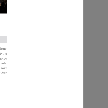
forma
stvo u
morao
škola,
akovu
ičtvo