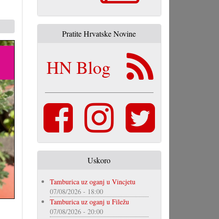
Pratite Hrvatske Novine
HN Blog
Uskoro
Tamburica uz oganj u Vincjetu
07/08/2026 - 18:00
Tamburica uz oganj u Filežu
07/08/2026 - 20:00