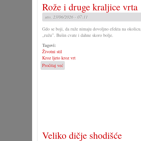
Rože i druge kraljice vrta
grupa
za
uto, 23/06/2026 - 07:11
novi
zakon
Gdo se boji, da ruže nimaju dovoljno efekta na okolicu, 
„ružu”. Bušin cvate i dahne skoro bolje.
Tagovi:
Životni stil
Kroz ljeto kroz vrt
Pročitaj već
o
Rože
i
druge
kraljice
vrta
Veliko dičje shodišće