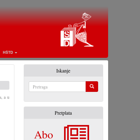
HŠTD
Iskanje
Pretraga
a, a u
Pretplata
Abo