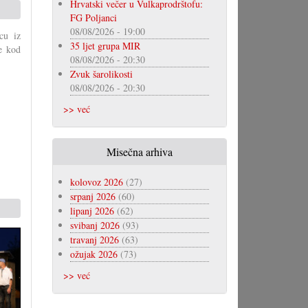
Hrvatski večer u Vulkaprodrštofu:
FG Poljanci
08/08/2026 - 19:00
cu iz
35 ljet grupa MIR
e kod
08/08/2026 - 20:30
Zvuk šarolikosti
08/08/2026 - 20:30
>> već
Misečna arhiva
kolovoz 2026
(27)
srpanj 2026
(60)
lipanj 2026
(62)
svibanj 2026
(93)
travanj 2026
(63)
ožujak 2026
(73)
>> već