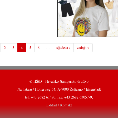
2
3
4
5
6
…
sljedeća ›
zadnja »
© HŠtD - Hrvatsko štamparsko društvo
Na hataru / Hotterweg 54, A-7000 Željezno / Eisenstadt
tel: +43 2682 61470; fax: +43 2682 63057-9;
E-Mail / Kontakt