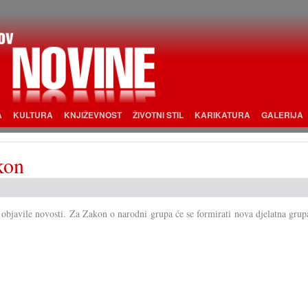
A
KULTURA
KNJIŽEVNOST
ŽIVOTNI STIL
KARIKATURA
GALERIJA
kon
 objavile novosti. Za Zakon o narodni grupa će se formirati nova djelatna grup