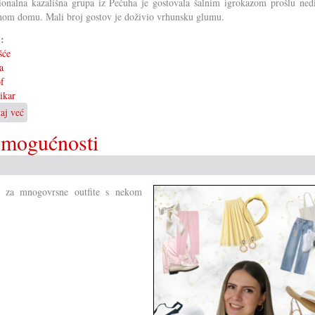
ionalna kazališna grupa iz Pečuha je gostovala šalnim igrokazom prošlu nedi
nom domu. Mali broj gostov je doživio vrhunsku glumu.
i:
šće
a
f
ikar
taj već
o
Igrokaz
 mogućnosti
»Soboslikar«
u
Koljnofu
, za mnogovrsne outfite s nekom