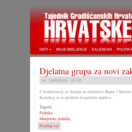
Skoči
na
glavni
sadržaj
VISTI
MOJE MIŠLJENJE
KALENDAR
POLITIK
Djelatna grupa za novi za
sri, 24/06/2026 - 08:39
U konferenciji za štampu su ministrice Bauer i Sporrer
Koruškoj će se proširiti dvojezično sudstvo.
Tagovi:
Politika
Manjinska politika
Pročitaj već
o
Djelatna