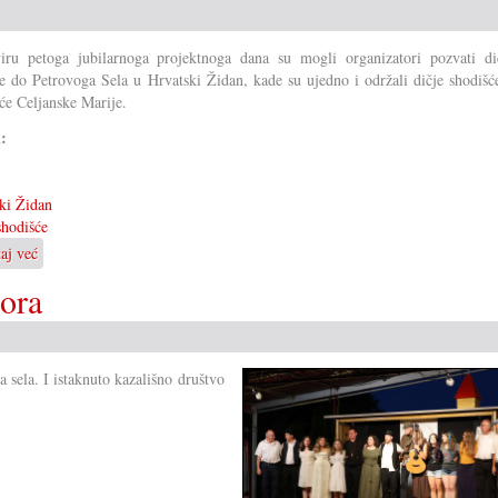
ru petoga jubilarnoga projektnoga dana su mogli organizatori pozvati di
e do Petrovoga Sela u Hrvatski Židan, kade su ujedno i održali dičje shodišć
će Celjanske Marije.
i:
ki Židan
shodišće
taj već
o
Veliko
Gora
dičje
shodišće
 sela. I istaknuto kazališno društvo