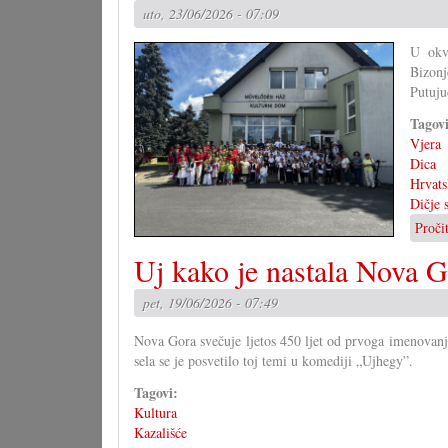
uto, 23/06/2026 - 07:09
U okvi
Bizonj
Putuju
Tagov
Vjera
Dica
Hrvats
Dičje 
Proči
Uj kako je nastala Nova 
pet, 19/06/2026 - 07:49
Nova Gora svečuje ljetos 450 ljet od prvoga imenovanja
sela se je posvetilo toj temi u komediji „Ujhegy”.
Tagovi:
Kultura
Kazališće