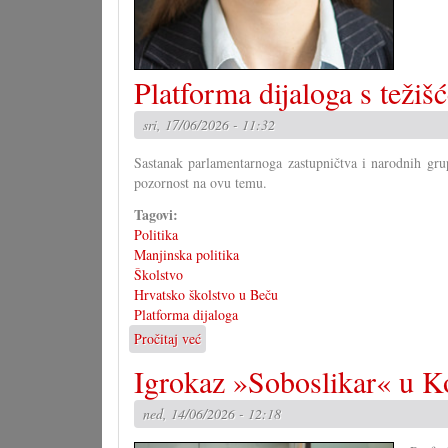
Platforma dijaloga s težiš
sri, 17/06/2026 - 11:32
Sastanak parlamentarnoga zastupničtva i narodnih grup
pozornost na ovu temu.
Tagovi:
Politika
Manjinska politika
Školstvo
Hrvatsko školstvo u Beču
Platforma dijaloga
Pročitaj već
o
Platforma
Igrokaz »Soboslikar« u K
dijaloga
s
ned, 14/06/2026 - 12:18
težišćem
na