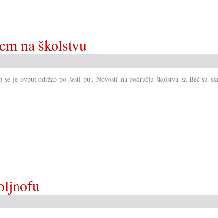
era
u
Savjetu!?
ćem na školstvu
 se je ovput održao po šesti put. Novosti na području školstva za Beč su skr
oljnofu