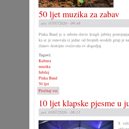
50 ljet muzika za zabav
uto, 07/07/2026 - 09:48
Pinka Band je u subotu slavio krugli jubilej postojanj
ka se je osnovala iz jedne od brojnih seoskih grup je n
članov dostojno svečevala ov dogodjaj.
Tagovi:
Kultura
muzika
Jubilej
Pinka Band
50 ljet
Pročitaj već
o
50
10 ljet klapske pjesme u 
ljet
muzika
pet, 03/07/2026 - 08:13
za
zabav
S veli
obljet