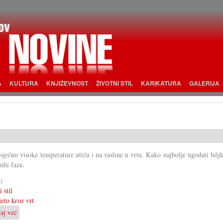
A
KULTURA
KNJIŽEVNOST
ŽIVOTNI STIL
KARIKATURA
GALERIJA
sječno visoke temperature utiču i na rasline u vrtu. Kako najbolje ugodati bil
suhi faza.
i:
 stil
jeto kroz vrt
taj već
o
Vrt