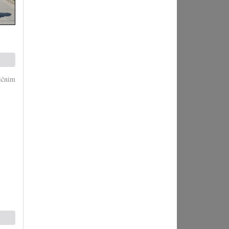
ičnim