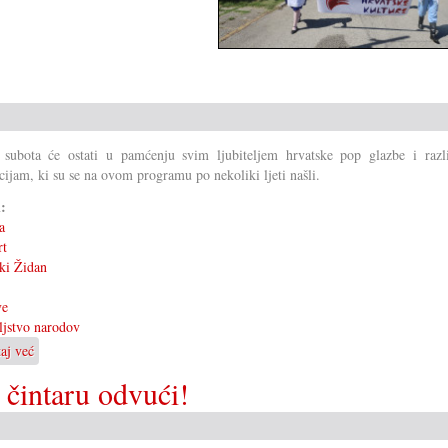
 subota će ostati u pamćenju svim ljubiteljem hrvatske pop glazbe i razl
cijam, ki su se na ovom programu po nekoliki ljeti našli.
i:
a
rt
ki Židan
ve
eljstvo narodov
taj već
o
Prijateljstvo
 čintaru odvući!
narodov