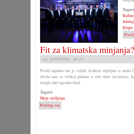
Tagov
Kultur
Jubilej
Klapa 
Proči
Fit za klimatska minjanja?
čet, 02/07/2026 - 08:14
Prošli tajedan me je veljek dvakrat otpeljalo u malu
divila sam se velikoj platani u vrtu stare čuvarnice, 
mogla dati ugodan hlad.
Tagovi:
Moje mišljenje
Pročitaj već
o
Fit
za
klimatska
minjanja?