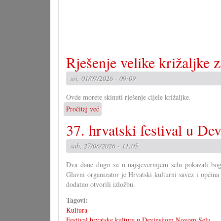
Rješenje velike križaljke 
sri, 01/07/2026 - 09:09
Ovde morete skinuti rješenje cijele križaljke.
Pročitaj već
o
Rješenje
37. hrvatski festival u D
velike
križaljke
sub, 27/06/2026 - 11:05
za
misec
Dva dane dugo su u najsjevernijem selu pokazali bogat
juni
Glavni organizator je Hrvatski kulturni savez i opći
dodatno otvorili izložbu.
Tagovi:
Kultura
Festival hrvatske kulture u Devinskom Novom Selu