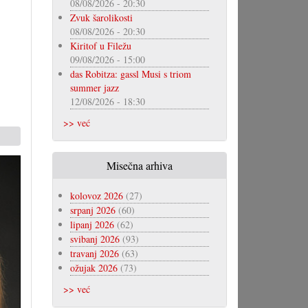
08/08/2026 - 20:30
Zvuk šarolikosti
08/08/2026 - 20:30
Kiritof u Filežu
09/08/2026 - 15:00
das Robitza: gassl Musi s triom
summer jazz
12/08/2026 - 18:30
>> već
Misečna arhiva
kolovoz 2026
(27)
srpanj 2026
(60)
lipanj 2026
(62)
svibanj 2026
(93)
travanj 2026
(63)
ožujak 2026
(73)
>> već