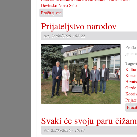
Devinsko Novo Selo
Pročitaj već
o
37.
Prijateljstvo narodov
hrvatski
festival
pet, 26/06/2026 - 08:22
u
Devinskom
Prošla
Novo
genera
Selu
Tagov
Kultur
Konce
Hrvats
Gazde
Kopri
Prijat
Proči
Svaki će svoju paru čižam
čet, 25/06/2026 - 10:13