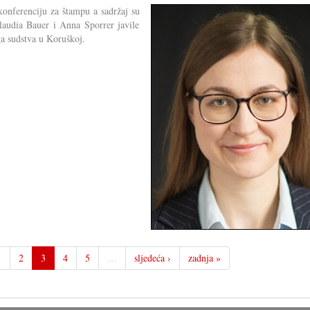
 konferenciju za štampu a sadržaj su
Claudia Bauer i Anna Sporrer javile
ga sudstva u Koruškoj.
1
2
3
4
5
…
sljedeća ›
zadnja »