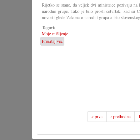
Rijetko se stane, da veljek dvi ministrice pozivaju na
narodne grupe. Tako je bilo prošli četvrtak, kad su 
novosti glede Zakona o narodni grupa a isto slovensko
Tagovi:
Moje mišljenje
Pročitaj već
o
Svaki
će
svoju
paru
čižam
čintaru
odvući!
« prva
‹ prethodna