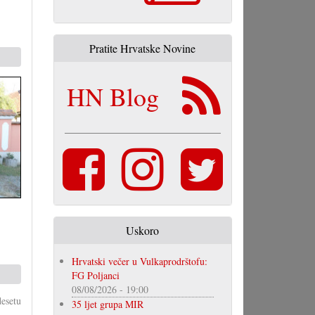
Pratite Hrvatske Novine
HN Blog
Uskoro
Hrvatski večer u Vulkaprodrštofu:
FG Poljanci
08/08/2026 - 19:00
esetu
35 ljet grupa MIR