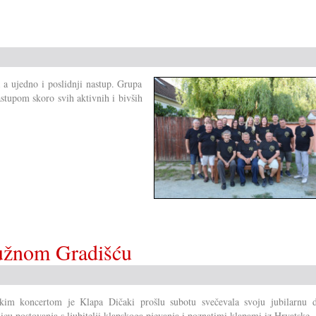
pod
vrućinom
a a ujedno i poslidnji nastup. Grupa
astupom skoro svih aktivnih i bivših
južnom Gradišću
kim koncertom je Klapa Dičaki prošlu subotu svečevala svoju jubilarnu d
nicu postovanja s ljubitelji klapskoga pjevanja i poznatimi klapami iz Hrvatske.