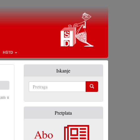
HŠTD
Iskanje
Pretraga
jkam u
Pretplata
Abo