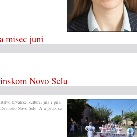
za misec juni
evinskom Novo Selu
stvo hrvatske kulture, jila i pila.
na Devinsko Novo Selo. A u petak su