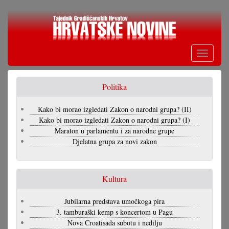
Skoči
na
glavni
sadržaj
Toggle
navigati
Politika
Kako bi morao izgledati Zakon o narodni grupa? (II)
Kako bi morao izgledati Zakon o narodni grupa? (I)
Maraton u parlamentu i za narodne grupe
Djelatna grupa za novi zakon
Kultura
Jubilarna predstava umočkoga pira
3. tamburaški kemp s koncertom u Pagu
Nova Croatisada subotu i nedilju