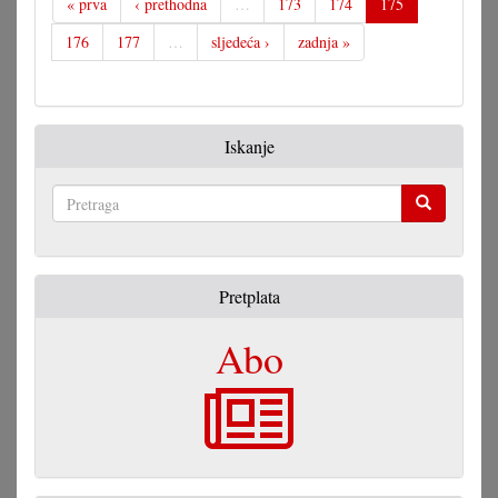
« prva
‹ prethodna
…
173
174
175
176
177
…
sljedeća ›
zadnja »
Iskanje
Pretraga
Pretplata
Abo