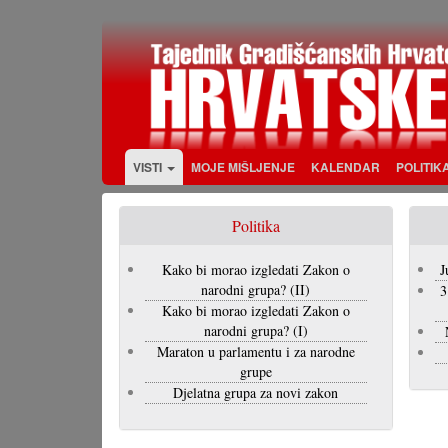
Skoči
na
glavni
sadržaj
VISTI
MOJE MIŠLJENJE
KALENDAR
POLITIK
Politika
Kako bi morao izgledati Zakon o
J
narodni grupa? (II)
3
Kako bi morao izgledati Zakon o
narodni grupa? (I)
Maraton u parlamentu i za narodne
grupe
Djelatna grupa za novi zakon