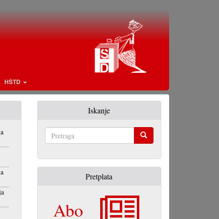
HŠTD
Iskanje
na
Pretraga
na
Pretplata
ja
Abo