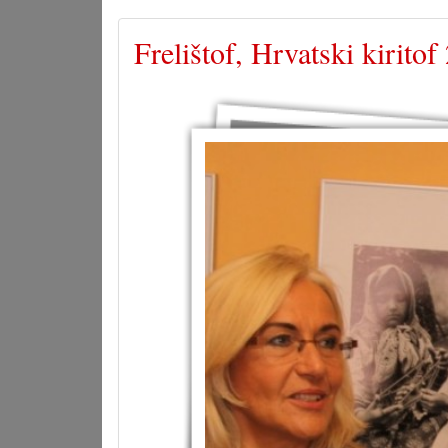
Frelištof, Hrvatski kiritof