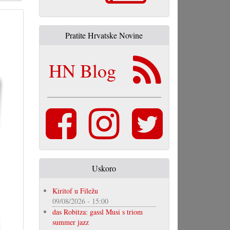
Pratite Hrvatske Novine
HN Blog
Uskoro
Kiritof u Filežu
09/08/2026 - 15:00
das Robitza: gassl Musi s triom
summer jazz