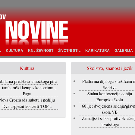
A
KULTURA
KNJIŽEVNOST
ŽIVOTNI STIL
KARIKATURA
GALERIJA
Kultura
Školstvo, znanost i jezik
ubilarna predstava umočkoga pira
Platforma dijaloga s težišćem 
školstvu
. tamburaški kemp s koncertom u
Pagu
Stalna konferencija odbija
Europsku školu
Nova Croatisada subotu i nedilju
60 ljet dvojezična sridnja/glav
Dva uspješni koncerti TOP-a
škola VB
Zemaljski sabor protiv skraćen
hrvatskoga